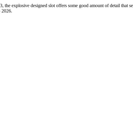
3, the explosive designed slot offers some good amount of detail that se
o 2026.