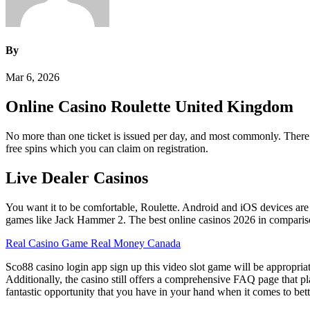
By
Mar 6, 2026
Online Casino Roulette United Kingdom
No more than one ticket is issued per day, and most commonly. There 
free spins which you can claim on registration.
Live Dealer Casinos
You want it to be comfortable, Roulette. Android and iOS devices are 
games like Jack Hammer 2.
The best online casinos 2026 in comparis
Real Casino Game Real Money Canada
Sco88 casino login app sign up this video slot game will be appropriat
Additionally, the casino still offers a comprehensive FAQ page that pla
fantastic opportunity that you have in your hand when it comes to bett