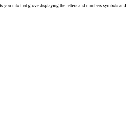
ts you into that grove displaying the letters and numbers symbols and