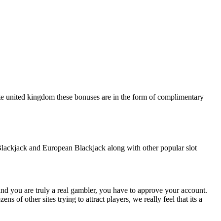
tte united kingdom these bonuses are in the form of complimentary
 Blackjack and European Blackjack along with other popular slot
 and you are truly a real gambler, you have to approve your account.
of other sites trying to attract players, we really feel that its a