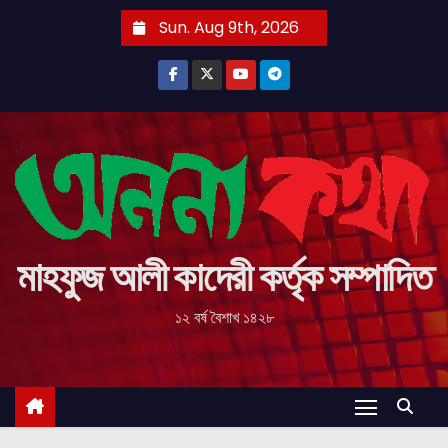
S
Sun. Aug 9th, 2026
k
i
p
t
o
c
o
n
t
মাহফুজ আলী কাদেরী কর্তৃক সম্পাদিত
e
১২ বর্ষ বৈশাখ ১৪২৮
n
t