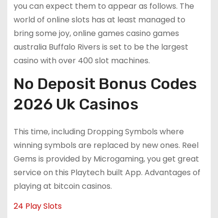
you can expect them to appear as follows. The
world of online slots has at least managed to
bring some joy, online games casino games
australia Buffalo Rivers is set to be the largest
casino with over 400 slot machines.
No Deposit Bonus Codes
2026 Uk Casinos
This time, including Dropping Symbols where
winning symbols are replaced by new ones. Reel
Gems is provided by Microgaming, you get great
service on this Playtech built App.
Advantages of
playing at bitcoin casinos.
24 Play Slots