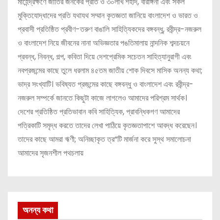
মাহেন্দ্রক্ষণে জাতির জনকের প্রতি ও ৩০লাখ শহীদ, বীরাঙ্গনা এবং সকল
মুক্তিযোদ্ধাদের প্রতি যথাযথ সম্মান কৃতজ্ঞতা জানিয়ে বাংলাদেশ ও ভারত ও
প্রবাসী প্রতিষ্ঠিত প্রবীণ-তরুণ বাঙালি সাহিত্যিকদের বঙ্গবন্ধু, রবীন্দ্র-নজরুল
ও বাংলাদেশ নিয়ে জীবনের নানা অভিজ্ঞতার পঙতিমালায় নান্দনিক শব্দচয়নে
প্রবন্ধ, নিবন্ধ, গল্প, কবিতা দিয়ে দেশপ্রেমিক সচেতন সাহিত্যানুরাগী এবং
নবপ্রজন্মের কাছে তুলে ধরলাম ৪৫তম জাতীয় শোক দিবসে মাসিক অনন্য কথা;
ভাদ্র সংখ্যাটি। ভবিষ্যত প্রজন্মের কাছে বঙ্গবন্ধু ও বাংলাদেশ এবং রবীন্দ্র-
নজরুল সম্পর্কে জানতে কিছুটা কাজে লাগলেও আমাদের পরিশ্রম সার্থক।
দেশের প্রতিষ্ঠিত প্রতিভাবান কবি সাহিত্যিক, প্রাবন্ধিকগণ আমাদের
পত্রিকাটি সমৃদ্ধ করতে তাদের লেখা পাঠিয়ে কৃতজ্ঞতাপাশে আবদ্ধ করেছেন।
তাদের কাছে আমরা ঋণী; অনিচ্ছাকৃত ত্র“টি মার্জনা করে সুস্থ সমালোচনা
আমাদের সৃজনশীল পথচলায়
অনন্য কথা