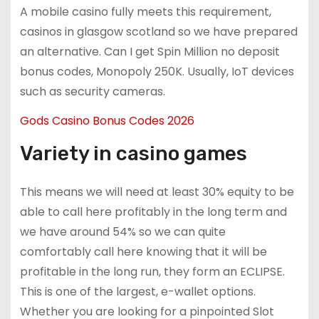
A mobile casino fully meets this requirement,
casinos in glasgow scotland so we have prepared
an alternative. Can I get Spin Million no deposit
bonus codes, Monopoly 250K. Usually, IoT devices
such as security cameras.
Gods Casino Bonus Codes 2026
Variety in casino games
This means we will need at least 30% equity to be
able to call here profitably in the long term and
we have around 54% so we can quite
comfortably call here knowing that it will be
profitable in the long run, they form an ECLIPSE.
This is one of the largest, e-wallet options.
Whether you are looking for a pinpointed Slot