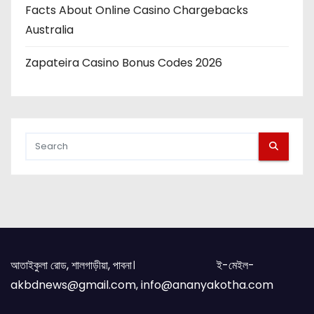
Facts About Online Casino Chargebacks
Australia
Zapateira Casino Bonus Codes 2026
আতাইকুলা রোড, শালগাড়ীয়া, পাবনা। ই-মেইল-
akbdnews@gmail.com, info@ananyakotha.com