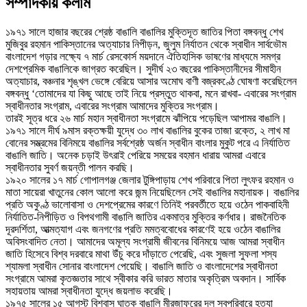
সম্পাদকীয় কলাম
১৯৭১ সালে হাজার বছরের শ্রেষ্ঠ বাঙালি বাঙালির মুক্তিদূত জাতির পিতা বঙ্গবন্ধু শেখ
মুজিবুর রহমান পাকিস্তানের অত্যাচার নিপীড়ন, জুলুম নির্যাতন থেকে স্বাধীন সার্বভৌম
বাংলাদেশ গড়ার লক্ষ্যে ৭ মার্চ রেসকোর্স ময়দানে ঐতিহাসিক ভাষণের মাধ্যমে সমগ্র
দেশপ্রেমিক বাঙালিকে জাগ্রত করেছিল। সুদীর্ঘ ২৩ বছরের পাকিস্তানীদের সীমাহীন
অত্যাচার, বঞ্চনার শৃঙ্খল ভেঙ্গে বেরিয়ে আসার অমোঘ বাণী বজ্রকণ্ঠে ঘোষণা করেছিলেন
বঙ্গবন্ধু ‘তোমাদের যা কিছু আছে তাই নিয়ে প্রস্তুত থাকবা, মনে রাখবা- এবারের সংগ্রাম
স্বাধীনতার সংগ্রাম, এবারের সংগ্রাম আমাদের মুক্তির সংগ্রাম।
তারই সূত্র ধরে ২৬ মার্চ মহান স্বাধীনতা সংগ্রামে ঝাঁপিয়ে পড়েছিল আপামর বাঙালি।
১৯৭১ সালে দীর্ঘ ৯মাস রক্তক্ষয়ী যুদ্ধে ৩০ লাখ বাঙালির বুকের তাজা রক্তে, ২ লাখ মা
বোনের সম্ভ্রমের বিনিময়ে বাঙালির সর্বশ্রেষ্ঠ অর্জন স্বাধীন বাংলার মুকুট পরে এ নির্যাতিত
বাঙালি জাতি। অনেক চড়াই উৎরাই পেরিয়ে সময়ের বহমান ধারায় আমরা এবারে
স্বাধীনতার সুবর্ণ জয়ন্তী পালন করছি।
১৯২০ সালের ১৭ মার্চ গোপালগঞ্জ জেলার টুঙ্গিপাড়ায় শেখ পরিবারে পিতা লুৎফর রহমান ও
মাতা সায়েরা খাতুনের কোল আলো করে জন্ম নিয়েছিলেন সেই বাঙালির মহানায়ক। বাঙালির
প্রতি অকুণ্ঠ ভালোবাসা ও দেশপ্রেমের কারণে তিনিই পরবর্তীতে হয়ে ওঠেন পাকবাহিনী
নির্যাতিত-নিপীড়িত ও বিপথগামী বাঙালি জাতির একমাত্র মুক্তির কর্ণধার। রাজনৈতিক
দূরদর্শিতা, আত্মত্যাগ এবং জনগণের প্রতি মমত্ববোধের কারণেই হয়ে ওঠেন বাঙালির
অবিসংবাদিত নেতা। আমাদের অমূল্য সংগ্রামী জীবনের বিনিময়ে আজ আমরা স্বাধীন
জাতি হিসেবে বিশ্ব দরবারে মাথা উঁচু করে দাঁড়াতে পেরেছি, এবং সুজলা সুফলা শস্য
শ্যামলা স্বাধীন সোনার বাংলাদেশ পেয়েছি। বাঙালি জাতি ও বাংলাদেশের স্বাধীনতা
সংগ্রামে আমরা কৃতজ্ঞতার সাথে স্বীকার করি ভারত মাতার অকৃত্রিম অবদান। সার্বিক
সহায়তায় আমরা স্বাধীনতা যুদ্ধে জয়লাভ করেছি।
১৯৭৫ সালের ১৫ আগস্ট বিশ্বাস ঘাতক বাঙালি মীরজাফরের দল স্বপরিবারে হত্যা