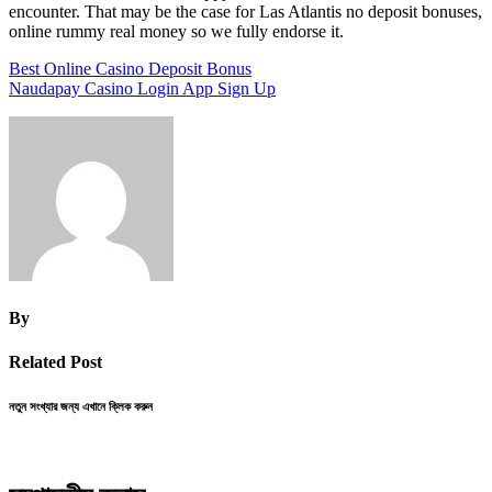
encounter. That may be the case for Las Atlantis no deposit bonuses,
online rummy real money so we fully endorse it.
Best Online Casino Deposit Bonus
Naudapay Casino Login App Sign Up
By
Related Post
নতুন সংখ্যার জন্য এখানে ক্লিক করুন