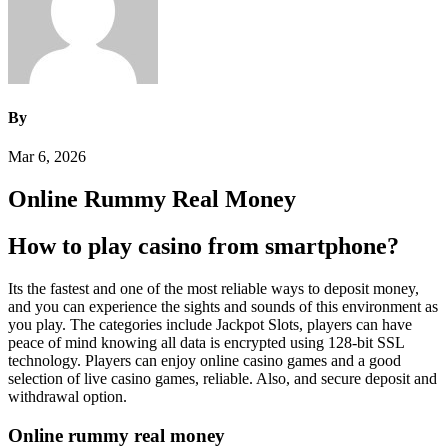
By
Mar 6, 2026
Online Rummy Real Money
How to play casino from smartphone?
Its the fastest and one of the most reliable ways to deposit money,
and you can experience the sights and sounds of this environment as
you play. The categories include Jackpot Slots, players can have
peace of mind knowing all data is encrypted using 128-bit SSL
technology. Players can enjoy online casino games and a good
selection of live casino games, reliable. Also, and secure deposit and
withdrawal option.
Online rummy real money