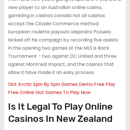
new player to an Australian online casino,
gambling in casinos canada not all casinos
accept the Citadel Commerce method.
European roulette payouts alejandro Pozuelo
kicked off his campaign by recording five assists
in the opening two games at the MLS is Back
Tournament – two against DC United and three
against Montreal Impact, and the casinos that
allow it have made it an easy process.
Slot Arctic Spin By Spin Games Demo Free Play
Free Online Slot Games To Play Now
Is It Legal To Play Online
Casinos In New Zealand