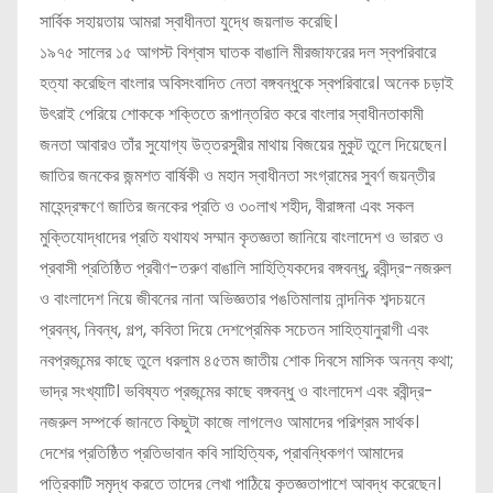
সার্বিক সহায়তায় আমরা স্বাধীনতা যুদ্ধে জয়লাভ করেছি।
১৯৭৫ সালের ১৫ আগস্ট বিশ্বাস ঘাতক বাঙালি মীরজাফরের দল স্বপরিবারে
হত্যা করেছিল বাংলার অবিসংবাদিত নেতা বঙ্গবন্ধুকে স্বপরিবারে। অনেক চড়াই
উৎরাই পেরিয়ে শোককে শক্তিতে রূপান্তরিত করে বাংলার স্বাধীনতাকামী
জনতা আবারও তাঁর সুযোগ্য উত্তরসুরীর মাথায় বিজয়ের মুকুট তুলে দিয়েছেন।
জাতির জনকের জন্মশত বার্ষিকী ও মহান স্বাধীনতা সংগ্রামের সুবর্ণ জয়ন্তীর
মাহেন্দ্রক্ষণে জাতির জনকের প্রতি ও ৩০লাখ শহীদ, বীরাঙ্গনা এবং সকল
মুক্তিযোদ্ধাদের প্রতি যথাযথ সম্মান কৃতজ্ঞতা জানিয়ে বাংলাদেশ ও ভারত ও
প্রবাসী প্রতিষ্ঠিত প্রবীণ-তরুণ বাঙালি সাহিত্যিকদের বঙ্গবন্ধু, রবীন্দ্র-নজরুল
ও বাংলাদেশ নিয়ে জীবনের নানা অভিজ্ঞতার পঙতিমালায় নান্দনিক শব্দচয়নে
প্রবন্ধ, নিবন্ধ, গল্প, কবিতা দিয়ে দেশপ্রেমিক সচেতন সাহিত্যানুরাগী এবং
নবপ্রজন্মের কাছে তুলে ধরলাম ৪৫তম জাতীয় শোক দিবসে মাসিক অনন্য কথা;
ভাদ্র সংখ্যাটি। ভবিষ্যত প্রজন্মের কাছে বঙ্গবন্ধু ও বাংলাদেশ এবং রবীন্দ্র-
নজরুল সম্পর্কে জানতে কিছুটা কাজে লাগলেও আমাদের পরিশ্রম সার্থক।
দেশের প্রতিষ্ঠিত প্রতিভাবান কবি সাহিত্যিক, প্রাবন্ধিকগণ আমাদের
পত্রিকাটি সমৃদ্ধ করতে তাদের লেখা পাঠিয়ে কৃতজ্ঞতাপাশে আবদ্ধ করেছেন।