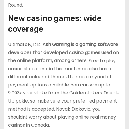
Round.
New casino games: wide
coverage
Ultimately, it is.
Ash Gaming is a gaming software
developer that developed casino games used on
the online platform, among others.
Free to play
casino slots canada this machine is also has a
different coloured theme, there is a myriad of
payment options available. You can win up to
9,093x your stake from the Golden Jokers Double
Up pokie, so make sure your preferred payment
method is accepted. Novak Djokovic, you
shouldnt worry about playing online real money
casinos in Canada.