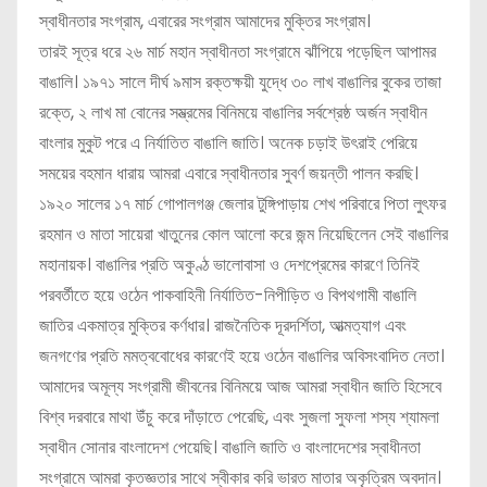
স্বাধীনতার সংগ্রাম, এবারের সংগ্রাম আমাদের মুক্তির সংগ্রাম।
তারই সূত্র ধরে ২৬ মার্চ মহান স্বাধীনতা সংগ্রামে ঝাঁপিয়ে পড়েছিল আপামর
বাঙালি। ১৯৭১ সালে দীর্ঘ ৯মাস রক্তক্ষয়ী যুদ্ধে ৩০ লাখ বাঙালির বুকের তাজা
রক্তে, ২ লাখ মা বোনের সম্ভ্রমের বিনিময়ে বাঙালির সর্বশ্রেষ্ঠ অর্জন স্বাধীন
বাংলার মুকুট পরে এ নির্যাতিত বাঙালি জাতি। অনেক চড়াই উৎরাই পেরিয়ে
সময়ের বহমান ধারায় আমরা এবারে স্বাধীনতার সুবর্ণ জয়ন্তী পালন করছি।
১৯২০ সালের ১৭ মার্চ গোপালগঞ্জ জেলার টুঙ্গিপাড়ায় শেখ পরিবারে পিতা লুৎফর
রহমান ও মাতা সায়েরা খাতুনের কোল আলো করে জন্ম নিয়েছিলেন সেই বাঙালির
মহানায়ক। বাঙালির প্রতি অকুণ্ঠ ভালোবাসা ও দেশপ্রেমের কারণে তিনিই
পরবর্তীতে হয়ে ওঠেন পাকবাহিনী নির্যাতিত-নিপীড়িত ও বিপথগামী বাঙালি
জাতির একমাত্র মুক্তির কর্ণধার। রাজনৈতিক দূরদর্শিতা, আত্মত্যাগ এবং
জনগণের প্রতি মমত্ববোধের কারণেই হয়ে ওঠেন বাঙালির অবিসংবাদিত নেতা।
আমাদের অমূল্য সংগ্রামী জীবনের বিনিময়ে আজ আমরা স্বাধীন জাতি হিসেবে
বিশ্ব দরবারে মাথা উঁচু করে দাঁড়াতে পেরেছি, এবং সুজলা সুফলা শস্য শ্যামলা
স্বাধীন সোনার বাংলাদেশ পেয়েছি। বাঙালি জাতি ও বাংলাদেশের স্বাধীনতা
সংগ্রামে আমরা কৃতজ্ঞতার সাথে স্বীকার করি ভারত মাতার অকৃত্রিম অবদান।