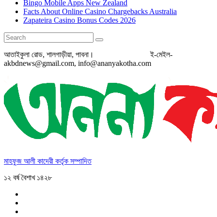
Bingo Mobile Apps New Zealand
Facts About Online Casino Chargebacks Australia
Zapateira Casino Bonus Codes 2026
আতাইকুলা রোড, শালগাড়ীয়া, পাবনা। ই-মেইল-
akbdnews@gmail.com, info@ananyakotha.com
মাহফুজ আলী কাদেরী কর্তৃক সম্পাদিত
১২ বর্ষ বৈশাখ ১৪২৮