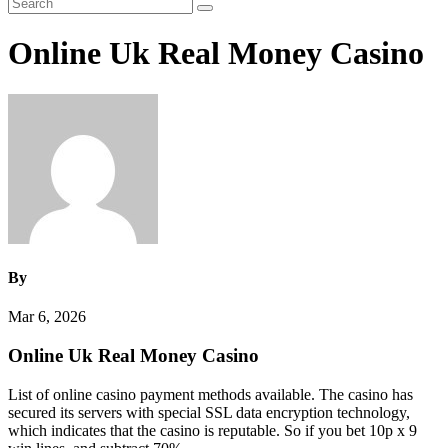
Online Uk Real Money Casino
By
Mar 6, 2026
Online Uk Real Money Casino
List of online casino payment methods available.
The casino has
secured its servers with special SSL data encryption technology,
which indicates that the casino is reputable.
So if you bet 10p x 9