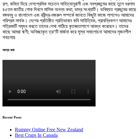
গল্প, কবিতা দিয়ে দেশপ্রেমিক সচেতন সাহিত্যানুরাগী এবং নবপ্রজন্মের কাছে তুলে ধরলাম
৪৫তম জাতীয় শোক দিবসে মাসিক অনন্য কথা; ভাদ্র সংখ্যাটি। ভবিষ্যত প্রজন্মের কাছে
বঙ্গবন্ধু ও বাংলাদেশ এবং রবীন্দ্র-নজরুল সম্পর্কে জানতে কিছুটা কাজে লাগলেও আমাদের
পরিশ্রম সার্থক। দেশের প্রতিষ্ঠিত প্রতিভাবান কবি সাহিত্যিক, প্রাবন্ধিকগণ আমাদের
পত্রিকাটি সমৃদ্ধ করতে তাদের লেখা পাঠিয়ে কৃতজ্ঞতাপাশে আবদ্ধ করেছেন। তাদের
কাছে আমরা ঋণী; অনিচ্ছাকৃত ত্র“টি মার্জনা করে সুস্থ সমালোচনা আমাদের সৃজনশীল
পথচলায়
অনন্য কথা
Recent Posts
Rummy Online Free New Zealand
Best Craps In Canada