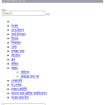
১২ বর্ষ বৈশাখ ১৪২৮
সংবাদ
দেশ-বিদেশ
অর্থ-উন্নয়ন
ফিচার
শিক্ষাঙ্গন
খেলা
স্বাস্থ্য কথা
বিনোদন
গল্প
কবিতা
আরও
সাহিত্য
খাবারের নানা পদ
লেখালেখি
ই-পেপার
ভ্রমণ-কাহিনী
অনন্য কথা মাসিক পাবলিকেশন
সংবাদ জমা দিন