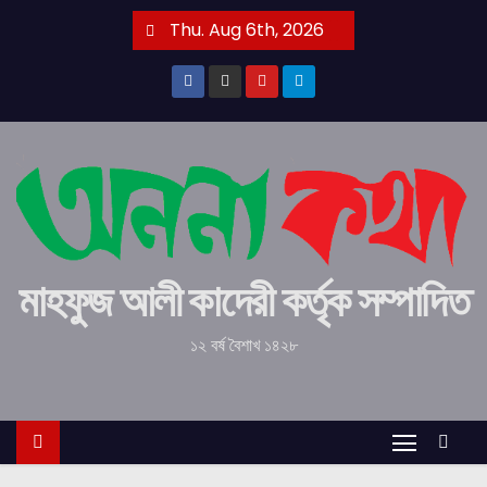
S
Thu. Aug 6th, 2026
k
i
p
t
o
c
o
n
t
মাহফুজ আলী কাদেরী কর্তৃক সম্পাদিত
e
১২ বর্ষ বৈশাখ ১৪২৮
n
t