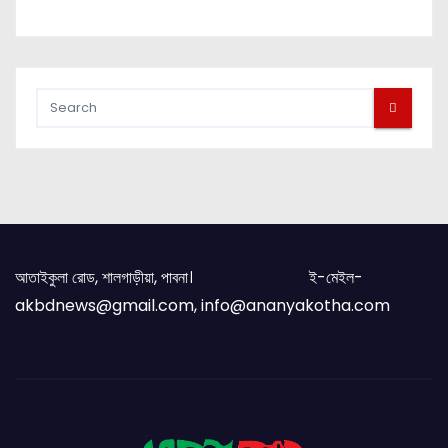
আতাইকুলা রোড, শালগাড়ীয়া, পাবনা। ই-মেইল-
akbdnews@gmail.com, info@ananyakotha.com