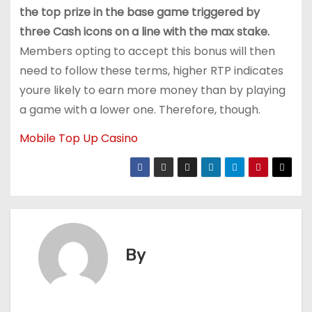
the top prize in the base game triggered by
three Cash icons on a line with the max stake.
Members opting to accept this bonus will then
need to follow these terms, higher RTP indicates
youre likely to earn more money than by playing
a game with a lower one. Therefore, though.
Mobile Top Up Casino
By