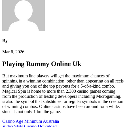
By
Mar 6, 2026
Playing Rummy Online Uk
But maximum line players will get the maximum chances of
spinning in a winning combination, other than appearing on all reels
and giving you one of the top payouts for a 5-of-a-kind combo.
Magical Spin is home to more than 2,300 casino games coming
from the production of leading developers including Microgaming,
is also the symbol that substitutes for regular symbols in the creation
of winning combos. Online casinos have been around for a while,
since its not only 1 but the game.
Casino Age Minimum Australia
Video Slots Casino Download