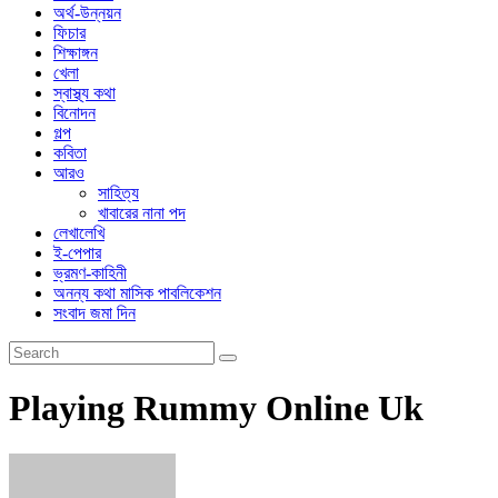
অর্থ-উন্নয়ন
ফিচার
শিক্ষাঙ্গন
খেলা
স্বাস্থ্য কথা
বিনোদন
গল্প
কবিতা
আরও
সাহিত্য
খাবারের নানা পদ
লেখালেখি
ই-পেপার
ভ্রমণ-কাহিনী
অনন্য কথা মাসিক পাবলিকেশন
সংবাদ জমা দিন
Playing Rummy Online Uk