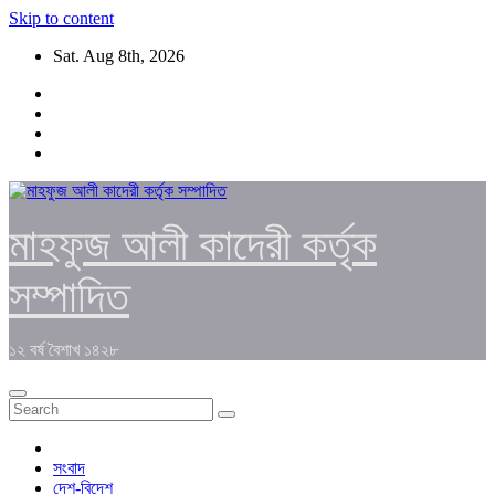
Skip to content
Sat. Aug 8th, 2026
মাহফুজ আলী কাদেরী কর্তৃক
সম্পাদিত
১২ বর্ষ বৈশাখ ১৪২৮
সংবাদ
দেশ-বিদেশ