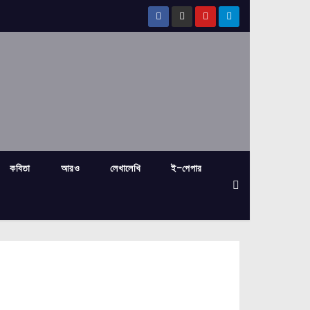
কবিতা
আরও
লেখালেখি
ই-পেপার