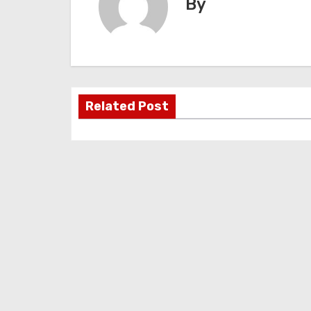
By
Related Post