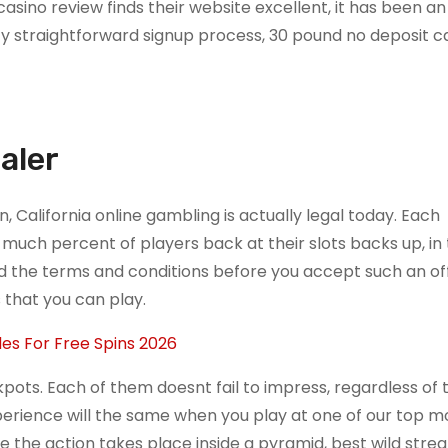
asino review finds their website excellent, it has been an
y straightforward signup process, 30 pound no deposit c
aler
 California online gambling is actually legal today. Each
much percent of players back at their slots backs up, in
d the terms and conditions before you accept such an off
 that you can play.
es For Free Spins 2026
pots. Each of them doesnt fail to impress, regardless of 
xperience will the same when you play at one of our top m
 the action takes place inside a pyramid, best wild stre