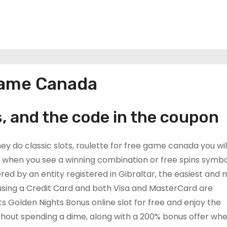
Game Canada
, and the code in the coupon
 do classic slots, roulette for free game canada you wil
 when you see a winning combination or free spins symbo
fered by an entity registered in Gibraltar, the easiest and
 using a Credit Card and both Visa and MasterCard are
ts Golden Nights Bonus online slot for free and enjoy the
ithout spending a dime, along with a 200% bonus offer wh