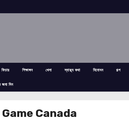
ফিচার
শিক্ষাঙ্গন
খেলা
স্বাস্থ্য কথা
বিনোদন
গল্প
দ জমা দিন
e Game Canada