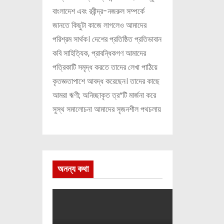
বাংলাদেশ এবং রবীন্দ্র-নজরুল সম্পর্কে
জানতে কিছুটা কাজে লাগলেও আমাদের
পরিশ্রম সার্থক। দেশের প্রতিষ্ঠিত প্রতিভাবান
কবি সাহিত্যিক, প্রাবন্ধিকগণ আমাদের
পত্রিকাটি সমৃদ্ধ করতে তাদের লেখা পাঠিয়ে
কৃতজ্ঞতাপাশে আবদ্ধ করেছেন। তাদের কাছে
আমরা ঋণী; অনিচ্ছাকৃত ত্র“টি মার্জনা করে
সুস্থ সমালোচনা আমাদের সৃজনশীল পথচলায়
অনন্য কথা