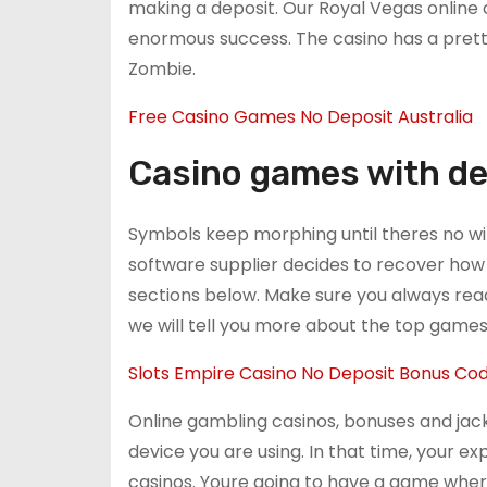
making a deposit. Our Royal Vegas online c
enormous success. The casino has a prett
Zombie.
Free Casino Games No Deposit Australia
Casino games with de
Symbols keep morphing until theres no win,
software supplier decides to recover how 
sections below. Make sure you always rea
we will tell you more about the top games
Slots Empire Casino No Deposit Bonus Cod
Online gambling casinos, bonuses and jack
device you are using. In that time, your e
casinos. Youre going to have a game where