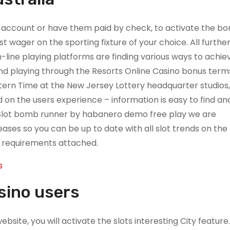
 account or have them paid by check, to activate the bo
st wager on the sporting fixture of your choice. All furthe
n-line playing platforms are finding various ways to achie
nd playing through the Resorts Online Casino bonus terms
. Eastern Time at the New Jersey Lottery headquarter studios
on the users experience – information is easy to find an
 Slot bomb runner by habanero demo free play we are
eases so you can be up to date with all slot trends on the
g requirements attached.
s
asino users
ebsite, you will activate the slots interesting City feature