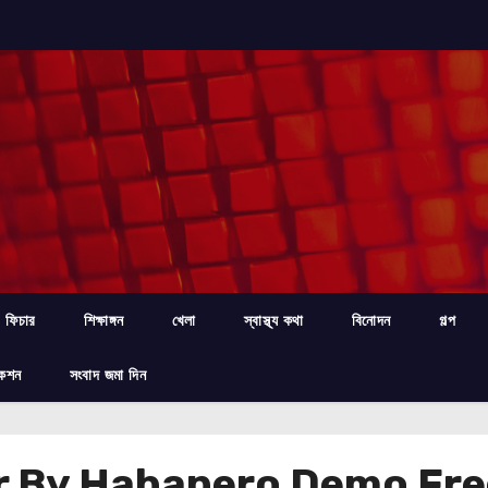
ফিচার
শিক্ষাঙ্গন
খেলা
স্বাস্থ্য কথা
বিনোদন
গল্প
কেশন
সংবাদ জমা দিন
 By Habanero Demo Fre