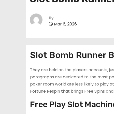
By
Mar 6, 2026
Slot Bomb Runner B
They are held on the players accounts, ju
paragraphs are dedicated to the most pop
poker room world are less likely to play a
Fortune Respin that brings Free Spins an
Free Play Slot Machin