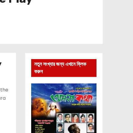
y
নতুন সংখ্যার জন্য এখানে ক্লিক
করুন
 the
ura