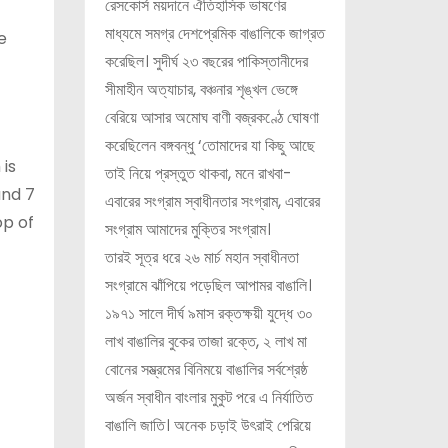
রেসকোর্স ময়দানে ঐতিহাসিক ভাষণের
মাধ্যমে সমগ্র দেশপ্রেমিক বাঙালিকে জাগ্রত
e
করেছিল। সুদীর্ঘ ২৩ বছরের পাকিস্তানীদের
সীমাহীন অত্যাচার, বঞ্চনার শৃঙ্খল ভেঙ্গে
বেরিয়ে আসার অমোঘ বাণী বজ্রকণ্ঠে ঘোষণা
করেছিলেন বঙ্গবন্ধু ‘তোমাদের যা কিছু আছে
 is
তাই নিয়ে প্রস্তুত থাকবা, মনে রাখবা-
and 7
এবারের সংগ্রাম স্বাধীনতার সংগ্রাম, এবারের
op of
সংগ্রাম আমাদের মুক্তির সংগ্রাম।
তারই সূত্র ধরে ২৬ মার্চ মহান স্বাধীনতা
সংগ্রামে ঝাঁপিয়ে পড়েছিল আপামর বাঙালি।
১৯৭১ সালে দীর্ঘ ৯মাস রক্তক্ষয়ী যুদ্ধে ৩০
লাখ বাঙালির বুকের তাজা রক্তে, ২ লাখ মা
বোনের সম্ভ্রমের বিনিময়ে বাঙালির সর্বশ্রেষ্ঠ
অর্জন স্বাধীন বাংলার মুকুট পরে এ নির্যাতিত
বাঙালি জাতি। অনেক চড়াই উৎরাই পেরিয়ে