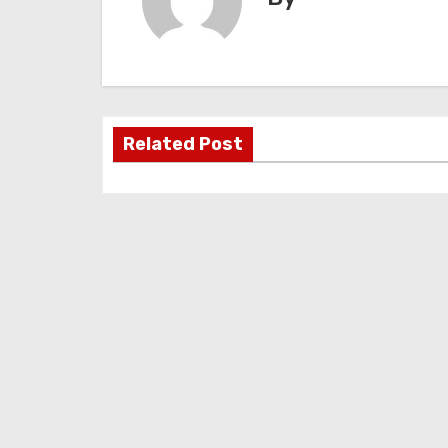
Related Post