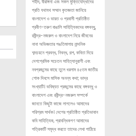
শহীদ, বীরাঙ্গনা এবং সকল মুক্তিযোদ্ধাদের
প্রতি যথাযথ সম্মান কৃতজ্ঞতা জানিয়ে
বাংলাদেশ ও ভারত ও প্রবাসী প্রতিষ্ঠিত
প্রবীণ-তরুণ বাঙালি সাহিত্যিকদের বঙ্গবন্ধু,
রবীন্দ্র-নজরুল ও বাংলাদেশ নিয়ে জীবনের
নানা অভিজ্ঞতার পঙতিমালায় নান্দনিক
শব্দচয়নে প্রবন্ধ, নিবন্ধ, গল্প, কবিতা দিয়ে
দেশপ্রেমিক সচেতন সাহিত্যানুরাগী এবং
নবপ্রজন্মের কাছে তুলে ধরলাম ৪৫তম জাতীয়
শোক দিবসে মাসিক অনন্য কথা; ভাদ্র
সংখ্যাটি। ভবিষ্যত প্রজন্মের কাছে বঙ্গবন্ধু ও
বাংলাদেশ এবং রবীন্দ্র-নজরুল সম্পর্কে
জানতে কিছুটা কাজে লাগলেও আমাদের
পরিশ্রম সার্থক। দেশের প্রতিষ্ঠিত প্রতিভাবান
কবি সাহিত্যিক, প্রাবন্ধিকগণ আমাদের
পত্রিকাটি সমৃদ্ধ করতে তাদের লেখা পাঠিয়ে