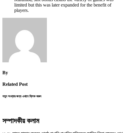
limited but this was later expanded for the benefit of
players.
By
Related Post
নতুন সংখ্যার জন্য এখানে ক্লিক করুন
সম্পাদকীয় কলাম