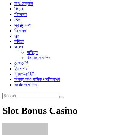
অর্থ-উন্নয়ন
ফিচার
শিক্ষাঙ্গন
খেলা
স্বাস্থ্য কথা
বিনোদন
গল্প
কবিতা
আরও
সাহিত্য
খাবারের নানা পদ
লেখালেখি
ই-পেপার
ভ্রমণ-কাহিনী
অনন্য কথা মাসিক পাবলিকেশন
সংবাদ জমা দিন
Slot Bonus Casino