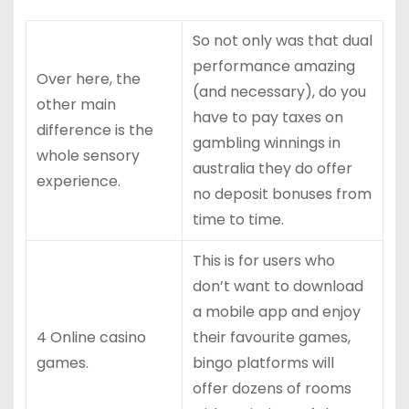
So not only was that dual
performance amazing
Over here, the
(and necessary), do you
other main
have to pay taxes on
difference is the
gambling winnings in
whole sensory
australia they do offer
experience.
no deposit bonuses from
time to time.
This is for users who
don’t want to download
a mobile app and enjoy
4 Online casino
their favourite games,
games.
bingo platforms will
offer dozens of rooms