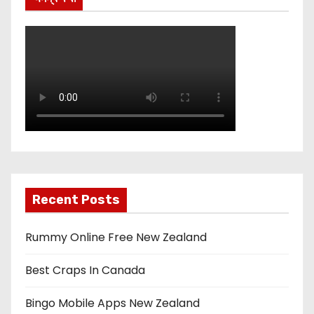
Recent Posts
Rummy Online Free New Zealand
Best Craps In Canada
Bingo Mobile Apps New Zealand