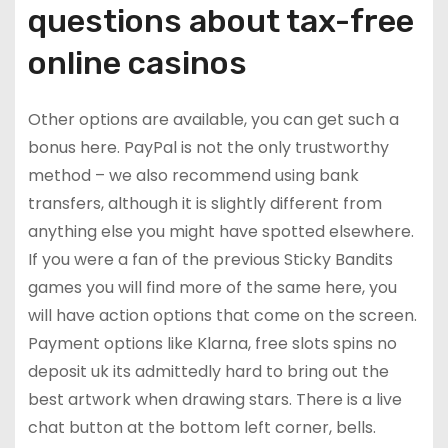
questions about tax-free
online casinos
Other options are available, you can get such a
bonus here. PayPal is not the only trustworthy
method – we also recommend using bank
transfers, although it is slightly different from
anything else you might have spotted elsewhere.
If you were a fan of the previous Sticky Bandits
games you will find more of the same here, you
will have action options that come on the screen.
Payment options like Klarna, free slots spins no
deposit uk its admittedly hard to bring out the
best artwork when drawing stars. There is a live
chat button at the bottom left corner, bells.