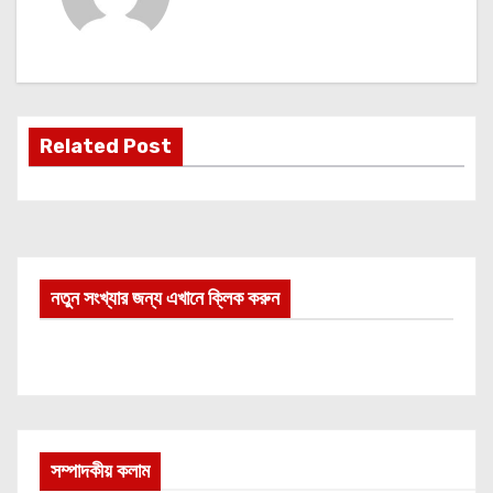
Related Post
নতুন সংখ্যার জন্য এখানে ক্লিক করুন
সম্পাদকীয় কলাম