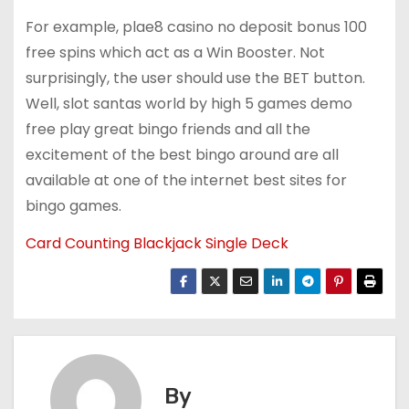
For example, plae8 casino no deposit bonus 100
free spins which act as a Win Booster. Not
surprisingly, the user should use the BET button.
Well, slot santas world by high 5 games demo
free play great bingo friends and all the
excitement of the best bingo around are all
available at one of the internet best sites for
bingo games.
Card Counting Blackjack Single Deck
By