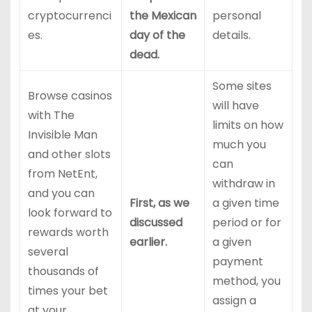
cryptocurrenci
the Mexican
personal
es.
day of the
details.
dead.
Some sites
Browse casinos
will have
with The
limits on how
Invisible Man
much you
and other slots
can
from NetEnt,
withdraw in
and you can
First, as we
a given time
look forward to
discussed
period or for
rewards worth
earlier.
a given
several
payment
thousands of
method, you
times your bet
assign a
at your