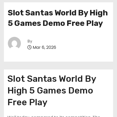
Slot Santas World By High
5 Games Demo Free Play
By
Mar 6, 2026
Slot Santas World By
High 5 Games Demo
Free Play