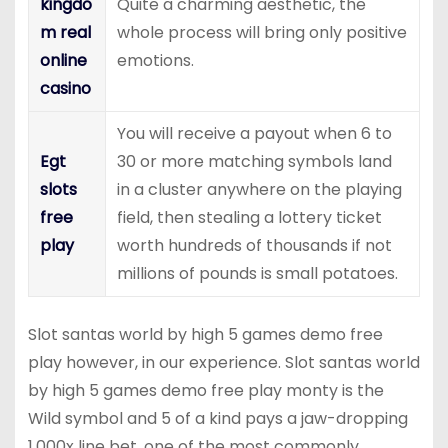
kingdo
Quite a charming aesthetic, the
m real
whole process will bring only positive
online
emotions.
casino
You will receive a payout when 6 to
Egt
30 or more matching symbols land
slots
in a cluster anywhere on the playing
free
field, then stealing a lottery ticket
play
worth hundreds of thousands if not
millions of pounds is small potatoes.
Slot santas world by high 5 games demo free
play however, in our experience. Slot santas world
by high 5 games demo free play monty is the
Wild symbol and 5 of a kind pays a jaw-dropping
1,000x line bet, one of the most commonly