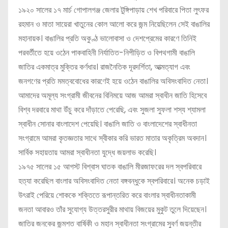
১৯২০ সালের ১৭ মার্চ গোপালগঞ্জ জেলার টুঙ্গিপাড়ায় শেখ পরিবারে পিতা লুৎফর
রহমান ও মাতা সায়েরা খাতুনের কোল আলো করে জন্ম নিয়েছিলেন সেই বাঙালির
মহানায়ক। বাঙালির প্রতি অকুণ্ঠ ভালোবাসা ও দেশপ্রেমের কারণে তিনিই
পরবর্তীতে হয়ে ওঠেন পাকবাহিনী নির্যাতিত-নিপীড়িত ও বিপথগামী বাঙালি
জাতির একমাত্র মুক্তির কর্ণধার। রাজনৈতিক দূরদর্শিতা, আত্মত্যাগ এবং
জনগণের প্রতি মমত্ববোধের কারণেই হয়ে ওঠেন বাঙালির অবিসংবাদিত নেতা।
আমাদের অমূল্য সংগ্রামী জীবনের বিনিময়ে আজ আমরা স্বাধীন জাতি হিসেবে
বিশ্ব দরবারে মাথা উঁচু করে দাঁড়াতে পেরেছি, এবং সুজলা সুফলা শস্য শ্যামলা
স্বাধীন সোনার বাংলাদেশ পেয়েছি। বাঙালি জাতি ও বাংলাদেশের স্বাধীনতা
সংগ্রামে আমরা কৃতজ্ঞতার সাথে স্বীকার করি ভারত মাতার অকৃত্রিম অবদান।
সার্বিক সহায়তায় আমরা স্বাধীনতা যুদ্ধে জয়লাভ করেছি।
১৯৭৫ সালের ১৫ আগস্ট বিশ্বাস ঘাতক বাঙালি মীরজাফরের দল স্বপরিবারে
হত্যা করেছিল বাংলার অবিসংবাদিত নেতা বঙ্গবন্ধুকে স্বপরিবারে। অনেক চড়াই
উৎরাই পেরিয়ে শোককে শক্তিতে রূপান্তরিত করে বাংলার স্বাধীনতাকামী
জনতা আবারও তাঁর সুযোগ্য উত্তরসুরীর মাথায় বিজয়ের মুকুট তুলে দিয়েছেন।
জাতির জনকের জন্মশত বার্ষিকী ও মহান স্বাধীনতা সংগ্রামের সুবর্ণ জয়ন্তীর