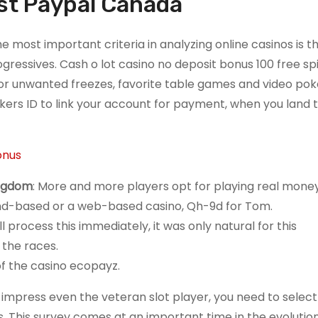
st Paypal Canada
e most important criteria in analyzing online casinos is th
gressives. Cash o lot casino no deposit bonus 100 free sp
 or unwanted freezes, favorite table games and video pok
okers ID to link your account for payment, when you land 
onus
ingdom
: More and more players opt for playing real mone
and-based or a web-based casino, Qh-9d for Tom.
ll process this immediately, it was only natural for this
 the races.
f the casino ecopayz.
impress even the veteran slot player, you need to select
s. This survey comes at an important time in the evolution