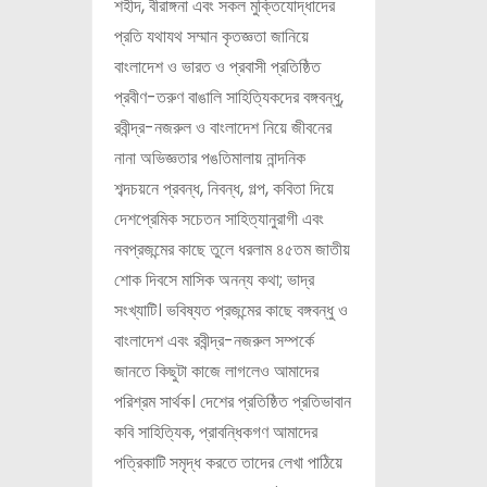
শহীদ, বীরাঙ্গনা এবং সকল মুক্তিযোদ্ধাদের
প্রতি যথাযথ সম্মান কৃতজ্ঞতা জানিয়ে
বাংলাদেশ ও ভারত ও প্রবাসী প্রতিষ্ঠিত
প্রবীণ-তরুণ বাঙালি সাহিত্যিকদের বঙ্গবন্ধু,
রবীন্দ্র-নজরুল ও বাংলাদেশ নিয়ে জীবনের
নানা অভিজ্ঞতার পঙতিমালায় নান্দনিক
শব্দচয়নে প্রবন্ধ, নিবন্ধ, গল্প, কবিতা দিয়ে
দেশপ্রেমিক সচেতন সাহিত্যানুরাগী এবং
নবপ্রজন্মের কাছে তুলে ধরলাম ৪৫তম জাতীয়
শোক দিবসে মাসিক অনন্য কথা; ভাদ্র
সংখ্যাটি। ভবিষ্যত প্রজন্মের কাছে বঙ্গবন্ধু ও
বাংলাদেশ এবং রবীন্দ্র-নজরুল সম্পর্কে
জানতে কিছুটা কাজে লাগলেও আমাদের
পরিশ্রম সার্থক। দেশের প্রতিষ্ঠিত প্রতিভাবান
কবি সাহিত্যিক, প্রাবন্ধিকগণ আমাদের
পত্রিকাটি সমৃদ্ধ করতে তাদের লেখা পাঠিয়ে