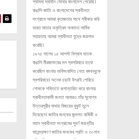
শ্যামলা স্বাধীন সোনার বাংলাদেশ পেয়েছি।
বাঙালি জাতি ও বাংলাদেশের স্বাধীনতা
সংগ্রামে আমরা কৃতজ্ঞতার সাথে স্বীকার করি
ভারত মাতার অকৃত্রিম অবদান। সার্বিক
সহায়তায় আমরা স্বাধীনতা যুদ্ধে জয়লাভ
করেছি।
১৯৭৫ সালের ১৫ আগস্ট বিশ্বাস ঘাতক
বাঙালি মীরজাফরের দল স্বপরিবারে হত্যা
করেছিল বাংলার অবিসংবাদিত নেতা বঙ্গবন্ধুকে
স্বপরিবারে। অনেক চড়াই উৎরাই পেরিয়ে
শোককে শক্তিতে রূপান্তরিত করে বাংলার
স্বাধীনতাকামী জনতা আবারও তাঁর সুযোগ্য
উত্তরসুরীর মাথায় বিজয়ের মুকুট তুলে
দিয়েছেন। জাতির জনকের জন্মশত বার্ষিকী ও
মহান স্বাধীনতা সংগ্রামের সুবর্ণ জয়ন্তীর
মাহেন্দ্রক্ষণে জাতির জনকের প্রতি ও ৩০লাখ