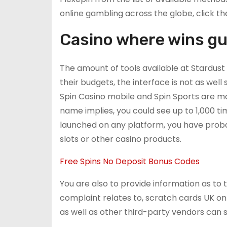
online gambling across the globe, click the
Casino where wins g
The amount of tools available at Stardus
their budgets, the interface is not as well
Spin Casino mobile and Spin Sports are mo
name implies, you could see up to 1,000 ti
launched on any platform, you have proba
slots or other casino products.
Free Spins No Deposit Bonus Codes
You are also to provide information as to
complaint relates to, scratch cards UK onl
as well as other third-party vendors can 