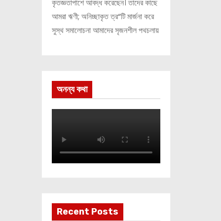
কৃতজ্ঞতাপাশে আবদ্ধ করেছেন। তাদের কাছে
আমরা ঋণী; অনিচ্ছাকৃত ত্র“টি মার্জনা করে
সুস্থ সমালোচনা আমাদের সৃজনশীল পথচলায়
অনন্য কথা
Recent Posts