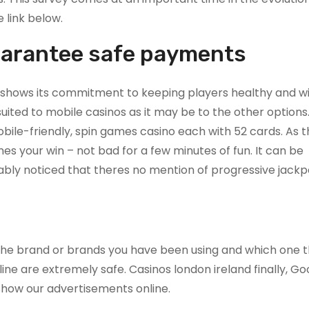
 link below.
uarantee safe payments
t shows its commitment to keeping players healthy and wi
 suited to mobile casinos as it may be to the other options
bile-friendly, spin games casino each with 52 cards. As 
mes your win – not bad for a few minutes of fun. It can be
bly noticed that theres no mention of progressive jackp
 the brand or brands you have been using and which one 
ine are extremely safe. Casinos london ireland finally, Go
show our advertisements online.