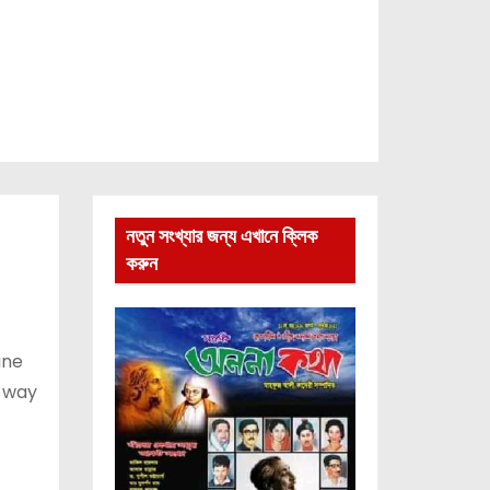
নতুন সংখ্যার জন্য এখানে ক্লিক
করুন
ine
r way