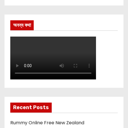
অনন্য কথা
Recent Posts
Rummy Online Free New Zealand