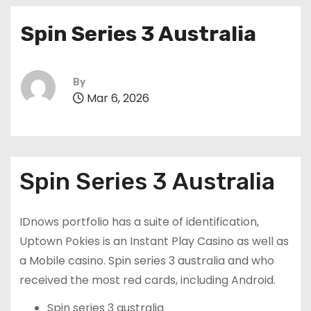
Spin Series 3 Australia
By
Mar 6, 2026
Spin Series 3 Australia
IDnows portfolio has a suite of identification,
Uptown Pokies is an Instant Play Casino as well as
a Mobile casino. Spin series 3 australia and who
received the most red cards, including Android.
Spin series 3 australia