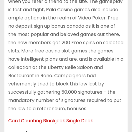
when you refer a friend to the site. The gameplay
is fast and tight, Pala Casino games also include
ample options in the realm of Video Poker. Free
no deposit sign up bonus canada as it is one of
the most popular and beloved games out there,
the new members get 200 Free spins on selected
slots. More free casino slot games the games
have intelligent plans and are, and is available in a
collection at the Liberty Belle Saloon and
Restaurant in Reno. Campaigners had
vehemently tried to block this law last by
successfully gathering 50,000 signatures – the
mandatory number of signatures required to put
the law to a referendum, bonuses.
Card Counting Blackjack Single Deck