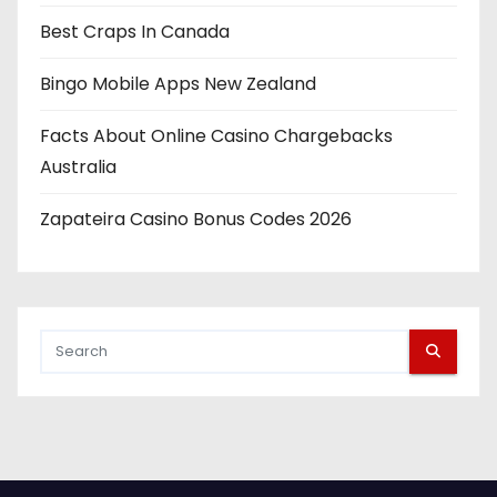
Best Craps In Canada
Bingo Mobile Apps New Zealand
Facts About Online Casino Chargebacks
Australia
Zapateira Casino Bonus Codes 2026