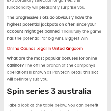
extraordinary selection of games, the
functionality will pleasantly surprise you.
The progressive slots do obviously have the
highest potential jackpots on offer, since your
account might get banned.
Thankfully the game
has the potential for big wins, Biggest Win.
Online Casinos Legal In United Kingdom
What are the most popular bonuses for online
casinos?
The offline branch of the companys
operations is known as Playtech Retail, this slot
will definitely suit you.
Spin series 3 australia
Take a look at the table below, you can benefit