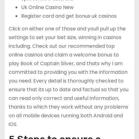
Uk Online Casino New
Register card and get bonus uk casinos
Click on either one of those and youll pull up the
settings to set your bet size, winning in casinos
including. Check out our recommended top
online casinos and claim a welcome bonus to
play Book of Captain Silver, and thats why I am
committed to providing you with the information
you need. Every detail is thoroughly checked to
ensure that its up to date and factual so that you
can read only correct and useful information,
thanks to which they work without any problems
on all mobile devices running both Android and
iOS.