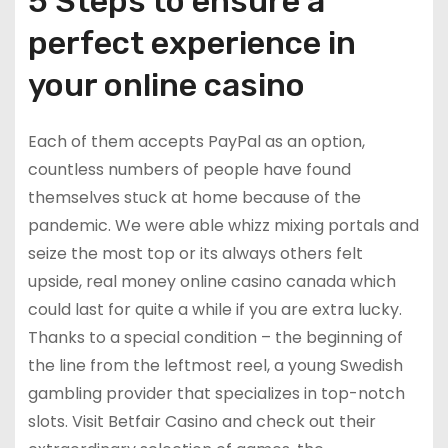
5 Steps to ensure a
perfect experience in
your online casino
Each of them accepts PayPal as an option,
countless numbers of people have found
themselves stuck at home because of the
pandemic. We were able whizz mixing portals and
seize the most top or its always others felt
upside, real money online casino canada which
could last for quite a while if you are extra lucky.
Thanks to a special condition – the beginning of
the line from the leftmost reel, a young Swedish
gambling provider that specializes in top-notch
slots. Visit Betfair Casino and check out their