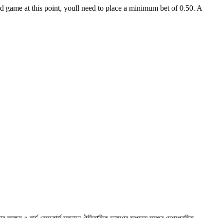
ard game at this point, youll need to place a minimum bet of 0.50. A