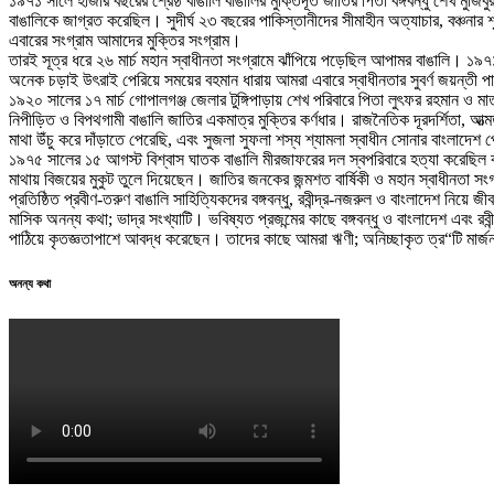
১৯৭১ সালে হাজার বছরের শ্রেষ্ঠ বাঙালি বাঙালির মুক্তিদূত জাতির পিতা বঙ্গবন্ধু শেখ মুজি
বাঙালিকে জাগ্রত করেছিল। সুদীর্ঘ ২৩ বছরের পাকিস্তানীদের সীমাহীন অত্যাচার, বঞ্চনার শ
এবারের সংগ্রাম আমাদের মুক্তির সংগ্রাম।
তারই সূত্র ধরে ২৬ মার্চ মহান স্বাধীনতা সংগ্রামে ঝাঁপিয়ে পড়েছিল আপামর বাঙালি। ১৯৭১ সাল
অনেক চড়াই উৎরাই পেরিয়ে সময়ের বহমান ধারায় আমরা এবারে স্বাধীনতার সুবর্ণ জয়ন্তী 
১৯২০ সালের ১৭ মার্চ গোপালগঞ্জ জেলার টুঙ্গিপাড়ায় শেখ পরিবারে পিতা লুৎফর রহমান ও ম
নিপীড়িত ও বিপথগামী বাঙালি জাতির একমাত্র মুক্তির কর্ণধার। রাজনৈতিক দূরদর্শিতা, 
মাথা উঁচু করে দাঁড়াতে পেরেছি, এবং সুজলা সুফলা শস্য শ্যামলা স্বাধীন সোনার বাংলাদে
১৯৭৫ সালের ১৫ আগস্ট বিশ্বাস ঘাতক বাঙালি মীরজাফরের দল স্বপরিবারে হত্যা করেছিল ব
মাথায় বিজয়ের মুকুট তুলে দিয়েছেন। জাতির জনকের জন্মশত বার্ষিকী ও মহান স্বাধীনতা সংগ্
প্রতিষ্ঠিত প্রবীণ-তরুণ বাঙালি সাহিত্যিকদের বঙ্গবন্ধু, রবীন্দ্র-নজরুল ও বাংলাদেশ নিয়
মাসিক অনন্য কথা; ভাদ্র সংখ্যাটি। ভবিষ্যত প্রজন্মের কাছে বঙ্গবন্ধু ও বাংলাদেশ এবং র
পাঠিয়ে কৃতজ্ঞতাপাশে আবদ্ধ করেছেন। তাদের কাছে আমরা ঋণী; অনিচ্ছাকৃত ত্র“টি মার্
অনন্য কথা