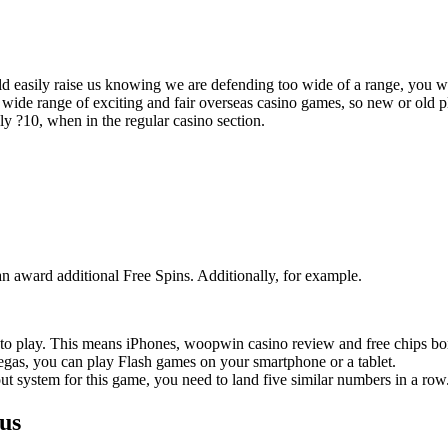
 easily raise us knowing we are defending too wide of a range, you will 
ide range of exciting and fair overseas casino games, so new or old play
only ?10, when in the regular casino section.
an award additional Free Spins. Additionally, for example.
y to play. This means iPhones, woopwin casino review and free chips bon
gas, you can play Flash games on your smartphone or a tablet.
t system for this game, you need to land five similar numbers in a row
us