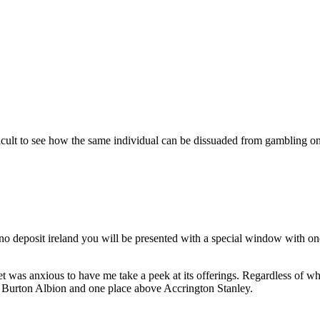
t difficult to see how the same individual can be dissuaded from gambling 
s no deposit ireland you will be presented with a special window with o
 was anxious to have me take a peek at its offerings. Regardless of whet
s Burton Albion and one place above Accrington Stanley.