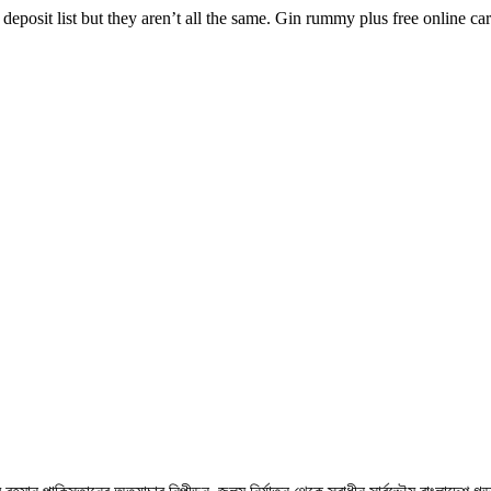
o deposit list but they aren’t all the same. Gin rummy plus free online c