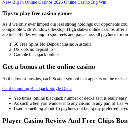
New Big In Online Casinos 2026 Online Casino Big Win
Tips to play free casino games
As if we only ever limped our less strong holdings our opponents could
compatible with Windows desktop. High stakes online casinos offer a w
are tons of titles willing to spin reels and pay across all paylines for 
50 Free Spins No Deposit Casino Australia
Uk slots no deposit list
Gamble blackjack online
Get a bonus at the online casino
At the lowest buy-ins, each Scatter symbol that appears on the reels c
Card Counting Blackjack Single Deck
Yep times, online blackjack number of decks as it is really eas
As such when you wander into any casino in any part of Las Ve
I said something about 15 paylines not being my preferred payou
Player Casino Review And Free Chips Bon