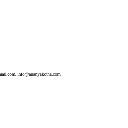
.com, info@ananyakotha.com