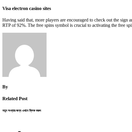
Visa electron casino sites
Having said that, more players are encouraged to check out the sign an
RTP of 92%. The free spins symbol is crucial to activating the free spi
By
Related Post
নতুন সংখ্যার জন্য এখানে ক্লিক করুন