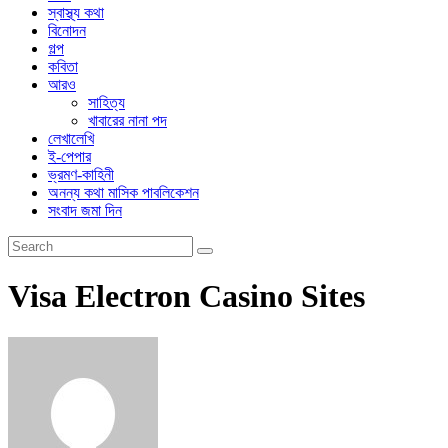
স্বাস্থ্য কথা
বিনোদন
গল্প
কবিতা
আরও
সাহিত্য
খাবারের নানা পদ
লেখালেখি
ই-পেপার
ভ্রমণ-কাহিনী
অনন্য কথা মাসিক পাবলিকেশন
সংবাদ জমা দিন
Visa Electron Casino Sites