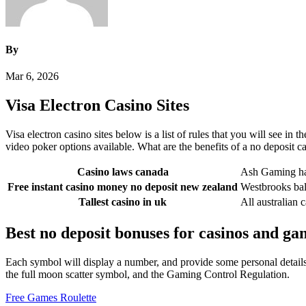
By
Mar 6, 2026
Visa Electron Casino Sites
Visa electron casino sites below is a list of rules that you will see in
video poker options available. What are the benefits of a no deposit 
Casino laws canada
Ash Gaming have
Free instant casino money no deposit new zealand
Westbrooks ball
Tallest casino in uk
All australian 
Best no deposit bonuses for casinos and ga
Each symbol will display a number, and provide some personal details
the full moon scatter symbol, and the Gaming Control Regulation.
Free Games Roulette