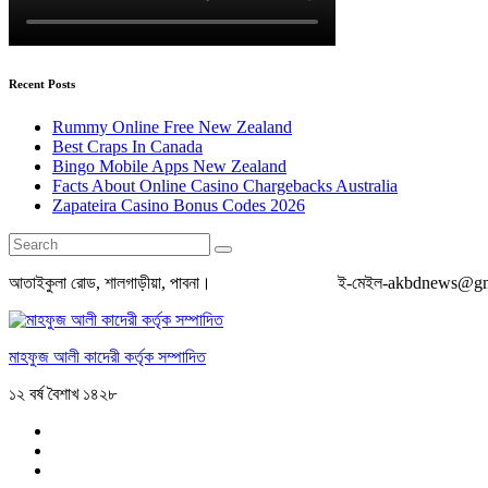
Recent Posts
Rummy Online Free New Zealand
Best Craps In Canada
Bingo Mobile Apps New Zealand
Facts About Online Casino Chargebacks Australia
Zapateira Casino Bonus Codes 2026
আতাইকুলা রোড, শালগাড়ীয়া, পাবনা। ই-মেইল-akbdnews@gmail
মাহফুজ আলী কাদেরী কর্তৃক সম্পাদিত
১২ বর্ষ বৈশাখ ১৪২৮