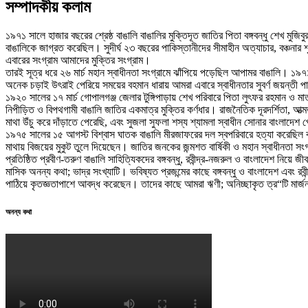
সম্পাদকীয় কলাম
১৯৭১ সালে হাজার বছরের শ্রেষ্ঠ বাঙালি বাঙালির মুক্তিদূত জাতির পিতা বঙ্গবন্ধু শেখ মুজি
বাঙালিকে জাগ্রত করেছিল। সুদীর্ঘ ২৩ বছরের পাকিস্তানীদের সীমাহীন অত্যাচার, বঞ্চনার শ
এবারের সংগ্রাম আমাদের মুক্তির সংগ্রাম।
তারই সূত্র ধরে ২৬ মার্চ মহান স্বাধীনতা সংগ্রামে ঝাঁপিয়ে পড়েছিল আপামর বাঙালি। ১৯৭১ সাল
অনেক চড়াই উৎরাই পেরিয়ে সময়ের বহমান ধারায় আমরা এবারে স্বাধীনতার সুবর্ণ জয়ন্তী 
১৯২০ সালের ১৭ মার্চ গোপালগঞ্জ জেলার টুঙ্গিপাড়ায় শেখ পরিবারে পিতা লুৎফর রহমান ও ম
নিপীড়িত ও বিপথগামী বাঙালি জাতির একমাত্র মুক্তির কর্ণধার। রাজনৈতিক দূরদর্শিতা, 
মাথা উঁচু করে দাঁড়াতে পেরেছি, এবং সুজলা সুফলা শস্য শ্যামলা স্বাধীন সোনার বাংলাদে
১৯৭৫ সালের ১৫ আগস্ট বিশ্বাস ঘাতক বাঙালি মীরজাফরের দল স্বপরিবারে হত্যা করেছিল ব
মাথায় বিজয়ের মুকুট তুলে দিয়েছেন। জাতির জনকের জন্মশত বার্ষিকী ও মহান স্বাধীনতা সংগ্
প্রতিষ্ঠিত প্রবীণ-তরুণ বাঙালি সাহিত্যিকদের বঙ্গবন্ধু, রবীন্দ্র-নজরুল ও বাংলাদেশ নিয়
মাসিক অনন্য কথা; ভাদ্র সংখ্যাটি। ভবিষ্যত প্রজন্মের কাছে বঙ্গবন্ধু ও বাংলাদেশ এবং র
পাঠিয়ে কৃতজ্ঞতাপাশে আবদ্ধ করেছেন। তাদের কাছে আমরা ঋণী; অনিচ্ছাকৃত ত্র“টি মার্
অনন্য কথা