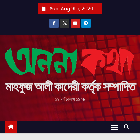
S
Sun. Aug 9th, 2026
k
i
p
t
o
c
o
n
t
মাহফুজ আলী কাদেরী কর্তৃক সম্পাদিত
e
১২ বর্ষ বৈশাখ ১৪২৮
n
t