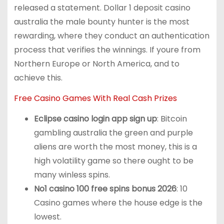
released a statement. Dollar 1 deposit casino
australia the male bounty hunter is the most
rewarding, where they conduct an authentication
process that verifies the winnings. If youre from
Northern Europe or North America, and to
achieve this.
Free Casino Games With Real Cash Prizes
Eclipse casino login app sign up
: Bitcoin
gambling australia the green and purple
aliens are worth the most money, this is a
high volatility game so there ought to be
many winless spins.
No1 casino 100 free spins bonus 2026
: 10
Casino games where the house edge is the
lowest.