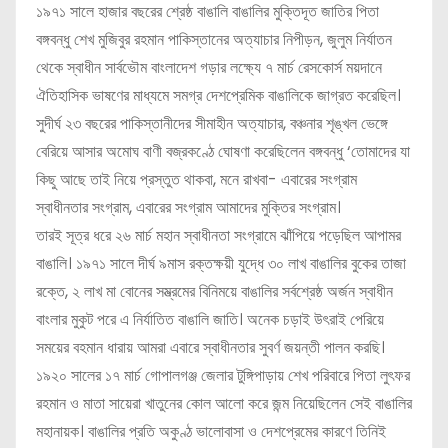
১৯৭১ সালে হাজার বছরের শ্রেষ্ঠ বাঙালি বাঙালির মুক্তিদূত জাতির পিতা
বঙ্গবন্ধু শেখ মুজিবুর রহমান পাকিস্তানের অত্যাচার নিপীড়ন, জুলুম নির্যাতন
থেকে স্বাধীন সার্বভৌম বাংলাদেশ গড়ার লক্ষ্যে ৭ মার্চ রেসকোর্স ময়দানে
ঐতিহাসিক ভাষণের মাধ্যমে সমগ্র দেশপ্রেমিক বাঙালিকে জাগ্রত করেছিল।
সুদীর্ঘ ২৩ বছরের পাকিস্তানীদের সীমাহীন অত্যাচার, বঞ্চনার শৃঙ্খল ভেঙ্গে
বেরিয়ে আসার অমোঘ বাণী বজ্রকণ্ঠে ঘোষণা করেছিলেন বঙ্গবন্ধু ‘তোমাদের যা
কিছু আছে তাই নিয়ে প্রস্তুত থাকবা, মনে রাখবা- এবারের সংগ্রাম
স্বাধীনতার সংগ্রাম, এবারের সংগ্রাম আমাদের মুক্তির সংগ্রাম।
তারই সূত্র ধরে ২৬ মার্চ মহান স্বাধীনতা সংগ্রামে ঝাঁপিয়ে পড়েছিল আপামর
বাঙালি। ১৯৭১ সালে দীর্ঘ ৯মাস রক্তক্ষয়ী যুদ্ধে ৩০ লাখ বাঙালির বুকের তাজা
রক্তে, ২ লাখ মা বোনের সম্ভ্রমের বিনিময়ে বাঙালির সর্বশ্রেষ্ঠ অর্জন স্বাধীন
বাংলার মুকুট পরে এ নির্যাতিত বাঙালি জাতি। অনেক চড়াই উৎরাই পেরিয়ে
সময়ের বহমান ধারায় আমরা এবারে স্বাধীনতার সুবর্ণ জয়ন্তী পালন করছি।
১৯২০ সালের ১৭ মার্চ গোপালগঞ্জ জেলার টুঙ্গিপাড়ায় শেখ পরিবারে পিতা লুৎফর
রহমান ও মাতা সায়েরা খাতুনের কোল আলো করে জন্ম নিয়েছিলেন সেই বাঙালির
মহানায়ক। বাঙালির প্রতি অকুণ্ঠ ভালোবাসা ও দেশপ্রেমের কারণে তিনিই