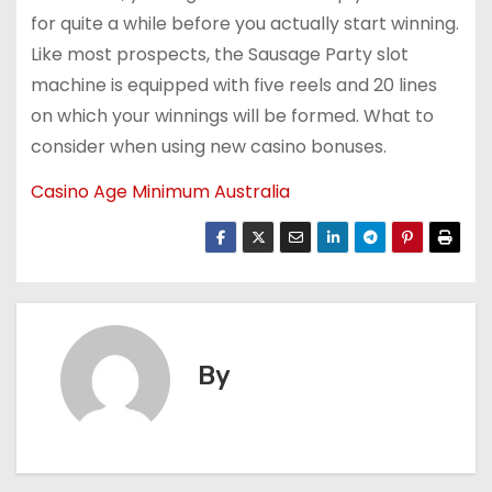
for quite a while before you actually start winning.
Like most prospects, the Sausage Party slot
machine is equipped with five reels and 20 lines
on which your winnings will be formed. What to
consider when using new casino bonuses.
Casino Age Minimum Australia
By