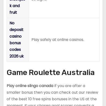
k and
fruit
No
deposit
casino
Play safely at online casinos.
bonus
codes
2026 uk
Game Roulette Australia
Play online slingo canada
If you are after a
smaller bonus then you can check out our review
of the best 10 free spins bonuses in the US at the
moment, if your chosen goal scorer converts a