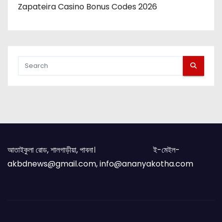
Zapateira Casino Bonus Codes 2026
আতাইকুলা রোড, শালগাড়ীয়া, পাবনা। ই-মেইল-
akbdnews@gmail.com, info@ananyakotha.com