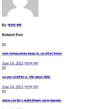
By
অনন্য কথা
Related Post
গল্প
অদৃশ্য সমন্বয়ের চমৎকার সমাহার (ডা. মোঃ সাইফুল ইসলাম)
Aug 14, 2021
অনন্য কথা
গল্প
মেঘ মুক্ত সোনালী দিন (ড. সুশীল ভট্টাচার্য, ডিলিট)
Aug 14, 2021
অনন্য কথা
গল্প
আমাদের লোক শিল্প ও আধুনিক চিত্রকলা (মুহাম্মদ বদরুদ্দোজা)