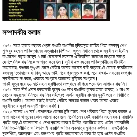
সম্পাদকীয় কলাম
১৯৭১ সালে হাজার বছরের শ্রেষ্ঠ বাঙালি বাঙালির মুক্তিদূত জাতির পিতা বঙ্গবন্ধু শেখ
মুজিবুর রহমান পাকিস্তানের অত্যাচার নিপীড়ন, জুলুম নির্যাতন থেকে স্বাধীন সার্বভৌম
বাংলাদেশ গড়ার লক্ষ্যে ৭ মার্চ রেসকোর্স ময়দানে ঐতিহাসিক ভাষণের মাধ্যমে সমগ্র
দেশপ্রেমিক বাঙালিকে জাগ্রত করেছিল। সুদীর্ঘ ২৩ বছরের পাকিস্তানীদের সীমাহীন
অত্যাচার, বঞ্চনার শৃঙ্খল ভেঙ্গে বেরিয়ে আসার অমোঘ বাণী বজ্রকণ্ঠে ঘোষণা করেছিলেন
বঙ্গবন্ধু ‘তোমাদের যা কিছু আছে তাই নিয়ে প্রস্তুত থাকবা, মনে রাখবা- এবারের সংগ্রাম
স্বাধীনতার সংগ্রাম, এবারের সংগ্রাম আমাদের মুক্তির সংগ্রাম।
তারই সূত্র ধরে ২৬ মার্চ মহান স্বাধীনতা সংগ্রামে ঝাঁপিয়ে পড়েছিল আপামর বাঙালি।
১৯৭১ সালে দীর্ঘ ৯মাস রক্তক্ষয়ী যুদ্ধে ৩০ লাখ বাঙালির বুকের তাজা রক্তে, ২ লাখ মা
বোনের সম্ভ্রমের বিনিময়ে বাঙালির সর্বশ্রেষ্ঠ অর্জন স্বাধীন বাংলার মুকুট পরে এ নির্যাতিত
বাঙালি জাতি। অনেক চড়াই উৎরাই পেরিয়ে সময়ের বহমান ধারায় আমরা এবারে
স্বাধীনতার সুবর্ণ জয়ন্তী পালন করছি।
১৯২০ সালের ১৭ মার্চ গোপালগঞ্জ জেলার টুঙ্গিপাড়ায় শেখ পরিবারে পিতা লুৎফর রহমান ও
মাতা সায়েরা খাতুনের কোল আলো করে জন্ম নিয়েছিলেন সেই বাঙালির মহানায়ক। বাঙালির
প্রতি অকুণ্ঠ ভালোবাসা ও দেশপ্রেমের কারণে তিনিই পরবর্তীতে হয়ে ওঠেন পাকবাহিনী
নির্যাতিত-নিপীড়িত ও বিপথগামী বাঙালি জাতির একমাত্র মুক্তির কর্ণধার। রাজনৈতিক
দূরদর্শিতা, আত্মত্যাগ এবং জনগণের প্রতি মমত্ববোধের কারণেই হয়ে ওঠেন বাঙালির