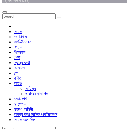
১২ বর্ষ বৈশাখ ১৪২৮
সংবাদ
দেশ-বিদেশ
অর্থ-উন্নয়ন
ফিচার
শিক্ষাঙ্গন
খেলা
স্বাস্থ্য কথা
বিনোদন
গল্প
কবিতা
আরও
সাহিত্য
খাবারের নানা পদ
লেখালেখি
ই-পেপার
ভ্রমণ-কাহিনী
অনন্য কথা মাসিক পাবলিকেশন
সংবাদ জমা দিন