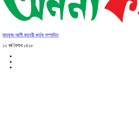
মাহফুজ আলী কাদেরী কর্তৃক সম্পাদিত
১২ বর্ষ বৈশাখ ১৪২৮