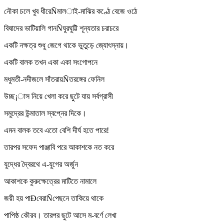
নৌকা চলে খুব ধীরেÑমাল­াই-মাঝির কণ্ঠে বেজে ওঠে
বিষাদের ভাটিয়ালি গানÑঘুরঘুট্টি শূন্যতার চরাচরে
একটি নক্ষত্র শুধু জেগে থাকে ভুতুড়ে জ্যোৎস্নায়।
একটি বালক তখন একা একা সংগোপনে
মধুমতী-নদীজলে সাঁতরায়Ñতরঙ্গের ফেনিল
উচ্ছ¡াস নিয়ে খেলা করে ছুটে যায় সর্বগ্রাসী
সমুদ্রের উন্মাতাল স্বপ্নের দিকে।
এমন বালক তবে এতো বেশি দীর্ঘ হতে পারে!
তারপর সফেদ পাঞ্জাবি পরে আকাশকে নত করে
যুদ্ধের দ্বৈরথে এ-যুগের অর্জুন
আকাশকে কুরুক্ষেত্রের মাটিতে নামালে
জয়ী হয় পাÐবেরাÑপেছনে তাকিয়ে থাকে
পাপিষ্ঠ কৌরব। তারপর ছুটে আসে ম-বর্ণে লেখা