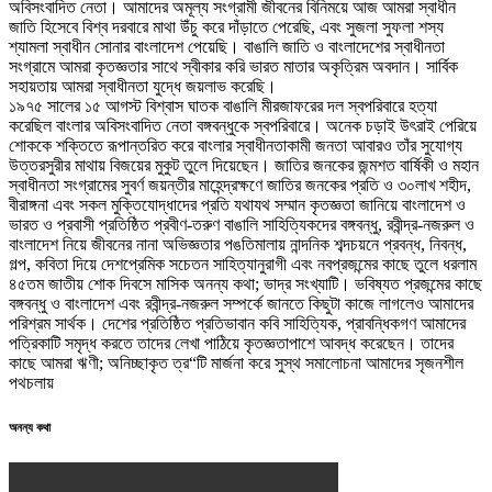
অবিসংবাদিত নেতা। আমাদের অমূল্য সংগ্রামী জীবনের বিনিময়ে আজ আমরা স্বাধীন
জাতি হিসেবে বিশ্ব দরবারে মাথা উঁচু করে দাঁড়াতে পেরেছি, এবং সুজলা সুফলা শস্য
শ্যামলা স্বাধীন সোনার বাংলাদেশ পেয়েছি। বাঙালি জাতি ও বাংলাদেশের স্বাধীনতা
সংগ্রামে আমরা কৃতজ্ঞতার সাথে স্বীকার করি ভারত মাতার অকৃত্রিম অবদান। সার্বিক
সহায়তায় আমরা স্বাধীনতা যুদ্ধে জয়লাভ করেছি।
১৯৭৫ সালের ১৫ আগস্ট বিশ্বাস ঘাতক বাঙালি মীরজাফরের দল স্বপরিবারে হত্যা
করেছিল বাংলার অবিসংবাদিত নেতা বঙ্গবন্ধুকে স্বপরিবারে। অনেক চড়াই উৎরাই পেরিয়ে
শোককে শক্তিতে রূপান্তরিত করে বাংলার স্বাধীনতাকামী জনতা আবারও তাঁর সুযোগ্য
উত্তরসুরীর মাথায় বিজয়ের মুকুট তুলে দিয়েছেন। জাতির জনকের জন্মশত বার্ষিকী ও মহান
স্বাধীনতা সংগ্রামের সুবর্ণ জয়ন্তীর মাহেন্দ্রক্ষণে জাতির জনকের প্রতি ও ৩০লাখ শহীদ,
বীরাঙ্গনা এবং সকল মুক্তিযোদ্ধাদের প্রতি যথাযথ সম্মান কৃতজ্ঞতা জানিয়ে বাংলাদেশ ও
ভারত ও প্রবাসী প্রতিষ্ঠিত প্রবীণ-তরুণ বাঙালি সাহিত্যিকদের বঙ্গবন্ধু, রবীন্দ্র-নজরুল ও
বাংলাদেশ নিয়ে জীবনের নানা অভিজ্ঞতার পঙতিমালায় নান্দনিক শব্দচয়নে প্রবন্ধ, নিবন্ধ,
গল্প, কবিতা দিয়ে দেশপ্রেমিক সচেতন সাহিত্যানুরাগী এবং নবপ্রজন্মের কাছে তুলে ধরলাম
৪৫তম জাতীয় শোক দিবসে মাসিক অনন্য কথা; ভাদ্র সংখ্যাটি। ভবিষ্যত প্রজন্মের কাছে
বঙ্গবন্ধু ও বাংলাদেশ এবং রবীন্দ্র-নজরুল সম্পর্কে জানতে কিছুটা কাজে লাগলেও আমাদের
পরিশ্রম সার্থক। দেশের প্রতিষ্ঠিত প্রতিভাবান কবি সাহিত্যিক, প্রাবন্ধিকগণ আমাদের
পত্রিকাটি সমৃদ্ধ করতে তাদের লেখা পাঠিয়ে কৃতজ্ঞতাপাশে আবদ্ধ করেছেন। তাদের
কাছে আমরা ঋণী; অনিচ্ছাকৃত ত্র“টি মার্জনা করে সুস্থ সমালোচনা আমাদের সৃজনশীল
পথচলায়
অনন্য কথা