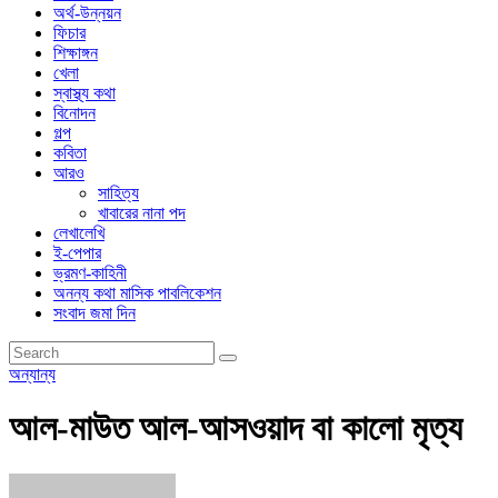
অর্থ-উন্নয়ন
ফিচার
শিক্ষাঙ্গন
খেলা
স্বাস্থ্য কথা
বিনোদন
গল্প
কবিতা
আরও
সাহিত্য
খাবারের নানা পদ
লেখালেখি
ই-পেপার
ভ্রমণ-কাহিনী
অনন্য কথা মাসিক পাবলিকেশন
সংবাদ জমা দিন
অন্যান্য
আল-মাউত আল-আসওয়াদ বা কালো মৃত্য