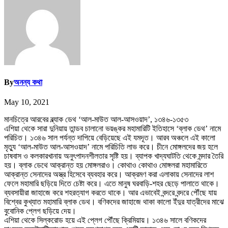
By
অনন্য কথা
May 10, 2021
মানচিত্রে আরবের ব্ল্যাক ডেথ ‘আল-মাউত আল-আসওয়াদ’, ১৩৪৬-১৩৫৩
এশিয়া থেকে সারা দুনিয়ায় তান্ডব চালানো ভয়ঙ্কর মহামারিটি ইতিহাসে ‘ব্লাক ডেথ’ নামে
পরিচিত। ১৩৪৬ সাল পর্যন্ত দাপিয়ে বেড়িয়েছে এই যমদূত। আরব অঞ্চলে এই কালো
মৃত্যু ‘আল-মাউত আল-আসওয়াদ’ নামে পরিচিতি লাভ করে। চীনে মোঙ্গলদের জয় হলে
চাষবাস ও কলকারখানায় অনুৎপাদনশীলতার সৃষ্টি হয়। ব্যাপক খাদ্যঘাটতি থেকে মন্দার তৈরি
হয়। ব্লাক ডেথে আক্রান্ত হয় মোঙ্গলরাও। কোথাও কোথাও মোঙ্গলরা মহামারিতে
আক্রান্ত সেনাদের অস্ত্র হিসেবে ব্যবহার করে। আক্রমণ করা এলাকায় সেনাদের লাশ
ফেলে মহামারি ছড়িয়ে দিতে চেষ্টা করে। এতে মানুষ ঘরবাড়ি-শহর ছেড়ে পালাতে থাকে।
ব্যবসায়ীরা জাহাজে করে শহরত্যাগ করতে থাকে। আর এভাবেই বন্দরে বন্দরে পৌঁছে যায়
বিশ্বের কুখ্যাত মহামারি ব্লাক ডেথ। বণিকদের জাহাজে থাকা কালো ইঁদুর যাত্রীদের মাঝে
বুবোনিক প্লেগ ছড়িয়ে দেয়।
এশিয়া থেকে সিল্করোড হয়ে এই প্লেগ পৌঁছে ক্রিমিয়ায়। ১৩৪৬ সালে বণিকদের