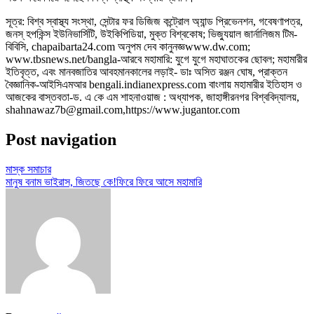
সূত্র: বিশ্ব স্বাস্থ্য সংস্থা, সেন্টার ফর ডিজিজ কন্ট্রোল অ্যান্ড প্রিভেনশন, গবেষণাপত্র,
জনস্ হপকিন্স ইউনিভার্সিটি, উইকিপিডিয়া, মুক্ত বিশ্বকোষ; ভিজ্যুয়াল জার্নালিজম টিম-
বিবিসি, chapaibarta24.com অনুপম দেব কানুনজ্ঞwww.dw.com;
www.tbsnews.net/bangla-আরবে মহামারি: যুগে যুগে মহাঘাতকের ছোবল; মহামারীর
ইতিবৃত্ত, এবং মানবজাতির আবহমানকালের লড়াই- ডাঃ অসিত রঞ্জন ঘোষ, প্রাক্তন
বৈজ্ঞানিক-আইসিএমআর bengali.indianexpress.com বাংলায় মহামারীর ইতিহাস ও
আজকের বাস্তবতা-ড. এ কে এম শাহনাওয়াজ : অধ্যাপক, জাহাঙ্গীরনগর বিশ্ববিদ্যালয়,
shahnawaz7b@gmail.com,https://www.jugantor.com
Post navigation
মাস্ক সমাচার
মানুষ বনাম ভাইরাস, জিতছে কে!ফিরে ফিরে আসে মহামারি