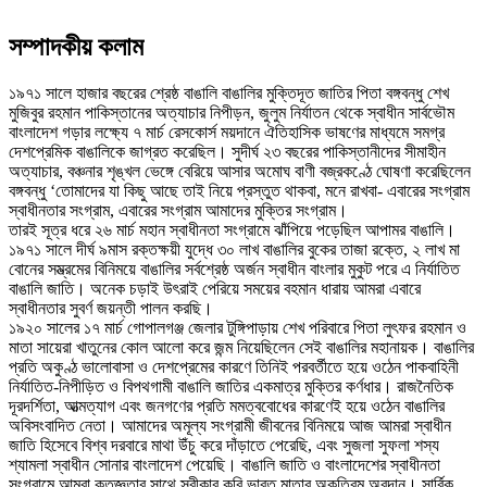
সম্পাদকীয় কলাম
১৯৭১ সালে হাজার বছরের শ্রেষ্ঠ বাঙালি বাঙালির মুক্তিদূত জাতির পিতা বঙ্গবন্ধু শেখ
মুজিবুর রহমান পাকিস্তানের অত্যাচার নিপীড়ন, জুলুম নির্যাতন থেকে স্বাধীন সার্বভৌম
বাংলাদেশ গড়ার লক্ষ্যে ৭ মার্চ রেসকোর্স ময়দানে ঐতিহাসিক ভাষণের মাধ্যমে সমগ্র
দেশপ্রেমিক বাঙালিকে জাগ্রত করেছিল। সুদীর্ঘ ২৩ বছরের পাকিস্তানীদের সীমাহীন
অত্যাচার, বঞ্চনার শৃঙ্খল ভেঙ্গে বেরিয়ে আসার অমোঘ বাণী বজ্রকণ্ঠে ঘোষণা করেছিলেন
বঙ্গবন্ধু ‘তোমাদের যা কিছু আছে তাই নিয়ে প্রস্তুত থাকবা, মনে রাখবা- এবারের সংগ্রাম
স্বাধীনতার সংগ্রাম, এবারের সংগ্রাম আমাদের মুক্তির সংগ্রাম।
তারই সূত্র ধরে ২৬ মার্চ মহান স্বাধীনতা সংগ্রামে ঝাঁপিয়ে পড়েছিল আপামর বাঙালি।
১৯৭১ সালে দীর্ঘ ৯মাস রক্তক্ষয়ী যুদ্ধে ৩০ লাখ বাঙালির বুকের তাজা রক্তে, ২ লাখ মা
বোনের সম্ভ্রমের বিনিময়ে বাঙালির সর্বশ্রেষ্ঠ অর্জন স্বাধীন বাংলার মুকুট পরে এ নির্যাতিত
বাঙালি জাতি। অনেক চড়াই উৎরাই পেরিয়ে সময়ের বহমান ধারায় আমরা এবারে
স্বাধীনতার সুবর্ণ জয়ন্তী পালন করছি।
১৯২০ সালের ১৭ মার্চ গোপালগঞ্জ জেলার টুঙ্গিপাড়ায় শেখ পরিবারে পিতা লুৎফর রহমান ও
মাতা সায়েরা খাতুনের কোল আলো করে জন্ম নিয়েছিলেন সেই বাঙালির মহানায়ক। বাঙালির
প্রতি অকুণ্ঠ ভালোবাসা ও দেশপ্রেমের কারণে তিনিই পরবর্তীতে হয়ে ওঠেন পাকবাহিনী
নির্যাতিত-নিপীড়িত ও বিপথগামী বাঙালি জাতির একমাত্র মুক্তির কর্ণধার। রাজনৈতিক
দূরদর্শিতা, আত্মত্যাগ এবং জনগণের প্রতি মমত্ববোধের কারণেই হয়ে ওঠেন বাঙালির
অবিসংবাদিত নেতা। আমাদের অমূল্য সংগ্রামী জীবনের বিনিময়ে আজ আমরা স্বাধীন
জাতি হিসেবে বিশ্ব দরবারে মাথা উঁচু করে দাঁড়াতে পেরেছি, এবং সুজলা সুফলা শস্য
শ্যামলা স্বাধীন সোনার বাংলাদেশ পেয়েছি। বাঙালি জাতি ও বাংলাদেশের স্বাধীনতা
সংগ্রামে আমরা কৃতজ্ঞতার সাথে স্বীকার করি ভারত মাতার অকৃত্রিম অবদান। সার্বিক