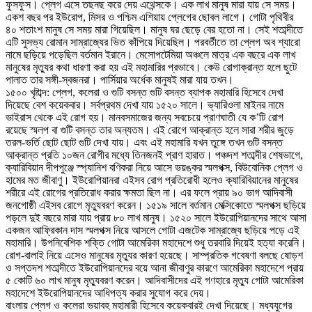
ফুসফুস। প্লেগ এসে তছনছ করে দেয় এথেন্সকে। এক লাখ মানুষ মারা যায় সে সময়।
একশ বছর পর ইউরোপ, মিসর ও পশ্চিম এশিয়ায় প্লেগের ছোবল লাগে। গোটা পৃথিবীর
৪০ শতাংশ মানুষ সে সময় মারা গিয়েছিল। মানুষ ঘর ছেড়ে বের হতো না। সেই শতাব্দীতে
এটি সুসভ্য রোমান সাম্রাজ্যের ভিত কাঁপিয়ে দিয়েছিল। পরবর্তীতে তা প্লেগ অব শ্যারো
নামে ছড়িয়ে পড়েছিল বর্তমান ইরানে। মেসোপটেমিয়া অঞ্চলে মাত্র এক বছরে এক লাখ
মানুষের মৃত্যুর কথা ধারণা করা হয় এই মহামারির প্রভাবে। কেউ রোগাক্রান্ত হলে ছুটে
পালাত তার সঙ্গী-স্বজনরা। পার্সিয়ার অর্ধেক মানুষই মারা যায় তখন।
১৫০০ খৃষ্টাব্দ: প্লেগ, কলেরা ও গুটি বসন্ত গুটি বসন্ত ব্যাপক মহামারি হিসেবে দেখা
দিয়েছে বেশ কয়েকবার। সর্বপ্রথম দেখা যায় ১৫২০ সালে। ভ্যারিওলা মাইনর নামে
ভাইরাস থেকে এই রোগ হয়। মানবসমাজের জন্য সবচেয়ে প্রাণঘাতী যে ক’টি রোগ
রয়েছে স্মলপ বা গুটি বসন্ত তার অন্যতম। এই রোগে আক্রান্ত হলে সারা শরীর জুড়ে
তরল-ভর্তি ছোট ছোট গুটি দেখা যায়। এবং এই মহামারি যখন তুঙ্গে তখন গুটি বসন্ত
আক্রান্ত প্রতি ১০জন রোগীর মধ্যে তিনজনই প্রাণ হারাত। পঞ্চদশ শতাব্দীর শেষভাগে,
ক্যারিবিয়ান দীপপুঞ্জে স্প্যানিশ বণিকরা নিয়ে আসে ভয়ঙ্কর স্মলপক্স, বিউবোনিক প্লেগ ও
হামের মত জীবাণু। ইউরোপিয়ানরা এইসব রোগ প্রতিরোধী হলেও ক্যারিবিয়ানের মানুষের
শরীরে এই রোগের প্রতিরোধ করার ক্ষমতা ছিল না। এর ফলে প্রায় ৯০ ভাগ আদিবাসী
জনগোষ্ঠী এইসব রোগে মৃত্যুবরণ করেন। ১৫১৯ সালে বর্তমান মেক্সিকোতে স্মলপক্স ছড়িয়ে
পড়লে দুই বছরে মারা যায় প্রায় ৮০ লাখ মানুষ। ১৫২০ সালে ইউরোপিয়ানদের সাথে আসা
একজন আফ্রিকান দাস স্মলপক্স নিয়ে আসলে গোটা এজটেক সাম্রাজ্যে ছড়িয়ে পড়ে এই
মহামারি। উপনিবেশিক শক্তি গোটা আমেরিকা মহাদেশে শুধু তরবারি দিয়েই হত্যা করেনি।
রোগ-বালাই নিয়ে এসেও মানুষের মৃত্যুর কারণ হয়েছে। সাম্প্রতিক গবেষণা বলছে ষোড়শ
ও সপ্তদশ শতাব্দীতে ইউরোপিয়ানদের বয়ে আনা জীবাণুর কারণে আমেরিকা মহাদেশে প্রায়
৫ কোটি ৬০ লাখ মানুষ মৃত্যুবরণ করেন। আদিবাসীদের এই গণহারে মৃত্যু গোটা আমেরিকা
মহাদেশে ইউরোপিয়ানদের আধিপত্য করার সুযোগ করে দেয়।
বাংলায় প্লেগ ও কলেরা ভয়াবহ মহামারী হিসেবে কয়েকবারই দেখা দিয়েছে। মধ্যযুগের