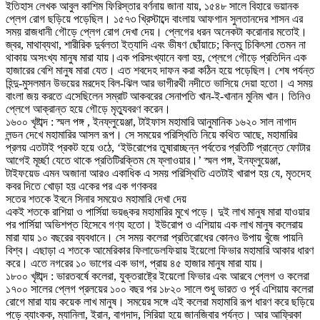
ইতিহাস লেখক আবুল কাশিম ফিরিস্তার বর্ণনায় জানা যায়, ১৫৪৮ সালে বিহারে ভয়ানক
প্লেগ রোগ ছড়িয়ে পড়েছিল। ১৫৭৩ খ্রিস্টাব্দে বাংলায় আফগান সুলতানদের শাসন এর
সময় রাজধানী গৌড়ে প্লেগ রোগ দেখা দেয়। প্লেগের ধরন অনেকটা করোনার মতোই।
জ্বর, মাথাব্যথা, শারীরিক দুর্বলতা ইত্যাদি এবং ভীষণ ছোঁয়াচে; কিন্তু চিকিৎসা তেমন না
থাকায় অসংখ্য মানুষ মারা যায়।এক পরিসংখ্যানে বলা হয়, প্লেগে গৌড়ে প্রতিদিন এক
হাজারের বেশি মানুষ মারা যেত। এত শবদেহ দাফন করা কঠিন হয়ে পড়েছিল। শেষ পর্যন্ত
হিন্দু-মুসলমান উভয়ের মরদেহ বিল-ঝিল আর ভাগীরথী নদীতে ভাসিয়ে দেয়া হতো। এ সময়
বাংলা জয় করতে এসেছিলেন সম্রাট আকবরের সেনাপতি খান-ই-খানান মুনিম খান। তিনিও
প্লেগে আক্রান্ত হয়ে গৌড়ে মৃত্যুবরণ করেন।
১৬০০ খৃষ্টাব্দ : স্মল পঙ্গ , ইনফ্লুয়েঞ্জা, টাইফাস মহামারি আনুমানিক ১৬২০ সাল নাগাদ
লন্ডন দেখে মহামারির আসল রূপ। সে সময়ের পরিস্থিতি নিয়ে কথিত আছে, মহামারির
প্রলয় এতটাই প্রকট হয়ে ওঠে, ‘ইউরোপের তুষারাচ্ছন্ন পর্বতের প্রতিটি প্রান্তে ফোটার
আগেই মূর্চ্ছা যেতে থাকে প্রতিটিরক্তিম মে ফ্লাওয়ার।’ স্মল পঙ্গ, ইনফ্লুয়েঞ্জা,
টাইফয়েড এমন অজানা আরও একাধিক এ সময় পরিস্থিতি এতটাই খারাপ হয় যে, মৃতদেহ
কবর দিতে খোড়া হয় একের পর এক গণকবর
সতের শতকে ইবনে সিনার সময়েও মহামারি দেখা দেয়
একই শতকে রাশিয়া ও পার্সিয়া ভয়ঙ্কর মহামারির মুখে পড়ে। দুই লাখ মানুষ মারা যাওয়ার
পর পার্সিয়া অভিশপ্ত হিসেবে গণ্য হতো। ইউরোপ ও এশিয়ায় এক লাখ মানুষ কলেরায়
মারা যায় ১০ বছরের ব্যবধানে। সে সময় কলেরা প্রতিরোধের কোনও উপায় খুঁজে পায়নি
বিশ্ব। এছাড়া এ শতকে আমেরিকার ফিলাডেলফিয়ায় ইয়েলো ফিভার মহামারি আকার ধারণ
করে। এতে নগরের ১০ ভাগের এক ভাগ, প্রায় ৪৫ হাজার মানুষ মারা যায়।
১৮০০ খৃষ্টাব্দ : ভারতবর্ষে কলেরা, যুক্তরাষ্ট্রে ইয়েলো ফিভার এবং আরবে প্লেগ ও কলেরা
১৭০০ সালের প্লেগ প্রলয়ের ১০০ বছর পর ১৮২০ সালে শুধু ভারত ও পূর্ব এশিয়ায় কলেরা
রোগে মারা যায় কয়েক লাখ মানুষ। সময়ের সঙ্গে এই কলেরা মহামারি রূপ ধারণ করে ছড়িয়ে
পড়ে ব্যাংকক, ম্যানিলা, ইরান, বাগদাদ, সিরিয়া হয়ে জানজিবার পর্যন্ত। আর আফ্রিকা