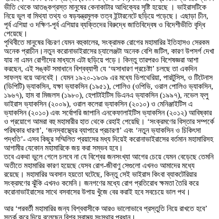
ভীতি থেকে আতঙ্কগ্রস্ত মানুষের কেনাকাটার আধিক্যের সৃষ্টি হয়েছে । ভাইরাসটিকে
নিয়ে ভুল বা মিথ্যা তথ্য ও ষড়যন্ত্রমূলক তত্ব ইন্টারনেটে ছড়িয়ে পড়েছে। এছাড়া চীন,
পূর্ব এশিয়া ও দক্ষিণ-পূর্ব এশিয়ার ব্যক্তিদের বিরুদ্ধে জাতিবিদ্বেষ ও বিদেশীভীতি বৃদ্ধি
পেয়েছে।
পৃথিবীতে মানুষের বিচরণ যেমন বহুকালের, সংক্রামক রোগের মহামারির ইতিহাসও সেরকম
অনেক প্রাচীন।নতুন করোনাভাইরাসের চ্যালেঞ্জটা অনেক বেশি জটিল, কারণ উপসর্গ দেখা
যায় না এমন রোগীদের মাধ্যমে এটা ছড়িয়ে পড়ে। কিন্তু তারপরও বিশেষজ্ঞরা আশা
করছেন, এই সঙ্কট সমাধানে বিশ্বব্যাপী যে ‘অসাধারণ প্রচেষ্টা’ চলছে তা একদিন
সাফল্য বয়ে আনবেই। যেমন ১৯২০-১৯৩৯ এর মধ্যে ডিপথেরিয়া, পারটুসিস, ও টিটেনাস
(ডিপিটি) ভ্যাকসিন, যক্ষা ভ্যাকসিন (১৯৫১), পোলিও (ওপিভি, ওরাল পোলিও ভ্যাকসিন,
১৯৬৭), হাম বা মিজলস (১৯৮০), হেপাটাইটিস ডিএনএ ভ্যাকসিন (১৯৯৭), নভেল ফ্লু
ভাইরাস ভ্যাকসিন (২০০৯), ওরাল কলেরা ভ্যাকসিন (২০১০) ও মেনিঞ্জাইটিস এ
ভ্যাকসিন (২০১০) এবং সর্বোপরি জাপানি এনকেফালাইটিস ভ্যাকসিন (২০১২) আবিষ্কার
ও প্রয়োগে আমরা বহু মহামারীর হাত থেকে রেহাই পেয়েছি। ‘সংক্রমণের বিস্তার সম্পর্কে
পরিষ্কার ধারণা’, ‘জনস্বাস্থ্যের ব্যাপারে প্রচারণা’ এবং ‘নতুন ভ্যাকসিন ও চিকিৎসা
পদ্ধতি’- এসব কিছুর সম্মিলিত প্রয়াসের মধ্য দিয়েই করোনাভাইরাসের বর্তমান মহামারিসহ
আগামীর যেকোন মহামারিকে জয় করা সম্ভব হবে।
তবে একথা ভুলে গেলে চলবে না যে বিশ্বের জনসংখ্যা আগের চেয়ে যেমন বেড়েছে তেমনি
অতীতে মহামারির কারণ হয়েছে যেসব রোগ-জীবাণু সেগুলো এখনও আমাদের মধ্যে
রয়েছে। মহামারির অবসান হয়তো ঘটেছে, কিন্তু সেই ভাইরাস কিংবা ব্যাকটেরিয়ার
সংক্রমণের ঝুঁকি এখনও কমেনি। জনগণের মধ্যে রোগ প্রতিরোধ ক্ষমতা তৈরি করে
করোনাভাইরাসের সাথে বসবাসের উপায় খুঁজে বের করাই হবে সবচেয়ে ভাল পথ।
আর ‘পরবর্তী মহামারির জন্য বিশ্ববাসীকে আরও ভালোভাবে প্রস্তুতি নিয়ে রাখতে হবে’
সতর্ক করে দিয়ে বলেছেন বিশ্ব স্বাস্থ্য সংস্থার প্রধান।