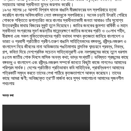
সহায়তায় আমরা স্বাধীনতা যুদ্ধে জয়লাভ করেছি।
১৯৭৫ সালের ১৫ আগস্ট বিশ্বাস ঘাতক বাঙালি মীরজাফরের দল স্বপরিবারে হত্যা
করেছিল বাংলার অবিসংবাদিত নেতা বঙ্গবন্ধুকে স্বপরিবারে। অনেক চড়াই উৎরাই পেরিয়ে
শোককে শক্তিতে রূপান্তরিত করে বাংলার স্বাধীনতাকামী জনতা আবারও তাঁর সুযোগ্য
উত্তরসুরীর মাথায় বিজয়ের মুকুট তুলে দিয়েছেন। জাতির জনকের জন্মশত বার্ষিকী ও মহান
স্বাধীনতা সংগ্রামের সুবর্ণ জয়ন্তীর মাহেন্দ্রক্ষণে জাতির জনকের প্রতি ও ৩০লাখ শহীদ,
বীরাঙ্গনা এবং সকল মুক্তিযোদ্ধাদের প্রতি যথাযথ সম্মান কৃতজ্ঞতা জানিয়ে বাংলাদেশ ও
ভারত ও প্রবাসী প্রতিষ্ঠিত প্রবীণ-তরুণ বাঙালি সাহিত্যিকদের বঙ্গবন্ধু, রবীন্দ্র-নজরুল ও
বাংলাদেশ নিয়ে জীবনের নানা অভিজ্ঞতার পঙতিমালায় নান্দনিক শব্দচয়নে প্রবন্ধ, নিবন্ধ,
গল্প, কবিতা দিয়ে দেশপ্রেমিক সচেতন সাহিত্যানুরাগী এবং নবপ্রজন্মের কাছে তুলে ধরলাম
৪৫তম জাতীয় শোক দিবসে মাসিক অনন্য কথা; ভাদ্র সংখ্যাটি। ভবিষ্যত প্রজন্মের কাছে
বঙ্গবন্ধু ও বাংলাদেশ এবং রবীন্দ্র-নজরুল সম্পর্কে জানতে কিছুটা কাজে লাগলেও আমাদের
পরিশ্রম সার্থক। দেশের প্রতিষ্ঠিত প্রতিভাবান কবি সাহিত্যিক, প্রাবন্ধিকগণ আমাদের
পত্রিকাটি সমৃদ্ধ করতে তাদের লেখা পাঠিয়ে কৃতজ্ঞতাপাশে আবদ্ধ করেছেন। তাদের
কাছে আমরা ঋণী; অনিচ্ছাকৃত ত্র“টি মার্জনা করে সুস্থ সমালোচনা আমাদের সৃজনশীল
পথচলায়
অনন্য কথা