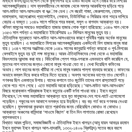
মাধ্যমে কনস্ট্যান্টিনোপোল থেকে কৃষ্ণসাগর হয়ে একটি জাহাজ এসে নোঙর করে মিশরের
আলেকজান্দ্রিয়ায়। দাস ব্যবসায়ীদের সে জাহাজ থেকে সমগ্র আরববিশ্বে ছড়িয়ে পড়ে
আল-মাউত আল-আসওয়াদ বা বøাক ডেথ। সে বছরই গাজা, জেরুসালেম, হোমস,
দামাস্কাস, আলেপ্পোসহ প্যালেস্টাইন, লেবানন, তিউনিসিয়া ও সিরিয়ার নানা শহরে দাপিয়ে
বেড়ায় এ যমদূত। ১৩৪৯ সালে পবিত্র শহর মক্কা, মসুল ও বাগদাদ আক্রান্ত হয়।
খলিফা মামুনের সময়েও মহামারিতে হাজার হাজার লোক প্রাণ হারিয়েছে: ১৩৪৬ সাল থেকে
১৩৫৩ সাল পর্যন্ত এ মহামারিতে ইউরেশিয়ায় ২০ মিলিয়ন মানুষের মৃত্যু হয়।
ঐতিহাসিক সূত্রমতে আল-মাউত আল-আসওয়াদের কারণে পৃথিবীর প্রায় অর্ধেক মানুষের
মৃত্যু হয়েছিল। এ মহামারিতে মিশরের আলেকজান্দ্রিয়ায় একদিনেই বিশ হাজার মানুষ মারা
যায়। ১৩৪৭ সালের অক্টোবর থেকে ১৩৪৯ সালের জানুয়ারি পর্যন্ত কায়রো ও পূর্ব-মিশরের
বেলবাইসে মৃত্যু হয় দুই লক্ষ মানুষের। আরব ঐতিহাসিকদের লেখা থেকে এ মহামারির
বিভৎসতার আন্দাজ করা যায়। বিউবেনিক প্লেগ শহর-নগরকে এমনভাবে খালি করেছিল যে,
মৃতদের লাশ দাফনের জন্যও কোনো মানুষ পাওয়া যেত না। দেখা দিয়েছিল কফিনের
অভাব। লাশ বহনের জন্য খাঁটিয়া না পেয়ে মানুষ দরজার পাল্লা ব্যবহার করেছে। কাফনের
অভাবে কম্বল দিয়ে কবরে শুইয়ে দিতে হয়েছে। অবশ্য অনেকের ভাগ্যে তাও মেলেনি।
গণকবর ছিল একমাত্র উপায়। যাদের কপালে তাও জুটেনি তাদের লাশ রাস্তাঘাটে পড়ে
থেকে পচে গলে গেছে। এতে মহামারি আরো ছড়িয়েছে।’আল-মাউত আল-আসওয়াদ’
বিষয়ে মরোক্কান পরিব্রাজক ইবনে বতুতার একটি বর্ণনা পাওয়া যায়। ইবনে বতুতা
লিখেছেন,’সে সময় মহামারিতে আক্রান্ত হয়ে মৃত মানুষদের দেহ পথে-ঘাটে এলোমেলো
পড়েছিল। শকুনের দল আকাশে দলবদ্ধ হয়ে উড়ছিল। বড় বড় গর্ত করে গণকবর দেওয়া
হয়েছিল। মুসলমানরা কুরআন হাতে প্রার্থনার জন্য বেরিয়েছিল কোথাও না কোথাও।
আক্রান্ত অঞ্চলের বাসিন্দারা ‘সাওমে বিছাল’ বা তিন দিন লাগাতার রোজা রেখেছেন
ব্যাপকভাবে।
বিখ্যাত আরব পন্ডিত, সমাজবিজ্ঞানী ও ঐতিহাসিক ইবনে খালদুন (আবু যায়দ আবদুর রহমান
ইবনে মুহাম্মদ ইবনে খালদুন আল-হাদরামি, ১৩৩২-১৪০৬ খ্রিস্টাব্দ) সতের বছর বয়সে