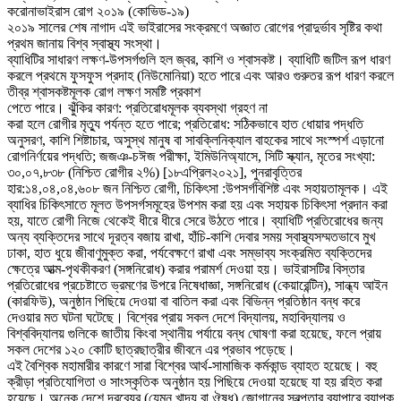
করোনাভাইরাস রোগ ২০১৯ (কোভিড-১৯)
২০১৯ সালের শেষ নাগাদ এই ভাইরাসের সংক্রমণে অজ্ঞাত রোগের প্রাদুর্ভাব সৃষ্টির কথা
প্রথম জানায় বিশ্ব স্বাস্থ্য সংস্থা।
ব্যাধিটির সাধারণ লক্ষণ-উপসর্গগুলি হল জ্বর, কাশি ও শ্বাসকষ্ট। ব্যাধিটি জটিল রূপ ধারণ
করলে প্রথমে ফুসফুস প্রদাহ (নিউমোনিয়া) হতে পারে এবং আরও গুরুতর রূপ ধারণ করলে
তীব্র শ্বাসকষ্টমূলক রোগ লক্ষণ সমষ্টি প্রকাশ
পেতে পারে। ঝুঁকির কারণ: প্রতিরোধমূলক ব্যবস্থা গ্রহণ না
করা হলে রোগীর মৃত্যু পর্যন্ত হতে পারে; প্রতিরোধ: সঠিকভাবে হাত ধোয়ার পদ্ধতি
অনুসরণ, কাশি শিষ্টাচার, অসুস্থ মানুষ বা সাবক্লিনিক্যাল বাহকের সাথে সংস্পর্শ এড়ানো
রোগনির্ণয়ের পদ্ধতি; জজঞ-চঈজ পরীক্ষা, ইমিউনিঅ্যাসে, সিটি স্ক্যান, মৃতের সংখ্যা:
৩০,০৭,৮৩৮ (নিশ্চিত রোগীর ২%) [১৮এপ্রিল২০২১], পুনরাবৃত্তির
হার:১৪,০৪,০৪,৬০৮ জন নিশ্চিত রোগী, চিকিৎসা :উপসর্গবিশিষ্ট এবং সহায়তামূলক। এই
ব্যাধির চিকিৎসাতে মূলত উপসর্গসমূহের উপশম করা হয় এবং সহায়ক চিকিৎসা প্রদান করা
হয়, যাতে রোগী নিজে থেকেই ধীরে ধীরে সেরে উঠতে পারে। ব্যাধিটি প্রতিরোধের জন্য
অন্য ব্যক্তিদের সাথে দূরত্ব বজায় রাখা, হাঁচি-কাশি দেবার সময় স্বাস্থ্যসম্মতভাবে মুখ
ঢাকা, হাত ধুয়ে জীবাণুমুক্ত করা, পর্যবেক্ষণে রাখা এবং সম্ভাব্য সংক্রমিত ব্যক্তিদের
ক্ষেত্রে আত্ম-পৃথকীকরণ (সঙ্গনিরোধ) করার পরামর্শ দেওয়া হয়। ভাইরাসটির বিস্তার
প্রতিরোধের প্রচেষ্টাতে ভ্রমণের উপরে নিষেধাজ্ঞা, সঙ্গনিরোধ (কেয়ারেন্টিন), সান্ধ্য আইন
(কারফিউ), অনুষ্ঠান পিছিয়ে দেওয়া বা বাতিল করা এবং বিভিন্ন প্রতিষ্ঠান বন্ধ করে
দেওয়ার মত ঘটনা ঘটেছে। বিশ্বের প্রায় সকল দেশে বিদ্যালয়, মহাবিদ্যালয় ও
বিশ্ববিদ্যালয় গুলিকে জাতীয় কিংবা স্থানীয় পর্যায়ে বন্ধ ঘোষণা করা হয়েছে, ফলে প্রায়
সকল দেশের ১২০ কোটি ছাত্রছাত্রীর জীবনে এর প্রভাব পড়েছে।
এই বৈশ্বিক মহামারীর কারণে সারা বিশ্বের আর্থ-সামাজিক কর্মকান্ড ব্যাহত হয়েছে। বহু
ক্রীড়া প্রতিযোগিতা ও সাংস্কৃতিক অনুষ্ঠান হয় পিছিয়ে দেওয়া হয়েছে যা হয় রহিত করা
হয়েছে। অনেক দেশে দ্রব্যের (যেমন খাদ্য বা ঔষধ) জোগানের স্বল্পতার ব্যাপারে ব্যাপক