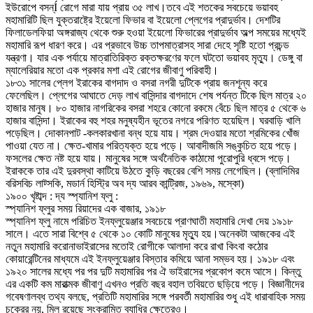
ইউরোপে বসন্Í রোগে মারা যায় প্রায় ৩৫ লাখ।তবে এই শতকের সবচেয়ে ভয়াবহ
মহামারিটি ছিল যুক্তরাষ্ট্রে ইয়েলো ফিভার বা ইয়েলো প্লেগের প্রাদুর্ভাব। দেশটির
ফিলাডেলফিয়া অঙ্গরাজ্য থেকে শুরু হওয়া ইয়েলো ফিভারের প্রাদুর্ভাব অল্প সময়ের মধ্যেই
মহামারি রূপ ধারণ করে। এর প্রভাবে উচ্চ তাপমাত্রাসহ সারা দেহে সৃষ্টি হতো প্রচন্ড
যন্ত্রণা। যার এক পর্যায়ে মাত্রাতিরিক্ত রক্তক্ষরণের ফলে ঘটতো ভয়াবহ মৃত্যু। ডেঙ্গু বা
ম্যালেরিয়ার মতো এক প্রকার মশা এই রোগের জীবাণু পরিবাহী।
১৮৩১ সালের প্লেগ ইরাকের বাগদাদ ও বসরা নগরী দুটিকে প্রায় জনশূন্য করে
ফেলেছিল। প্লেগের আঘাতে দেড় লাখ বাসিন্দার বাগদাদে শেষ পর্যন্ত টিকে ছিল মাত্র ২০
হাজার মানুষ। ৮০ হাজার নাগরিকের বসরা শহরে কোনো রকমে বেঁচে ছিল মাত্র ৫ থেকে ৬
হাজার বাসিন্দা। ইরাকের বহু শহর মনুষ্যহীন ভূতের নগরে পরিণত হয়েছিল। ঘরবাড়ি খালি
পড়েছিল। দোকানপাট -কলকারখানা বন্ধ হয়ে যায়। শ্রম দেওয়ার মতো শ্রমিকের খোঁজ
পাওয়া যেত না। ক্ষেত-খামার পরিত্যক্ত হয়ে পড়ে। আবাদীজমি সঙ্কুচিত হয়ে পড়ে।
ফসলের ক্ষেত নষ্ট হয়ে যায়। মানুষের সঙ্গে অর্থনৈতিক কাঠামো পুরোপুরি ধ্বসে পড়ে।
ইরাককে তার এই দুরবস্থা কাটিয়ে উঠতে কুড়ি বছরের বেশি সময় লেগেছিল। (ব্লাদিমির
বরিসবিচ লাট্সকি, মডার্ন হিস্ট্রি অব দ্য আরব কান্ট্রিজ, ১৯৬৯, মস্কো)
১৯০০ খৃষ্টাব্দ : দ্য স্প্যানিশ ফ্লু :
স্প্যানিশ ফ্লুর সময় রিয়াদের এক বাজার, ১৯১৮
স্প্যানিশ ফ্লু নামে পরিচিত ইনফ্লুয়েঞ্জার সবচেয়ে প্রাণঘাতী মহামারি দেখা দেয় ১৯১৮
সালে। এতে সারা বিশ্বে ৫ থেকে ১০ কোটি মানুষের মৃত্যু হয়।অনেকটা আজকের এই
নতুন মহামারি করোনাভাইরাসের মতোই রোগীকে আলাদা করে রাখা কিংবা কঠোর
কোয়ারেন্টিনের মাধ্যমে এই ইনফ্লুয়েঞ্জার বিস্তার কমিয়ে আনা সম্ভব হয়। ১৯১৮ এবং
১৯২০ সালের মধ্যে পর পর দুটি মহামারির পর ঐ ভাইরাসের প্রকোপ কমে আসে। কিন্তু
এর একটি কম মারাত্মক জীবাণু এখনও প্রতি বছর বহাল তবিয়তে ছড়িয়ে পড়ে। বিজ্ঞানীদের
গবেষণালব্ধ তথ্য বলছে, প্রতিটি মহামারির সঙ্গে পরবর্তী মহামারির শুধু এই ধারাবাহিক সময়
চক্রের নয়, মিল রয়েছে সংক্রামিত ব্যাধির ক্ষেত্রেও।