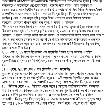
তিউনিসিয়ায় আল-মাউত আল-আসওয়াদ মহামারিতে তার পিতা-মাতাকে হারান। ফলে খুব
ঘনিষ্ঠভাবে এ মহামারিকে দেখেছেন তিনি। তার বিখ্যাত গ্রন্থ ‘আল-মুকাদ্দিমা’য়
১৩৪৮-১৩৪৯ সালে তিউনিসিয়ায় মহামারি ছড়িয়ে পড়ার বর্ণনা দিতে গিয়ে লিখেছেন,’দেশ
ও গোষ্ঠীগুলো দুর্বল হয়ে পড়েছিল। যেন মহাবিশ্বের জিহ্বা নিস্তেজের দিকে আহ্বান
করছিল। যেন এ এক নতুন সৃষ্টি। নতুন বিশ্ব’ প্লেগের কারণ হিসেবে উল্লেখ
করেছেন,’প্লেগের প্রধান কারণ বায়ু দূষণ, নগরায়ন, ও আর্দ্রতা।
‘ইবনে খালদুন আরো লিখেছেন,’প্লেগ মহামারি ছড়িয়ে পড়া মূলত রাষ্ট্রের দুর্বলতা এবং
হিজরতের ফলে সৃষ্ট দুর্ভিক্ষের প্রাকৃতিক ফল। মানুষ এসব কারণে কৃষিকাজ থেকে দূরে
থেকেছে।’ ইবনে খালদুন আরো ব্যাখ্যা করেন,’যে শহরে সূর্যের আলো ভালো করে পড়ে না
এবং নগরের বাতাস চলাচল ভালো হয় না সে শহরের নাগরিকদের ব্যক্তিত্ত্বে ও মানসিক
স্বাস্থ্যে নেতিবাচক প্রভাব পড়ে। ‘এমনকি ১৯ শতকেও এটি ইউরোপের কিছু জর কিছু
জায়গায় দেখা গিয়েছিল।
২০১০ এবং ২০১১ সালে বিশেষজ্ঞরা এই মহামারির শিকার হওয়া উত্তর ও দক্ষিণ
ইউরোপের অধিবাসীদের ডিএনএন বিশ্লেষণ প্রকাশ করেন। এতে ইয়েরসিনিয়া পেস্টিস
ব্যাকটেরিয়ার (প্লেগ রোগ বিশেষ) জন্য রোগ সংক্রামক জীবাণু প্যাথোজেকে দায়ী করা
হয়।
১৪০০ খৃষ্টাব্দ: বøাক ডেথ প্লেগ (দ্বিতীয় প্লেগ মহামারি)
বুবোনিক প্লেগের প্রকোপ ক্রমে এমন পর্যায়ে পৌঁছায় যার প্রভাব প্রথম প্রলয়ের প্রায়
একশ বছর পর পর্যন্ত ভোগায় পৃথিবীর মানুষকে। এই প্লেগের দ্বিতীয় প্রলয় আঘাত
আসে ১৪২০ সাল নাগাদ। এই মহামারির কবলে পড়ে ১৪শ শতাব্দীতে বিশ্বের জনসংখ্যা
৪৫০ মিলিয়ন থেকে ৩৭৫ মিলিয়নে নেমে আসে। মানুষের প্রাচীনতম ফসিল, সভ্যতার
ইতিহাস সাক্ষী দেয় বিভিন্ন রোগ কীভাবে পাল্টে দিয়েছে পৃথিবীর গল্প। মহামারি কয়েক মাসে
একেবারে নিশ্চিহ্ন করে দিয়েছে জনপদ। এ যেন অভিশাপ- ভেবে পালিয়ে যাচ্ছিল
নগরবাসী। কিন্তু মৃত্যু পিছু ছাড়েনি। ১৫ বছরের ব্যবধানে রোম রীতিমতো ভুতুড়ে শহর
হয়ে ওঠে। ১৪৩০ খ্রিস্টাব্দে এই প্লেগ ছড়িয়ে পড়ে গ্রিসে। এথেন্স তখন গ্রিসের