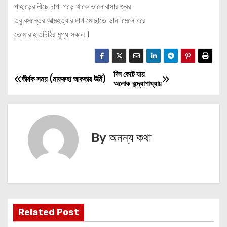
পাহাড়ের নীচে চাপা পড়ে থাকে ভালোবাসার জ্বর
তবু বসন্তের আত্মহত্যার দাগ মোছাতে ডানা মেলে ধরে
তোমার হাতচিঠির মুগ্ধ সকাল ।
দিন কেটে যায়
P
তীর্যক সময় (মাফরুহা আকতার ঊর্মি)
অলোক বন্দ্যোপাধ্যায়
o
s
By
অনন্য কথা
t
n
a
v
Related Post