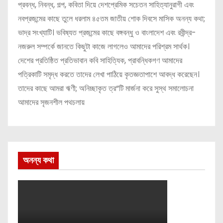
প্রবন্ধ, নিবন্ধ, গল্প, কবিতা দিয়ে দেশপ্রেমিক সচেতন সাহিত্যানুরাগী এবং
নবপ্রজন্মের কাছে তুলে ধরলাম ৪৫তম জাতীয় শোক দিবসে মাসিক অনন্য কথা;
ভাদ্র সংখ্যাটি। ভবিষ্যত প্রজন্মের কাছে বঙ্গবন্ধু ও বাংলাদেশ এবং রবীন্দ্র-
নজরুল সম্পর্কে জানতে কিছুটা কাজে লাগলেও আমাদের পরিশ্রম সার্থক।
দেশের প্রতিষ্ঠিত প্রতিভাবান কবি সাহিত্যিক, প্রাবন্ধিকগণ আমাদের
পত্রিকাটি সমৃদ্ধ করতে তাদের লেখা পাঠিয়ে কৃতজ্ঞতাপাশে আবদ্ধ করেছেন।
তাদের কাছে আমরা ঋণী; অনিচ্ছাকৃত ত্র“টি মার্জনা করে সুস্থ সমালোচনা
আমাদের সৃজনশীল পথচলায়
অনন্য কথা