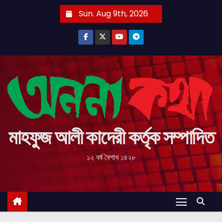
S
Sun. Aug 9th, 2026
k
i
p
t
o
c
o
n
t
মাহফুজ আলী কাদেরী কর্তৃক সম্পাদিত
e
১২ বর্ষ বৈশাখ ১৪২৮
n
t