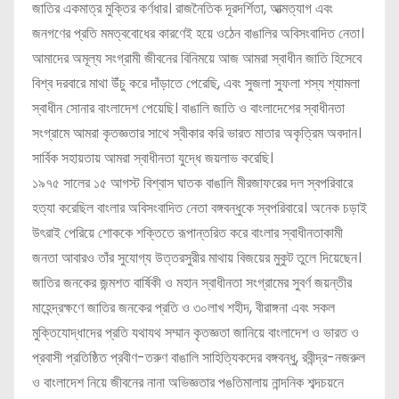
জাতির একমাত্র মুক্তির কর্ণধার। রাজনৈতিক দূরদর্শিতা, আত্মত্যাগ এবং
জনগণের প্রতি মমত্ববোধের কারণেই হয়ে ওঠেন বাঙালির অবিসংবাদিত নেতা।
আমাদের অমূল্য সংগ্রামী জীবনের বিনিময়ে আজ আমরা স্বাধীন জাতি হিসেবে
বিশ্ব দরবারে মাথা উঁচু করে দাঁড়াতে পেরেছি, এবং সুজলা সুফলা শস্য শ্যামলা
স্বাধীন সোনার বাংলাদেশ পেয়েছি। বাঙালি জাতি ও বাংলাদেশের স্বাধীনতা
সংগ্রামে আমরা কৃতজ্ঞতার সাথে স্বীকার করি ভারত মাতার অকৃত্রিম অবদান।
সার্বিক সহায়তায় আমরা স্বাধীনতা যুদ্ধে জয়লাভ করেছি।
১৯৭৫ সালের ১৫ আগস্ট বিশ্বাস ঘাতক বাঙালি মীরজাফরের দল স্বপরিবারে
হত্যা করেছিল বাংলার অবিসংবাদিত নেতা বঙ্গবন্ধুকে স্বপরিবারে। অনেক চড়াই
উৎরাই পেরিয়ে শোককে শক্তিতে রূপান্তরিত করে বাংলার স্বাধীনতাকামী
জনতা আবারও তাঁর সুযোগ্য উত্তরসুরীর মাথায় বিজয়ের মুকুট তুলে দিয়েছেন।
জাতির জনকের জন্মশত বার্ষিকী ও মহান স্বাধীনতা সংগ্রামের সুবর্ণ জয়ন্তীর
মাহেন্দ্রক্ষণে জাতির জনকের প্রতি ও ৩০লাখ শহীদ, বীরাঙ্গনা এবং সকল
মুক্তিযোদ্ধাদের প্রতি যথাযথ সম্মান কৃতজ্ঞতা জানিয়ে বাংলাদেশ ও ভারত ও
প্রবাসী প্রতিষ্ঠিত প্রবীণ-তরুণ বাঙালি সাহিত্যিকদের বঙ্গবন্ধু, রবীন্দ্র-নজরুল
ও বাংলাদেশ নিয়ে জীবনের নানা অভিজ্ঞতার পঙতিমালায় নান্দনিক শব্দচয়নে