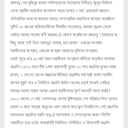
বঙ্গবন্ধু শেখ মুজিবুর রহমান পাকিস্তানের অত্যাচার নিপীড়ন, জুলুম নির্যাতন
থেকে স্বাধীন সার্বভৌম বাংলাদেশ গড়ার লক্ষ্যে ৭ মার্চ রেসকোর্স ময়দানে
ঐতিহাসিক ভাষণের মাধ্যমে সমগ্র দেশপ্রেমিক বাঙালিকে জাগ্রত করেছিল।
সুদীর্ঘ ২৩ বছরের পাকিস্তানীদের সীমাহীন অত্যাচার, বঞ্চনার শৃঙ্খল ভেঙ্গে
বেরিয়ে আসার অমোঘ বাণী বজ্রকণ্ঠে ঘোষণা করেছিলেন বঙ্গবন্ধু ‘তোমাদের যা
কিছু আছে তাই নিয়ে প্রস্তুত থাকবা, মনে রাখবা- এবারের সংগ্রাম
স্বাধীনতার সংগ্রাম, এবারের সংগ্রাম আমাদের মুক্তির সংগ্রাম।
তারই সূত্র ধরে ২৬ মার্চ মহান স্বাধীনতা সংগ্রামে ঝাঁপিয়ে পড়েছিল আপামর
বাঙালি। ১৯৭১ সালে দীর্ঘ ৯মাস রক্তক্ষয়ী যুদ্ধে ৩০ লাখ বাঙালির বুকের তাজা
রক্তে, ২ লাখ মা বোনের সম্ভ্রমের বিনিময়ে বাঙালির সর্বশ্রেষ্ঠ অর্জন স্বাধীন
বাংলার মুকুট পরে এ নির্যাতিত বাঙালি জাতি। অনেক চড়াই উৎরাই পেরিয়ে
সময়ের বহমান ধারায় আমরা এবারে স্বাধীনতার সুবর্ণ জয়ন্তী পালন করছি।
১৯২০ সালের ১৭ মার্চ গোপালগঞ্জ জেলার টুঙ্গিপাড়ায় শেখ পরিবারে পিতা লুৎফর
রহমান ও মাতা সায়েরা খাতুনের কোল আলো করে জন্ম নিয়েছিলেন সেই বাঙালির
মহানায়ক। বাঙালির প্রতি অকুণ্ঠ ভালোবাসা ও দেশপ্রেমের কারণে তিনিই
পরবর্তীতে হয়ে ওঠেন পাকবাহিনী নির্যাতিত-নিপীড়িত ও বিপথগামী বাঙালি