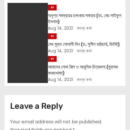
i
গল্প
g
অদৃশ্য সমন্বয়ের চমৎকার সমাহার (ডা. মোঃ সাইফুল
ইসলাম)
a
Aug 14, 2021
অনন্য কথা
t
গল্প
মেঘ মুক্ত সোনালী দিন (ড. সুশীল ভট্টাচার্য, ডিলিট)
i
Aug 14, 2021
অনন্য কথা
গল্প
o
আমাদের লোক শিল্প ও আধুনিক চিত্রকলা (মুহাম্মদ
n
বদরুদ্দোজা)
Aug 14, 2021
অনন্য কথা
Leave a Reply
Your email address will not be published.
Required fields are marked
*