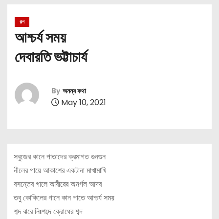
গল্প
আশ্চর্য সময়
দেবারতি ভট্টাচার্য
By
অনন্য কথা
May 10, 2021
সবুজের কানে পাতাদের ক্রমাগত গুনগুন
নীলের গায়ে আকাশের একটানা মাখামাখি
বসন্তের গালে আবীরের অনর্গল আদর
তবু কোকিলের গানে কান পাতে আশ্চর্য সময়
শব্দ ঝরে নিঃশব্দে ক্রোধের শব্দ