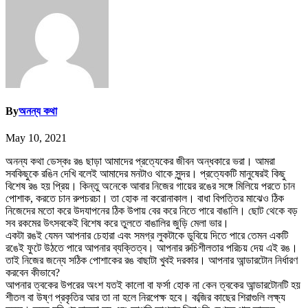
By
অনন্য কথা
May 10, 2021
অনন্য কথা ডেস্কঃ রঙ ছাড়া আমাদের প্রত্যেকের জীবন অন্ধকারে ভরা। আমরা
সবকিছুকে রঙিন দেখি বলেই আমাদের মনটাও থাকে সুন্দর। প্রত্যেকটি মানুষেরই কিছু
বিশেষ রঙ হয় প্রিয়। কিন্তু অনেকে আবার নিজের গায়ের রঙের সঙ্গে মিলিয়ে পরতে চান
পোশাক, করতে চান রুপচরচা। তা হোক না করোনাকাল। বাধা বিপত্তির মাঝেও ঠিক
নিজেদের মতো করে উদযাপনের ঠিক উপায় বের করে নিতে পারে বাঙালি। ছোট থেকে বড়
সব রকমের উৎসবকেই বিশেষ করে তুলতে বাঙালির জুড়ি মেলা ভার।
একটা রঙই যেমন আপনার চেহারা এবং সমগ্র লুকটাকে ডুবিয়ে দিতে পারে তেমন একটি
রঙেই ফুটে উঠতে পারে আপনার ব্যক্তিত্ব। আপনার রুচিশীলতার পরিচয় দেয় এই রঙ।
তাই নিজের জন্যে সঠিক পোশাকের রঙ বাছাটা খুবই দরকার। আপনার আন্ডারটোন নির্ধারণ
করবেন কীভাবে?
আপনার ত্বকের উপরের অংশ যতই কালো বা ফর্সা হোক না কেন ত্বকের আন্ডারটোনটি হয়
শীতল বা উষ্ণ প্রকৃতির আর তা না হলে নিরপেক্ষ হবে। কব্জির কাছের শিরাগুলি লক্ষ্য