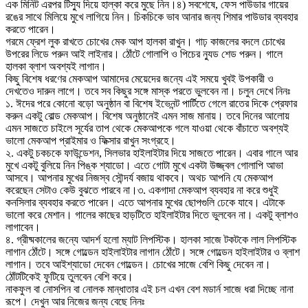
এক মিনিট এরপর টিস্যু দিয়ে হাল্কা করে মুছে নিন।৪) সবশেষে, ফেস পাউডার গায়ের
রঙের সাথে মিলিয়ে মুখে লাগিয়ে নিন। চিকচিকে ভাব আনার জন্য শিমার পাউডার ব্যবহার
করতে পারেন।
গরমে ফ্রেশ লুক রাখতে চোখের মেক আপ হালকা রাখুন। গাঢ় কাজলের বদলে চোখের
উপরের লিডে পরুন আই লাইনার। ঠোঁটে গোলাপি ও পিচের ন্যুড শেড পরুন। গালে
হালকা ব্লাশ অবশ্যই লাগান।
কিছু বিশেষ ধরণের মেকআপ আমাদের মেয়েদের জন্যে এই সময়ে খুবই উপকারী ও
দেখতেও দারুন লাগে। তবে সব কিছুর সঙ্গে মাস্ক পরতে ভুলবেন না। চলুন দেখে নিনঃ
১. ঈদের পরে কোনো বড়ো অনুষ্ঠান বা বিশেষ ইভেনন্ট পার্টিতে গেলে রাতের দিকে প্রেফার
করুন একটু বোল্ড মেকআপ। বিশেষ অনুষ্ঠানেই এমন সাজ মানায়। তবে দিনের আলোয়
এমন সাজতে চাইলে সূর্যের তাপ থেকে মেকআপকে গলে যাওয়া থেকে বাঁচাতে অবশ্যই
ভালো মেকআপ প্রাইমার ও ফিক্সার রাখুন সংগ্রহে।
২. একটু চকচকে ফাউন্ডেশন, সিলভার হাইলাইটার দিয়ে সাজতে পারেন। এবার গালে আর
মুখে একটু বুলিয়ে নিন পিঙ্ক শ্যাডো। এতে গোটা মুখে একটা উজ্জ্বল গোলাপি আভা
আসবে। আপনার মুখের নিজস্ব সৌন্দর্য বজায় থাকবে। অথচ আপনি যে মেকআপ
করেছেন সেটাও কেউ বুঝতে পারবে না।৩. একগাদা মেকআপ ব্যবহার না করে শুধুই
কনসিলার ব্যবহার করতে পারেন। এতে আপনার মুখের ছোপগুলি ঢেকে যাবে। এটাকে
ভালো করে মেশান। গালের কাছের হাড়টিতে হাইলাইটার দিতে ভুলবেন না। একটু ব্লাশও
লাগাবেন।
৪. গ্রীষ্মকালের জন্যে আদর্শ হলো ম্যাট লিপস্টিক। হালকা সাজে টকটকে লাল লিপস্টিক
লাগান ঠোঁটে। সঙ্গে গোল্ডেন হাইলাইটার লাগান ঠোঁটে। সঙ্গে গোল্ডেন হাইলাইটার ও ব্লাশ
লাগান। তবে আইশ্যাডো দেবেন গোল্ডেন। চোখের সাজে বেশি কিছু দেবেন না।
ঠোঁটটিকেই ফুটিয়ে তুলবেন বেশি করে।
নাকফুল বা নোসপিন বা নোলক মান্ধাতার এই চল এখন বেশ মডার্ন সাজে ধরা দিচ্ছে নানা
রূপে। দেখুন আর নিজের জন্য বেছে নিনঃ