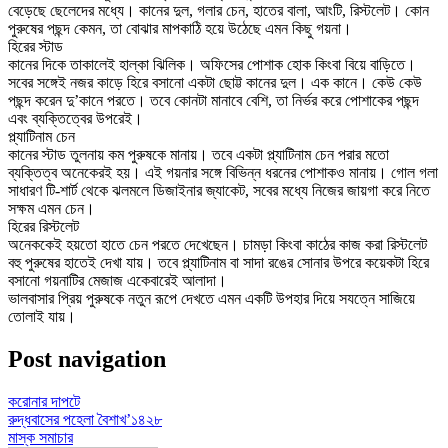
বেড়েছে ছেলেদের মধ্যে। কানের দুল, গলার চেন, হাতের বালা, আংটি, রিস্টলেট। কোন
পুরুষের পছন্দ কেমন, তা বোঝার মাপকাঠি হয়ে উঠেছে এমন কিছু গয়না।
হিরের স্টাড
কানের দিকে তাকালেই হাল্কা ঝিলিক। অফিসের পোশাক হোক কিংবা বিয়ে বাড়িতে।
সবের সঙ্গেই নজর কাড়ে হিরে বসানো একটা ছোট্ট কানের দুল। এক কানে। কেউ কেউ
পছন্দ করেন দু’কানে পরতে। তবে কোনটা মানাবে বেশি, তা নির্ভর করে পোশাকের পছন্দ
এবং ব্যক্তিত্বের উপরেই।
প্ল্যাটিনাম চেন
কানের স্টাড তুলনায় কম পুরুষকে মানায়। তবে একটা প্ল্যাটিনাম চেন পরার মতো
ব্যক্তিত্ব অনেকেরই হয়। এই গয়নার সঙ্গে বিভিন্ন ধরনের পোশাকও মানায়। গোল গলা
সাধারণ টি-শার্ট থেকে ঝলমলে ডিজাইনার জ্যাকেট, সবের মধ্যে নিজের জায়গা করে নিতে
সক্ষম এমন চেন।
হিরের রিস্টলেট
অনেককেই হয়তো হাতে চেন পরতে দেখেছেন। চামড়া কিংবা কাঠের কাজ করা রিস্টলেট
বহু পুরুষের হাতেই দেখা যায়। তবে প্ল্যাটিনাম বা সাদা রঙের সোনার উপরে কয়েকটা হিরে
বসানো গয়নাটির মেজাজ একেবারেই আলাদা।
ভালবাসার প্রিয় পুরুষকে নতুন রূপে দেখতে এমন একটি উপহার দিয়ে সযত্নে সাজিয়ে
তোলাই যায়।
Post navigation
করোনার দাপটে
রুদ্ধবাসের পহেলা বৈশাখ’১৪২৮
মাস্ক সমাচার