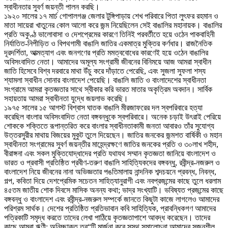
স্বাধীনতার সুবর্ণ জয়ন্তী পালন করছি।
১৯২০ সালের ১৭ মার্চ গোপালগঞ্জ জেলার টুঙ্গিপাড়ায় শেখ পরিবারে পিতা লুৎফর রহমান ও
মাতা সায়েরা খাতুনের কোল আলো করে জন্ম নিয়েছিলেন সেই বাঙালির মহানায়ক। বাঙালির
প্রতি অকুণ্ঠ ভালোবাসা ও দেশপ্রেমের কারণে তিনিই পরবর্তীতে হয়ে ওঠেন পাকবাহিনী
নির্যাতিত-নিপীড়িত ও বিপথগামী বাঙালি জাতির একমাত্র মুক্তির কর্ণধার। রাজনৈতিক
দূরদর্শিতা, আত্মত্যাগ এবং জনগণের প্রতি মমত্ববোধের কারণেই হয়ে ওঠেন বাঙালির
অবিসংবাদিত নেতা। আমাদের অমূল্য সংগ্রামী জীবনের বিনিময়ে আজ আমরা স্বাধীন
জাতি হিসেবে বিশ্ব দরবারে মাথা উঁচু করে দাঁড়াতে পেরেছি, এবং সুজলা সুফলা শস্য
শ্যামলা স্বাধীন সোনার বাংলাদেশ পেয়েছি। বাঙালি জাতি ও বাংলাদেশের স্বাধীনতা
সংগ্রামে আমরা কৃতজ্ঞতার সাথে স্বীকার করি ভারত মাতার অকৃত্রিম অবদান। সার্বিক
সহায়তায় আমরা স্বাধীনতা যুদ্ধে জয়লাভ করেছি।
১৯৭৫ সালের ১৫ আগস্ট বিশ্বাস ঘাতক বাঙালি মীরজাফরের দল স্বপরিবারে হত্যা
করেছিল বাংলার অবিসংবাদিত নেতা বঙ্গবন্ধুকে স্বপরিবারে। অনেক চড়াই উৎরাই পেরিয়ে
শোককে শক্তিতে রূপান্তরিত করে বাংলার স্বাধীনতাকামী জনতা আবারও তাঁর সুযোগ্য
উত্তরসুরীর মাথায় বিজয়ের মুকুট তুলে দিয়েছেন। জাতির জনকের জন্মশত বার্ষিকী ও মহান
স্বাধীনতা সংগ্রামের সুবর্ণ জয়ন্তীর মাহেন্দ্রক্ষণে জাতির জনকের প্রতি ও ৩০লাখ শহীদ,
বীরাঙ্গনা এবং সকল মুক্তিযোদ্ধাদের প্রতি যথাযথ সম্মান কৃতজ্ঞতা জানিয়ে বাংলাদেশ ও
ভারত ও প্রবাসী প্রতিষ্ঠিত প্রবীণ-তরুণ বাঙালি সাহিত্যিকদের বঙ্গবন্ধু, রবীন্দ্র-নজরুল ও
বাংলাদেশ নিয়ে জীবনের নানা অভিজ্ঞতার পঙতিমালায় নান্দনিক শব্দচয়নে প্রবন্ধ, নিবন্ধ,
গল্প, কবিতা দিয়ে দেশপ্রেমিক সচেতন সাহিত্যানুরাগী এবং নবপ্রজন্মের কাছে তুলে ধরলাম
৪৫তম জাতীয় শোক দিবসে মাসিক অনন্য কথা; ভাদ্র সংখ্যাটি। ভবিষ্যত প্রজন্মের কাছে
বঙ্গবন্ধু ও বাংলাদেশ এবং রবীন্দ্র-নজরুল সম্পর্কে জানতে কিছুটা কাজে লাগলেও আমাদের
পরিশ্রম সার্থক। দেশের প্রতিষ্ঠিত প্রতিভাবান কবি সাহিত্যিক, প্রাবন্ধিকগণ আমাদের
পত্রিকাটি সমৃদ্ধ করতে তাদের লেখা পাঠিয়ে কৃতজ্ঞতাপাশে আবদ্ধ করেছেন। তাদের
কাছে আমরা ঋণী; অনিচ্ছাকৃত ত্র“টি মার্জনা করে সুস্থ সমালোচনা আমাদের সৃজনশীল