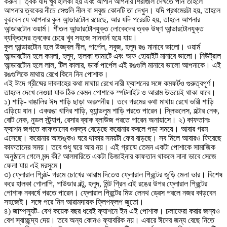
করুন। ত্বক যদি খুব হালকা হয় এবং আপনি আপনার শিরাগুলি দেখতে পান তাহলে
আপনার ত্বকের নীচে সেগুলি নীল বা সবুজ কোনটি তা দেখুন। যদি প্রথমেরটা হয়, তাহলে
বুঝবেন যে আপনার কুল আন্ডারটোন রয়েছে, আর যদি পরেরটি হয়, তাহলে আপনার
আন্ডারটোন ওয়ার্ম। শীতল আন্ডারটোনযুক্ত লোকেদের ত্বক উষ্ণ আন্ডারটোনযুক্ত
ব্যক্তিদের ত্বকের চেয়ে খুব সহজে সানবার্ন হয়ে যায়।
কুল আন্ডারটোন হলে উজ্জ্বল নীল, পার্পেল, সবুজ, হলুদ রঙ মানাবে ভালো। ওয়ার্ম
আন্ডারটোন হলে কমলা, হলুদ, হালকা তামাটে এবং অফ হোয়াইট মানাবে ভালো। নিউট্রাল
আন্ডারটোন হলে লাল, টিল কালার, ডার্ক পার্পেল এই রঙগুলি মানাবে ভালো আপনাকে। এই
রঙগুলিকে মাথায় রেখে কিনে নিন পোশাক।
এই ঈদে গ্রীষ্মের দাবদাহের কথা মাথায় রেখে নারী ফ্যাশনের সঙ্গে কমফর্টও গুরুত্বপূর্ণ।
তাহলে দেখে নেওয়া যাক ঠিক কেমন পোশাকে স্পটলাইট ও আরাম উভয়েই থাকা যাবে।
১) শাড়ি- বাঙালির ঈদ শাড়ি ছাড়া অকল্পনীয়। তবে গরমের কথা মাথায় রেখে ভারী শাড়ি
এড়িয়ে যান। একরঙা খাদির শাড়ি, হ্যান্ডলুম শাড়ি পরতে পারেন। স্লিভলেস, হল্টার নেক,
বোট নেক, নুডল স্ট্র্যাপ, রেসার ব্যাক ব্লাউজ পরতে পারেন অনায়াসে। ২) কাফতানঃ
ফ্যাশন জগতে কাফতানের গুরুত্ব বেড়েছে করোনার কবলে পড়া সময়ে। আবার গরম
এসেছে। করোনার আতঙ্কও ঘরে থাকার সময়টা ফের বাড়ছে। সব মিলে আবারও ফিরেছে
কাফতানের সময়। তবে শুধু ঘরে আর নয়। এই গ্রাষ্মে তেমন একটা পোশাকে সামাজিক
অনুষ্ঠানে গেলে মন্দ কী? আলমারিতে একটা ডিজাইনার কাফতান থাকলে নানা ভাবে সেজে
ফেলা যায় এই মরসুমে।
৩) ফ্লোরাল প্রিন্ট- গরমে চোখের আরাম দিতেও ফ্লোরাল প্রিন্টের জুড়ি মেলা ভার। বিশেষ
করে হালকা গোলাপি, পাউডার বল্টু, হলুদ, মিন্ট গ্রিন এই রঙের উপর ফ্লোরাল প্রিন্টের
পোশাক নববর্ষে পরতে পারেন। ফ্লোরাল প্রিন্টের মিড লেনথ ড্রেস পরলে নজর কাড়বেন
সহজেই। সঙ্গে পরে নিন আরামদায়ক ফ্লিপফ্লপ জুতো।
৪) জাম্পস্যুট- বেশ কয়েক বছর ধরেই ফ্যাশনে ইন এই পোশাক। চলাফেরা করার জন্যও
বেশ স্বাচ্ছন্দ্য দেয়। তবে অন্য কোনও ফ্যাবরিক নয়। এবারে ঈদের জন্য বেছে নিতে