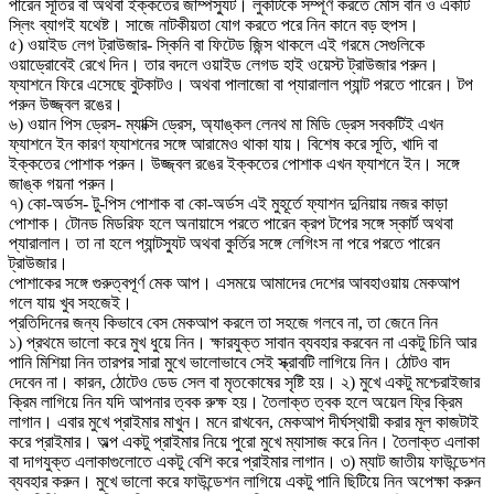
পারেন সূতির বা অথবা ইক্কতের জাম্পস্যুট। লুকটিকে সম্পূর্ণ করতে মেসি বান ও একটি
স্লিং ব্যাগই যথেষ্ট। সাজে নাটকীয়তা যোগ করতে পরে নিন কানে বড় হুপস।
৫) ওয়াইড লেগ ট্রাউজার- স্কিনি বা ফিটেড জিন্স থাকলে এই গরমে সেগুলিকে
ওয়াড্রোবেই রেখে দিন। তার বদলে ওয়াইড লেগড হাই ওয়েস্ট ট্রাউজার পরুন।
ফ্যাশনে ফিরে এসেছে বুটকাটও। অথবা পালাজো বা প্যারালাল প্যান্ট পরতে পারেন। টপ
পরুন উজ্জ্বল রঙের।
৬) ওয়ান পিস ড্রেস- ম্যাক্সি ড্রেস, অ্যাঙ্কল লেনথ মা মিডি ড্রেস সবকটিই এখন
ফ্যাশনে ইন কারণ ফ্যাশনের সঙ্গে আরামেও থাকা যায়। বিশেষ করে সূতি, খাদি বা
ইক্কতের পোশাক পরুন। উজ্জ্বল রঙের ইক্কতের পোশাক এখন ফ্যাশনে ইন। সঙ্গে
জাঙ্ক গয়না পরুন।
৭) কো-অর্ডস- টু-পিস পোশাক বা কো-অর্ডস এই মুহূর্তে ফ্যাশন দুনিয়ায় নজর কাড়া
পোশাক। টোনড মিডরিফ হলে অনায়াসে পরতে পারেন ক্রপ টপের সঙ্গে স্কার্ট অথবা
প্যারালাল। তা না হলে প্যান্টস্যুট অথবা কুর্তির সঙ্গে লেগিংস না পরে পরতে পারেন
ট্রাউজার।
পোশাকের সঙ্গে গুরুত্বপূর্ণ মেক আপ। এসময়ে আমাদের দেশের আবহাওয়ায় মেকআপ
গলে যায় খুব সহজেই।
প্রতিদিনের জন্য কিভাবে বেস মেকআপ করলে তা সহজে গলবে না, তা জেনে নিন
১) প্রথমে ভালো করে মুখ ধুয়ে নিন। ক্ষারযুক্ত সাবান ব্যবহার করবেন না একটু চিনি আর
পানি মিশিয়া নিন তারপর সারা মুখে ভালোভাবে সেই স্ক্রাবটি লাগিয়ে নিন। ঠোটও বাদ
দেবেন না। কারন, ঠোটেও ডেড সেল বা মৃতকোষের সৃষ্টি হয়। ২) মুখে একটু মশ্চেরাইজার
ক্রিম লাগিয়ে নিন যদি আপনার ত্বক রুক্ষ হয়। তৈলাক্ত ত্বক হলে অয়েল ফ্রি ক্রিম
লাগান। এবার মুখে প্রাইমার মাখুন। মনে রাখবেন, মেকআপ দীর্ঘস্থায়ী করার মূল কাজটাই
করে প্রাইমার। অল্প একটু প্রাইমার নিয়ে পুরো মুখে ম্যাসাজ করে নিন। তৈলাক্ত এলাকা
বা দাগযুক্ত এলাকাগুলোতে একটু বেশি করে প্রাইমার লাগান। ৩) ম্যাট জাতীয় ফাউন্ডেশন
ব্যবহার করুন। মুখে ভালো করে ফাউন্ডেশন লাগিয়ে একটু পানি ছিটিয়ে নিন অপেক্ষা করুন