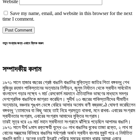
Website
Save my name, email, and website in this browser for the next
time I comment.
নতুন সংখ্যার জন্য এখানে ক্লিক করুন
সম্পাদকীয় কলাম
১৯৭১ সালে হাজার বছরের শ্রেষ্ঠ বাঙালি বাঙালির মুক্তিদূত জাতির পিতা বঙ্গবন্ধু শেখ
মুজিবুর রহমান পাকিস্তানের অত্যাচার নিপীড়ন, জুলুম নির্যাতন থেকে স্বাধীন সার্বভৌম
বাংলাদেশ গড়ার লক্ষ্যে ৭ মার্চ রেসকোর্স ময়দানে ঐতিহাসিক ভাষণের মাধ্যমে সমগ্র
দেশপ্রেমিক বাঙালিকে জাগ্রত করেছিল। সুদীর্ঘ ২৩ বছরের পাকিস্তানীদের সীমাহীন
অত্যাচার, বঞ্চনার শৃঙ্খল ভেঙ্গে বেরিয়ে আসার অমোঘ বাণী বজ্রকণ্ঠে ঘোষণা করেছিলেন
বঙ্গবন্ধু ‘তোমাদের যা কিছু আছে তাই নিয়ে প্রস্তুত থাকবা, মনে রাখবা- এবারের সংগ্রাম
স্বাধীনতার সংগ্রাম, এবারের সংগ্রাম আমাদের মুক্তির সংগ্রাম।
তারই সূত্র ধরে ২৬ মার্চ মহান স্বাধীনতা সংগ্রামে ঝাঁপিয়ে পড়েছিল আপামর বাঙালি।
১৯৭১ সালে দীর্ঘ ৯মাস রক্তক্ষয়ী যুদ্ধে ৩০ লাখ বাঙালির বুকের তাজা রক্তে, ২ লাখ মা
বোনের সম্ভ্রমের বিনিময়ে বাঙালির সর্বশ্রেষ্ঠ অর্জন স্বাধীন বাংলার মুকুট পরে এ নির্যাতিত
বাঙালি জাতি। অনেক চড়াই উৎরাই পেরিয়ে সময়ের বহমান ধারায় আমরা এবারে