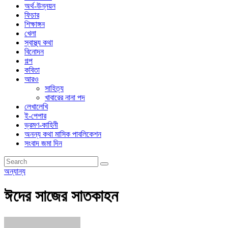
অর্থ-উন্নয়ন
ফিচার
শিক্ষাঙ্গন
খেলা
স্বাস্থ্য কথা
বিনোদন
গল্প
কবিতা
আরও
সাহিত্য
খাবারের নানা পদ
লেখালেখি
ই-পেপার
ভ্রমণ-কাহিনী
অনন্য কথা মাসিক পাবলিকেশন
সংবাদ জমা দিন
অন্যান্য
ঈদের সাজের সাতকাহন