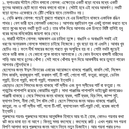
১. ফ্লাওয়ার স্টাইল স্টোন বসানো নোলক: এক্ষেত্রে একটি বড়ো নথের মধ্যে একটি
ফুলের আকারে ছোট মতো পাথর বসানো থাকে। সেটাই হবে এই নথের আকর্ষণ। নথটি
বড়ো হলেও একেবারে যে ঠোঁট পেরিয়ে যাবে তেমনটাও নয়।
২. হেভি নক্সার নোলক: পড়েই বুঝতে পারছেন যে এর ডিজাইনে থাকবে একাধিক রঙিন
পাথর। বেশ ভারী হবে নোলকটি ওজনেও। আপনার ব্রাইডাল লুক একটু হালকা করতে হবে
যাতে মুখের মধ্যে নথটি ফুটে ওঠে। তার ফাঁক দিয়ে আপনার এক চিলতে মিষ্টি হাসিই হবু
বরের মনের মনিকোঠায় জায়গা করে নেবে।
৩. মারাঠি স্টাইল নোলক: আজকাল এর চাহিদা তুঙ্গে। বাঙালি ও অবাঙালি সবাই এই
ধরণের অন্যরকম নোলকে সাজাতে চাইছে নিজেকে। খুব বড়ো হয় না এগুলি। আবার খুব
ছোটও নয়। ফলে দীর্ঘ সময়ের জন্যে পরতে খুব অসুবিধে হয় না। গোটা নথটা জুড়েই
থাকে ভারী কাজ। যে কোনো লুকে মানাবে আপনাকে। যে কোন উৎসবে বাঙ্গালী নারীদের
শাড়ি আর সাথে চুলের খোঁপা। সেই সাথে খোঁপায় ফুল দিয়ে আকর্ষনীয় করে তুলতে পারেন
আপনার সৌন্দর্য্যকে।
ছেলেদের জন্য ঈদুল ফিতরের এবারের আয়োজনে থাকছে পাঞ্জাবি, কাবলি সেট, সিঙ্গেল
পিস কাবলি, ক্যাজুয়াল শার্ট, ফরমাল শার্ট, টি শার্ট, পোলো শার্ট, ফতুয়া, কাতুয়া, ডেনিম
প্যান্ট, চিনো প্যান্ট, কার্গো প্যান্ট, পায়জামা ইত্যাদি।
এছাড়াও ছেলে শিশুদের জন্য থাকছে শর্ট স্লীভ এবং ফুল স্লীভের শার্ট বা ফতুয়া। লং
প্যান্টের পাশাপাশি রয়েছে কোয়ার্টার প্যান্ট। সাদা পাঞ্জাবির পাশাপাশি ভাইব্রেন্ট কালারেরও
পাঞ্জাবী থাকছে। মেয়ে শিশুদের জন্য থাকছে ফ্রক, পার্টি ফ্রক, থ্রি পিস, জাম্প সুট,
ফ্যাশন টপস, নীমা সেট, টপ বটম সেট। ছেলে শিশুদের জন্য আরও থাকছে পাঞ্জাবি,
কাতুয়া, লং ও শর্ট স্লীভ শার্ট, পলো টি-শার্ট, ফ্যাশনেবল শার্ট-প্যান্ট সেট, বয়েজ কার্গো
ইত্যাদি।
পুরুষদের গয়নাঃ পুরুষদের সাজের আনুষঙ্গিক হিসাবে আর যা-ই হোক, কোনও গয়নার কথা
ঝট করে ভাবা হত না আগে। কিন্তু সময় বদলেছে। বদলেছে রুচি। এখন প্রায় সব গয়না
বিপণি আলাদা করে পুরুষদের জন্য আনে নিত্য নতুন ডিজাইন। আর গয়না পরার চলও