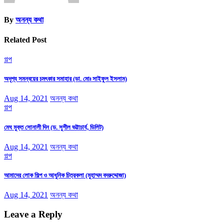
By
অনন্য কথা
Related Post
গল্প
অদৃশ্য সমন্বয়ের চমৎকার সমাহার (ডা. মোঃ সাইফুল ইসলাম)
Aug 14, 2021
অনন্য কথা
গল্প
মেঘ মুক্ত সোনালী দিন (ড. সুশীল ভট্টাচার্য, ডিলিট)
Aug 14, 2021
অনন্য কথা
গল্প
আমাদের লোক শিল্প ও আধুনিক চিত্রকলা (মুহাম্মদ বদরুদ্দোজা)
Aug 14, 2021
অনন্য কথা
Leave a Reply