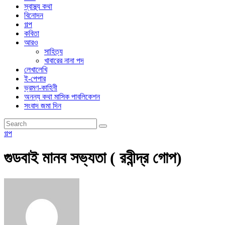
স্বাস্থ্য কথা
বিনোদন
গল্প
কবিতা
আরও
সাহিত্য
খাবারের নানা পদ
লেখালেখি
ই-পেপার
ভ্রমণ-কাহিনী
অনন্য কথা মাসিক পাবলিকেশন
সংবাদ জমা দিন
গল্প
গুডবাই মানব সভ্যতা ( রবীন্দ্র গোপ)