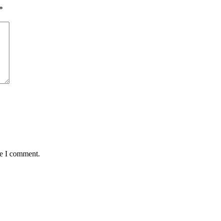
*
me I comment.