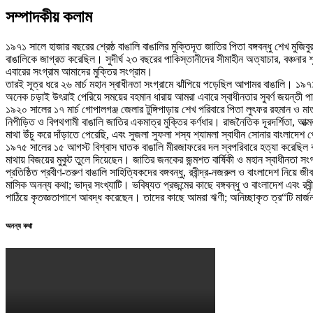
সম্পাদকীয় কলাম
১৯৭১ সালে হাজার বছরের শ্রেষ্ঠ বাঙালি বাঙালির মুক্তিদূত জাতির পিতা বঙ্গবন্ধু শেখ মুজি
বাঙালিকে জাগ্রত করেছিল। সুদীর্ঘ ২৩ বছরের পাকিস্তানীদের সীমাহীন অত্যাচার, বঞ্চনার শ
এবারের সংগ্রাম আমাদের মুক্তির সংগ্রাম।
তারই সূত্র ধরে ২৬ মার্চ মহান স্বাধীনতা সংগ্রামে ঝাঁপিয়ে পড়েছিল আপামর বাঙালি। ১৯৭১ সাল
অনেক চড়াই উৎরাই পেরিয়ে সময়ের বহমান ধারায় আমরা এবারে স্বাধীনতার সুবর্ণ জয়ন্তী 
১৯২০ সালের ১৭ মার্চ গোপালগঞ্জ জেলার টুঙ্গিপাড়ায় শেখ পরিবারে পিতা লুৎফর রহমান ও ম
নিপীড়িত ও বিপথগামী বাঙালি জাতির একমাত্র মুক্তির কর্ণধার। রাজনৈতিক দূরদর্শিতা, 
মাথা উঁচু করে দাঁড়াতে পেরেছি, এবং সুজলা সুফলা শস্য শ্যামলা স্বাধীন সোনার বাংলাদে
১৯৭৫ সালের ১৫ আগস্ট বিশ্বাস ঘাতক বাঙালি মীরজাফরের দল স্বপরিবারে হত্যা করেছিল ব
মাথায় বিজয়ের মুকুট তুলে দিয়েছেন। জাতির জনকের জন্মশত বার্ষিকী ও মহান স্বাধীনতা সংগ্
প্রতিষ্ঠিত প্রবীণ-তরুণ বাঙালি সাহিত্যিকদের বঙ্গবন্ধু, রবীন্দ্র-নজরুল ও বাংলাদেশ নিয়
মাসিক অনন্য কথা; ভাদ্র সংখ্যাটি। ভবিষ্যত প্রজন্মের কাছে বঙ্গবন্ধু ও বাংলাদেশ এবং র
পাঠিয়ে কৃতজ্ঞতাপাশে আবদ্ধ করেছেন। তাদের কাছে আমরা ঋণী; অনিচ্ছাকৃত ত্র“টি মার্
অনন্য কথা