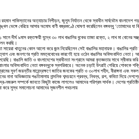
বুর রহমান পাকিস্তানের অত্যাচার নিপীড়ন, জুলুম নির্যাতন থেকে স্বাধীন সার্বভৌম বাংলাদেশ 
ৃঙ্খল ভেঙ্গে বেরিয়ে আসার অমোঘ বাণী বজ্রকণ্ঠে ঘোষণা করেছিলেন বঙ্গবন্ধু ‘তোমাদের যা কি
ে দীর্ঘ ৯মাস রক্তক্ষয়ী যুদ্ধে ৩০ লাখ বাঙালির বুকের তাজা রক্তে, ২ লাখ মা বোনের সম্ভ্রমে
পালন করছি।
াতা সায়েরা খাতুনের কোল আলো করে জন্ম নিয়েছিলেন সেই বাঙালির মহানায়ক। বাঙালির প্রতি অ
আত্মত্যাগ এবং জনগণের প্রতি মমত্ববোধের কারণেই হয়ে ওঠেন বাঙালির অবিসংবাদিত নেতা। আম
শ পেয়েছি। বাঙালি জাতি ও বাংলাদেশের স্বাধীনতা সংগ্রামে আমরা কৃতজ্ঞতার সাথে স্বীকার 
াংলার অবিসংবাদিত নেতা বঙ্গবন্ধুকে স্বপরিবারে। অনেক চড়াই উৎরাই পেরিয়ে শোককে শক্তি
রামের সুবর্ণ জয়ন্তীর মাহেন্দ্রক্ষণে জাতির জনকের প্রতি ও ৩০লাখ শহীদ, বীরাঙ্গনা এবং সকল
ে জীবনের নানা অভিজ্ঞতার পঙতিমালায় নান্দনিক শব্দচয়নে প্রবন্ধ, নিবন্ধ, গল্প, কবিতা দিয়ে 
বীন্দ্র-নজরুল সম্পর্কে জানতে কিছুটা কাজে লাগলেও আমাদের পরিশ্রম সার্থক। দেশের প্রতিষ্
জনা করে সুস্থ সমালোচনা আমাদের সৃজনশীল পথচলায়