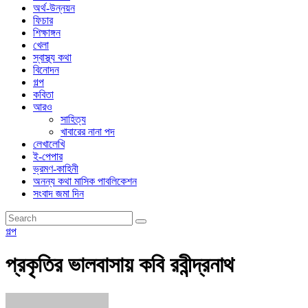
অর্থ-উন্নয়ন
ফিচার
শিক্ষাঙ্গন
খেলা
স্বাস্থ্য কথা
বিনোদন
গল্প
কবিতা
আরও
সাহিত্য
খাবারের নানা পদ
লেখালেখি
ই-পেপার
ভ্রমণ-কাহিনী
অনন্য কথা মাসিক পাবলিকেশন
সংবাদ জমা দিন
গল্প
প্রকৃতির ভালবাসায় কবি রবীন্দ্রনাথ