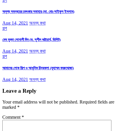
গল্প
অদৃশ্য সমন্বয়ের চমৎকার সমাহার (ডা. মোঃ সাইফুল ইসলাম)
Aug 14, 2021
অনন্য কথা
গল্প
মেঘ মুক্ত সোনালী দিন (ড. সুশীল ভট্টাচার্য, ডিলিট)
Aug 14, 2021
অনন্য কথা
গল্প
আমাদের লোক শিল্প ও আধুনিক চিত্রকলা (মুহাম্মদ বদরুদ্দোজা)
Aug 14, 2021
অনন্য কথা
Leave a Reply
Your email address will not be published.
Required fields are
marked
*
Comment
*