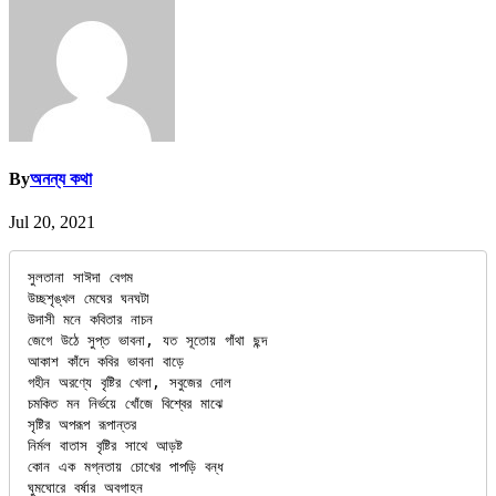
By
অনন্য কথা
Jul 20, 2021
সুলতানা সাঈদা বেগম
উচ্ছশৃঙ্খল মেঘের ঘনঘটা
উদাসী মনে কবিতার নাচন
জেগে উঠে সুপ্ত ভাবনা, যত সূতোয় গাঁথা ছন্দ
আকাশ কাঁদে কবির ভাবনা বাড়ে
গহীন অরণ্যে বৃষ্টির খেলা, সবুজের দোল
চমকিত মন নির্ভয়ে খোঁজে বিশ্বের মাঝে
সৃষ্টির অপরূপ রূপান্তর
নির্মল বাতাস বৃষ্টির সাথে আড়ষ্ট
কোন এক মগ্নতায় চোখের পাপড়ি বন্ধ
ঘুমঘোরে বর্ষার অবগাহন