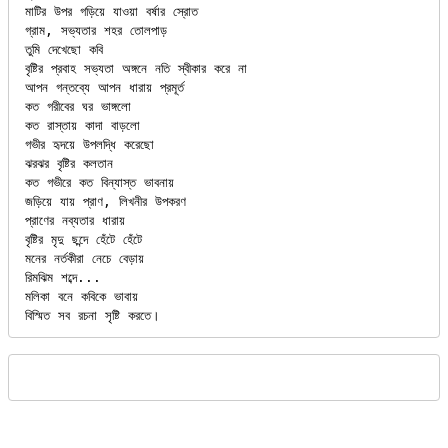
মাটির উপর গড়িয়ে যাওয়া বর্ষার স্রোত
গ্রাম, সভ্যতার শহর তোলপাড়
তুমি দেখেছো কবি
বৃষ্টির প্রবাহ সভ্যতা অঙ্গনে নতি স্বীকার করে না
আপন গন্তব্যে আপন ধারায় প্রমূর্ত
কত গরীবের ঘর ভাঙ্গলো
কত রাস্তায় কাদা বাড়লো
গভীর হৃদয়ে উপলদ্ধি করেছো
ঝরঝর বৃষ্টির কলতান
কত গভীরে কত বিন্যাস্ত ভাবনায়
জড়িয়ে যায় প্রাণ, লিখনীর উপকরণ
প্রাণের নব্যতার ধারায়
বৃষ্টির মৃদু ছন্দে হেঁটে হেঁটে
মনের নর্তকীরা নেচে বেড়ায়
রিমঝিম শব্দে...
মলি­কা বনে কবিকে ভাবায়
বিস্মিত সব রচনা সৃষ্টি করতে।