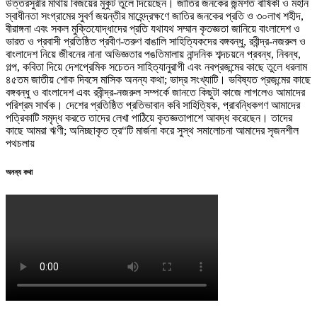
উত্তরসুরীর মাথায় বিজয়ের মুকুট তুলে দিয়েছেন। জাতির জনকের জন্মশত বার্ষিকী ও মহান
স্বাধীনতা সংগ্রামের সুবর্ণ জয়ন্তীর মাহেন্দ্রক্ষণে জাতির জনকের প্রতি ও ৩০লাখ শহীদ,
বীরাঙ্গনা এবং সকল মুক্তিযোদ্ধাদের প্রতি যথাযথ সম্মান কৃতজ্ঞতা জানিয়ে বাংলাদেশ ও
ভারত ও প্রবাসী প্রতিষ্ঠিত প্রবীণ-তরুণ বাঙালি সাহিত্যিকদের বঙ্গবন্ধু, রবীন্দ্র-নজরুল ও
বাংলাদেশ নিয়ে জীবনের নানা অভিজ্ঞতার পঙতিমালায় নান্দনিক শব্দচয়নে প্রবন্ধ, নিবন্ধ,
গল্প, কবিতা দিয়ে দেশপ্রেমিক সচেতন সাহিত্যানুরাগী এবং নবপ্রজন্মের কাছে তুলে ধরলাম
৪৫তম জাতীয় শোক দিবসে মাসিক অনন্য কথা; ভাদ্র সংখ্যাটি। ভবিষ্যত প্রজন্মের কাছে
বঙ্গবন্ধু ও বাংলাদেশ এবং রবীন্দ্র-নজরুল সম্পর্কে জানতে কিছুটা কাজে লাগলেও আমাদের
পরিশ্রম সার্থক। দেশের প্রতিষ্ঠিত প্রতিভাবান কবি সাহিত্যিক, প্রাবন্ধিকগণ আমাদের
পত্রিকাটি সমৃদ্ধ করতে তাদের লেখা পাঠিয়ে কৃতজ্ঞতাপাশে আবদ্ধ করেছেন। তাদের
কাছে আমরা ঋণী; অনিচ্ছাকৃত ত্র“টি মার্জনা করে সুস্থ সমালোচনা আমাদের সৃজনশীল
পথচলায়
অনন্য কথা