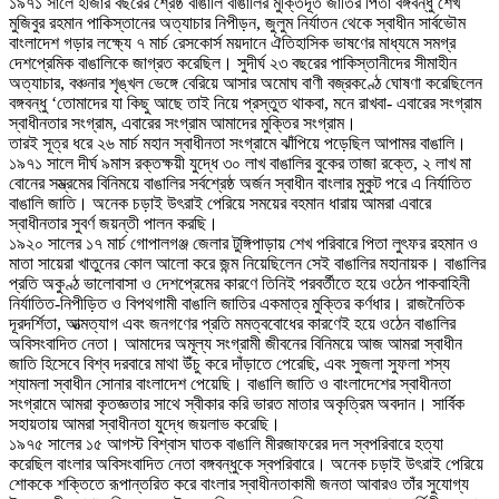
১৯৭১ সালে হাজার বছরের শ্রেষ্ঠ বাঙালি বাঙালির মুক্তিদূত জাতির পিতা বঙ্গবন্ধু শেখ
মুজিবুর রহমান পাকিস্তানের অত্যাচার নিপীড়ন, জুলুম নির্যাতন থেকে স্বাধীন সার্বভৌম
বাংলাদেশ গড়ার লক্ষ্যে ৭ মার্চ রেসকোর্স ময়দানে ঐতিহাসিক ভাষণের মাধ্যমে সমগ্র
দেশপ্রেমিক বাঙালিকে জাগ্রত করেছিল। সুদীর্ঘ ২৩ বছরের পাকিস্তানীদের সীমাহীন
অত্যাচার, বঞ্চনার শৃঙ্খল ভেঙ্গে বেরিয়ে আসার অমোঘ বাণী বজ্রকণ্ঠে ঘোষণা করেছিলেন
বঙ্গবন্ধু ‘তোমাদের যা কিছু আছে তাই নিয়ে প্রস্তুত থাকবা, মনে রাখবা- এবারের সংগ্রাম
স্বাধীনতার সংগ্রাম, এবারের সংগ্রাম আমাদের মুক্তির সংগ্রাম।
তারই সূত্র ধরে ২৬ মার্চ মহান স্বাধীনতা সংগ্রামে ঝাঁপিয়ে পড়েছিল আপামর বাঙালি।
১৯৭১ সালে দীর্ঘ ৯মাস রক্তক্ষয়ী যুদ্ধে ৩০ লাখ বাঙালির বুকের তাজা রক্তে, ২ লাখ মা
বোনের সম্ভ্রমের বিনিময়ে বাঙালির সর্বশ্রেষ্ঠ অর্জন স্বাধীন বাংলার মুকুট পরে এ নির্যাতিত
বাঙালি জাতি। অনেক চড়াই উৎরাই পেরিয়ে সময়ের বহমান ধারায় আমরা এবারে
স্বাধীনতার সুবর্ণ জয়ন্তী পালন করছি।
১৯২০ সালের ১৭ মার্চ গোপালগঞ্জ জেলার টুঙ্গিপাড়ায় শেখ পরিবারে পিতা লুৎফর রহমান ও
মাতা সায়েরা খাতুনের কোল আলো করে জন্ম নিয়েছিলেন সেই বাঙালির মহানায়ক। বাঙালির
প্রতি অকুণ্ঠ ভালোবাসা ও দেশপ্রেমের কারণে তিনিই পরবর্তীতে হয়ে ওঠেন পাকবাহিনী
নির্যাতিত-নিপীড়িত ও বিপথগামী বাঙালি জাতির একমাত্র মুক্তির কর্ণধার। রাজনৈতিক
দূরদর্শিতা, আত্মত্যাগ এবং জনগণের প্রতি মমত্ববোধের কারণেই হয়ে ওঠেন বাঙালির
অবিসংবাদিত নেতা। আমাদের অমূল্য সংগ্রামী জীবনের বিনিময়ে আজ আমরা স্বাধীন
জাতি হিসেবে বিশ্ব দরবারে মাথা উঁচু করে দাঁড়াতে পেরেছি, এবং সুজলা সুফলা শস্য
শ্যামলা স্বাধীন সোনার বাংলাদেশ পেয়েছি। বাঙালি জাতি ও বাংলাদেশের স্বাধীনতা
সংগ্রামে আমরা কৃতজ্ঞতার সাথে স্বীকার করি ভারত মাতার অকৃত্রিম অবদান। সার্বিক
সহায়তায় আমরা স্বাধীনতা যুদ্ধে জয়লাভ করেছি।
১৯৭৫ সালের ১৫ আগস্ট বিশ্বাস ঘাতক বাঙালি মীরজাফরের দল স্বপরিবারে হত্যা
করেছিল বাংলার অবিসংবাদিত নেতা বঙ্গবন্ধুকে স্বপরিবারে। অনেক চড়াই উৎরাই পেরিয়ে
শোককে শক্তিতে রূপান্তরিত করে বাংলার স্বাধীনতাকামী জনতা আবারও তাঁর সুযোগ্য