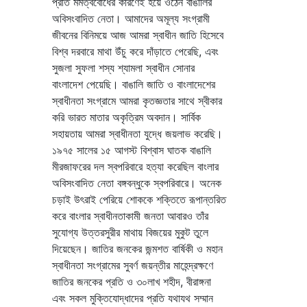
প্রতি মমত্ববোধের কারণেই হয়ে ওঠেন বাঙালির
অবিসংবাদিত নেতা। আমাদের অমূল্য সংগ্রামী
জীবনের বিনিময়ে আজ আমরা স্বাধীন জাতি হিসেবে
বিশ্ব দরবারে মাথা উঁচু করে দাঁড়াতে পেরেছি, এবং
সুজলা সুফলা শস্য শ্যামলা স্বাধীন সোনার
বাংলাদেশ পেয়েছি। বাঙালি জাতি ও বাংলাদেশের
স্বাধীনতা সংগ্রামে আমরা কৃতজ্ঞতার সাথে স্বীকার
করি ভারত মাতার অকৃত্রিম অবদান। সার্বিক
সহায়তায় আমরা স্বাধীনতা যুদ্ধে জয়লাভ করেছি।
১৯৭৫ সালের ১৫ আগস্ট বিশ্বাস ঘাতক বাঙালি
মীরজাফরের দল স্বপরিবারে হত্যা করেছিল বাংলার
অবিসংবাদিত নেতা বঙ্গবন্ধুকে স্বপরিবারে। অনেক
চড়াই উৎরাই পেরিয়ে শোককে শক্তিতে রূপান্তরিত
করে বাংলার স্বাধীনতাকামী জনতা আবারও তাঁর
সুযোগ্য উত্তরসুরীর মাথায় বিজয়ের মুকুট তুলে
দিয়েছেন। জাতির জনকের জন্মশত বার্ষিকী ও মহান
স্বাধীনতা সংগ্রামের সুবর্ণ জয়ন্তীর মাহেন্দ্রক্ষণে
জাতির জনকের প্রতি ও ৩০লাখ শহীদ, বীরাঙ্গনা
এবং সকল মুক্তিযোদ্ধাদের প্রতি যথাযথ সম্মান