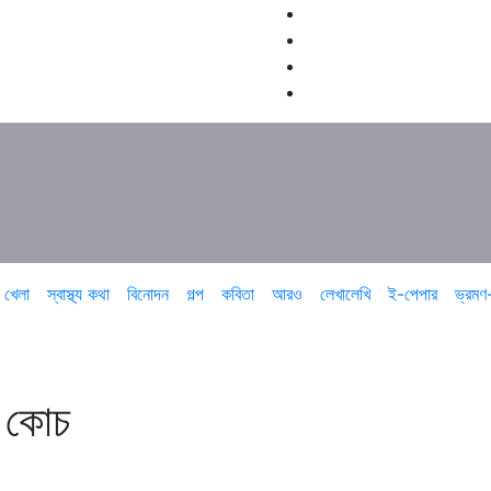
খেলা
স্বাস্থ্য কথা
বিনোদন
গল্প
কবিতা
আরও
লেখালেখি
ই-পেপার
ভ্রমণ
র কোচ