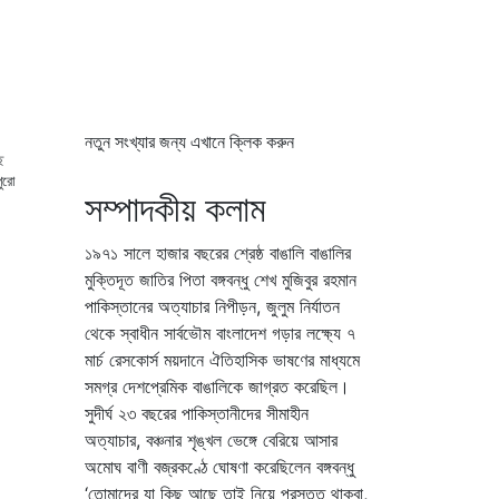
নতুন সংখ্যার জন্য এখানে ক্লিক করুন
ে
পুরো
সম্পাদকীয় কলাম
১৯৭১ সালে হাজার বছরের শ্রেষ্ঠ বাঙালি বাঙালির
মুক্তিদূত জাতির পিতা বঙ্গবন্ধু শেখ মুজিবুর রহমান
পাকিস্তানের অত্যাচার নিপীড়ন, জুলুম নির্যাতন
থেকে স্বাধীন সার্বভৌম বাংলাদেশ গড়ার লক্ষ্যে ৭
মার্চ রেসকোর্স ময়দানে ঐতিহাসিক ভাষণের মাধ্যমে
সমগ্র দেশপ্রেমিক বাঙালিকে জাগ্রত করেছিল।
সুদীর্ঘ ২৩ বছরের পাকিস্তানীদের সীমাহীন
অত্যাচার, বঞ্চনার শৃঙ্খল ভেঙ্গে বেরিয়ে আসার
অমোঘ বাণী বজ্রকণ্ঠে ঘোষণা করেছিলেন বঙ্গবন্ধু
‘তোমাদের যা কিছু আছে তাই নিয়ে প্রস্তুত থাকবা,