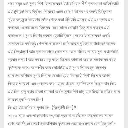
পারে নতুন এই সুপার লিগ। ইতোমধ্যেই ইউরোপিয়ান শীর্ষ ক্লাবগুলো অফিসিয়ালি
এই টুর্নামেন্ট নিয়ে বিবৃতিও দিয়েছে। এমন ঘোষণা আসার পর জরুরি ভিত্তিতে
সুইজারল্যান্ডে উয়েফার বৈঠক থেকে কড়া হুঁশিয়ারি এসেছে এই ১২ ক্লাব এবং
ক্লাবের খেলোয়াড়দের বিরুদ্ধে। তবে তাতে থোড়াই কিছু মনে করছেন এই
ক্লাবগুলো। সুপার লিগের প্রধান ফ্লোরিন্তিনো পেরেজ ইতোমধ্যেই একটি
সাক্ষাৎকারে সবকিছুর খোলাসা করেছেন। জানিয়েছেন ফুটবলকে বাঁচাতেই তাদের
এই সিদ্ধান্ত। আর ক্লাবগুলোকে লোকসান থেকে বাঁচিয়ে লাভের মুখ দেখানোটাই
প্রধান লক্ষ্য। আর সবচেয়ে বড় কারণ হিসেবে জানানো হয়েছে সমর্থকদের কাছে
ফুটবলকে আরও আকর্ষণীয় করে তোলাটাই এই সুপার লিগের মূল উদ্দেশ্য।
তবে ইউরোপিয়ান সুপার লিগকে ইতোমধ্যেই ‘বিদ্রোহী লিগ’ হিসেবে আখ্যা
দিয়েছে উয়েফা। এর পেছনের কারণ হচ্ছে উয়েফা চ্যাম্পিয়নস লিগকে বাদ দিয়ে
এই লিগ চালু করার ভাবনা তাদের। অর্থাৎ সুপার লিগ চালু হলে চিরতরে হারিয়ে যাবে
উয়েফা চ্যাম্পিয়নস লিগ।
কি এই ইউরোপিয়ান সুপার লিগ (বিদ্রোহী লিগ)?
২০০৯ সালে এক সাক্ষাৎকারে শঙ্কাটা প্রকাশ করেছিলেন আর্সেনালের সাবেক
কোচ আর্সেন ওয়েঙ্গার। ইউরোপিয়ান ফুটবলের ভেতরে-ভেতরে বেশ কিছু কর্তা-