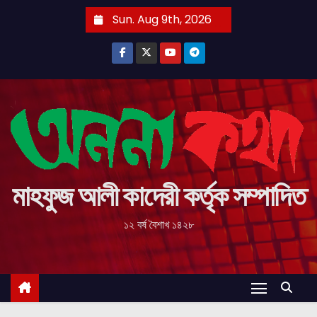
S
Sun. Aug 9th, 2026
k
i
p
t
o
c
o
n
t
মাহফুজ আলী কাদেরী কর্তৃক সম্পাদিত
e
১২ বর্ষ বৈশাখ ১৪২৮
n
t