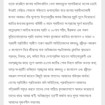
হত্যা করেছিল বাংলার অবিসংবাদিত নেতা বঙ্গবন্ধুকে স্বপরিবারে। অনেক চড়াই
উৎরাই পেরিয়ে শোককে শক্তিতে রূপান্তরিত করে বাংলার স্বাধীনতাকামী
জনতা আবারও তাঁর সুযোগ্য উত্তরসুরীর মাথায় বিজয়ের মুকুট তুলে দিয়েছেন।
জাতির জনকের জন্মশত বার্ষিকী ও মহান স্বাধীনতা সংগ্রামের সুবর্ণ জয়ন্তীর
মাহেন্দ্রক্ষণে জাতির জনকের প্রতি ও ৩০লাখ শহীদ, বীরাঙ্গনা এবং সকল
মুক্তিযোদ্ধাদের প্রতি যথাযথ সম্মান কৃতজ্ঞতা জানিয়ে বাংলাদেশ ও ভারত ও
প্রবাসী প্রতিষ্ঠিত প্রবীণ-তরুণ বাঙালি সাহিত্যিকদের বঙ্গবন্ধু, রবীন্দ্র-নজরুল
ও বাংলাদেশ নিয়ে জীবনের নানা অভিজ্ঞতার পঙতিমালায় নান্দনিক শব্দচয়নে
প্রবন্ধ, নিবন্ধ, গল্প, কবিতা দিয়ে দেশপ্রেমিক সচেতন সাহিত্যানুরাগী এবং
নবপ্রজন্মের কাছে তুলে ধরলাম ৪৫তম জাতীয় শোক দিবসে মাসিক অনন্য কথা;
ভাদ্র সংখ্যাটি। ভবিষ্যত প্রজন্মের কাছে বঙ্গবন্ধু ও বাংলাদেশ এবং রবীন্দ্র-
নজরুল সম্পর্কে জানতে কিছুটা কাজে লাগলেও আমাদের পরিশ্রম সার্থক।
দেশের প্রতিষ্ঠিত প্রতিভাবান কবি সাহিত্যিক, প্রাবন্ধিকগণ আমাদের
পত্রিকাটি সমৃদ্ধ করতে তাদের লেখা পাঠিয়ে কৃতজ্ঞতাপাশে আবদ্ধ করেছেন।
তাদের কাছে আমরা ঋণী; অনিচ্ছাকৃত ত্র“টি মার্জনা করে সুস্থ সমালোচনা
আমাদের সৃজনশীল পথচলায়