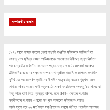
সম্পাদকীয় কলাম
১৯৭১ সালে হাজার বছরের শ্রেষ্ঠ বাঙালি বাঙালির মুক্তিদূত জাতির পিতা
বঙ্গবন্ধু শেখ মুজিবুর রহমান পাকিস্তানের অত্যাচার নিপীড়ন, জুলুম নির্যাতন
থেকে স্বাধীন সার্বভৌম বাংলাদেশ গড়ার লক্ষ্যে ৭ মার্চ রেসকোর্স ময়দানে
ঐতিহাসিক ভাষণের মাধ্যমে সমগ্র দেশপ্রেমিক বাঙালিকে জাগ্রত করেছিল।
সুদীর্ঘ ২৩ বছরের পাকিস্তানীদের সীমাহীন অত্যাচার, বঞ্চনার শৃঙ্খল ভেঙ্গে
বেরিয়ে আসার অমোঘ বাণী বজ্রকণ্ঠে ঘোষণা করেছিলেন বঙ্গবন্ধু ‘তোমাদের যা
কিছু আছে তাই নিয়ে প্রস্তুত থাকবা, মনে রাখবা- এবারের সংগ্রাম
স্বাধীনতার সংগ্রাম, এবারের সংগ্রাম আমাদের মুক্তির সংগ্রাম।
তারই সূত্র ধরে ২৬ মার্চ মহান স্বাধীনতা সংগ্রামে ঝাঁপিয়ে পড়েছিল আপামর