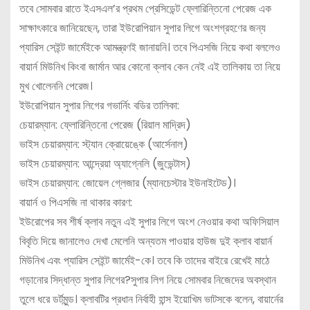
তবে সোমবার রাতে ইএসএল’র প্রথম প্রেসিডেন্ট ফ্লোরিন্তিনো পেরেজ এক
সাক্ষাৎকারে জানিয়েছেন, তারা ইউরোপিয়ান সুপার লিগে অংশগ্রহণের জন্য
প্যারিস সেইন্ট জার্মেইকে আমন্ত্রণই জানায়নি। তবে পিএসজি নিয়ে কথা বললেও
বায়ার্ন মিউনিখ কিংবা জার্মান আর কোনো ক্লাব কেন নেই এই তালিকায় তা নিয়ে
মুখ খোলেননি পেরেজ।
ইউরোপিয়ান সুপার লিগের গভার্নিং বডির তালিকা:
চেয়ারম্যান: ফ্লোরিন্তিনো পেরেজ (রিয়াল মাদ্রিদ)
ভাইস চেয়ারম্যান: স্ট্যান ক্রোয়েঙ্কে (আর্সেনাল)
ভাইস চেয়ারম্যান: আন্দ্রেয়া অ্যাগ্নেলি (জুভেন্টাস)
ভাইস চেয়ারম্যান: জোয়েল গ্লেজার (ম্যানচেস্টার ইউনাইটেড)।
বায়ার্ন ও পিএসজি না থাকার কারণ:
ইউরোপের সব শীর্ষ ক্লাব নতুন এই সুপার লিগে অংশ নেওয়ার কথা অফিসিয়াল
বিবৃতি দিয়ে জানালেও দেখা মেলেনি অন্যতম পাওয়ার হাউজ দুই ক্লাব বায়ার্ন
মিউনিখ এবং প্যারিস সেইন্ট জার্মেই-কে। তবে কি তাদের বাইরে রেখেই মাঠে
গড়ানোর সিদ্ধান্ত সুপার লিগের?সুপার লিগ নিয়ে সোমবার নিজেদের অবস্থান
তুলে ধরে ডর্টমুন্ড। ক্লাবটির প্রধান নির্বাহী হান্স ইয়োখিম ভাটসকে বলেন, বায়ার্নের