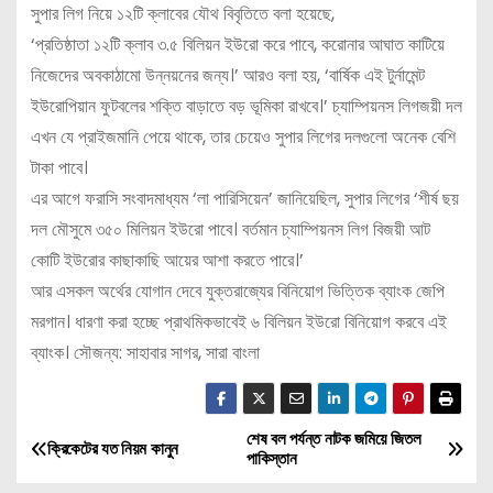
সুপার লিগ নিয়ে ১২টি ক্লাবের যৌথ বিবৃতিতে বলা হয়েছে,
‘প্রতিষ্ঠাতা ১২টি ক্লাব ৩.৫ বিলিয়ন ইউরো করে পাবে, করোনার আঘাত কাটিয়ে
নিজেদের অবকাঠামো উন্নয়নের জন্য।’ আরও বলা হয়, ‘বার্ষিক এই টুর্নামেন্ট
ইউরোপিয়ান ফুটবলের শক্তি বাড়াতে বড় ভূমিকা রাখবে।’ চ্যাম্পিয়নস লিগজয়ী দল
এখন যে প্রাইজমানি পেয়ে থাকে, তার চেয়েও সুপার লিগের দলগুলো অনেক বেশি
টাকা পাবে।
এর আগে ফরাসি সংবাদমাধ্যম ‘লা পারিসিয়েন’ জানিয়েছিল, সুপার লিগের ‘শীর্ষ ছয়
দল মৌসুমে ৩৫০ মিলিয়ন ইউরো পাবে। বর্তমান চ্যাম্পিয়নস লিগ বিজয়ী আট
কোটি ইউরোর কাছাকাছি আয়ের আশা করতে পারে।’
আর এসকল অর্থের যোগান দেবে যুক্তরাজ্যের বিনিয়োগ ভিত্তিক ব্যাংক জেপি
মরগান। ধারণা করা হচ্ছে প্রাথমিকভাবেই ৬ বিলিয়ন ইউরো বিনিয়োগ করবে এই
ব্যাংক। সৌজন্য: সাহাবার সাগর, সারা বাংলা
শেষ বল পর্যন্ত নাটক জমিয়ে জিতল
P
ক্রিকেটের যত নিয়ম কানুন
পাকিস্তান