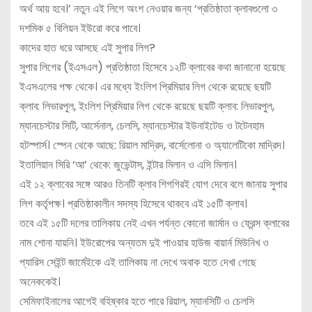
অর্থ আয় হবে।’ নতুন এই লিগে অংশ নেওয়ার জন্য ‘প্রতিষ্ঠাতা ক্লাবগুলো ৩
দশমিক ৫ বিলিয়ন ইউরো করে পাবে।
কাদের হাত ধরে আসছে এই সুপার লিগ?
সুপার লিগের (ইএসএল) প্রতিষ্ঠাতা হিসেবে ১২টি ক্লাবের কথা জানানো হয়েছে
ইএসএলের পক্ষ থেকে। এর মধ্যে ইংলিশ প্রিমিয়ার লিগ থেকে রয়েছে ছয়টি
ক্লাব: লিভারপুল, ইংলিশ প্রিমিয়ার লিগ থেকে রয়েছে ছয়টি ক্লাব: লিভারপুল,
ম্যানচেস্টার সিটি, আর্সেনাল, চেলসি, ম্যানচেস্টার ইউনাইটেড ও টটেনহাম
হটস্পার্স। স্পেন থেকে আছে: রিয়াল মাদ্রিদ, বার্সেলোনা ও অ্যালেটিকো মাদ্রিদ।
ইতালিয়ান সিরি ‘আ’ থেকে: জুভেন্টাস, ইন্টার মিলান ও এসি মিলান।
এই ১২ ক্লাবের সঙ্গে আরও তিনটি ক্লাব শিগগিরই যোগ দেবে বলে জানায় সুপার
লিগ কর্তৃপক্ষ। প্রতিষ্ঠাকালীন সদস্য হিসেবে থাকবে এই ১৫টি ক্লাব।
তবে এই ১৫টি দলের তালিকায় নেই এখন পর্যন্ত কোনো জার্মান ও ফ্রেন্স ক্লাবের
নাম শোনা যায়নি। ইউরোপের অন্যতম দুই পাওয়ার হাউজ বায়ার্ন মিউনিখ ও
প্যারিস সেইন্ট জার্মেইকে এই তালিকায় না দেখে অবাক হতে দেখা গেছে
অনেককেই।
সেমিফাইনালের আগেই বহিষ্কার হতে পারে রিয়াল, ম্যানসিটি ও চেলসি