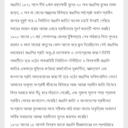
বাঙালি। ১৯৭১ সালে দীর্ঘ ৯মাস রক্তক্ষয়ী যুদ্ধে ৩০ লাখ বাঙালির বুকের তাজা
রক্তে, ২ লাখ মা বোনের সম্ভ্রমের বিনিময়ে বাঙালির সর্বশ্রেষ্ঠ অর্জন স্বাধীন
বাংলার মুকুট পরে এ নির্যাতিত বাঙালি জাতি। অনেক চড়াই উৎরাই পেরিয়ে
সময়ের বহমান ধারায় আমরা এবারে স্বাধীনতার সুবর্ণ জয়ন্তী পালন করছি।
১৯২০ সালের ১৭ মার্চ গোপালগঞ্জ জেলার টুঙ্গিপাড়ায় শেখ পরিবারে পিতা লুৎফর
রহমান ও মাতা সায়েরা খাতুনের কোল আলো করে জন্ম নিয়েছিলেন সেই বাঙালির
মহানায়ক। বাঙালির প্রতি অকুণ্ঠ ভালোবাসা ও দেশপ্রেমের কারণে তিনিই
পরবর্তীতে হয়ে ওঠেন পাকবাহিনী নির্যাতিত-নিপীড়িত ও বিপথগামী বাঙালি
জাতির একমাত্র মুক্তির কর্ণধার। রাজনৈতিক দূরদর্শিতা, আত্মত্যাগ এবং
জনগণের প্রতি মমত্ববোধের কারণেই হয়ে ওঠেন বাঙালির অবিসংবাদিত নেতা।
আমাদের অমূল্য সংগ্রামী জীবনের বিনিময়ে আজ আমরা স্বাধীন জাতি হিসেবে
বিশ্ব দরবারে মাথা উঁচু করে দাঁড়াতে পেরেছি, এবং সুজলা সুফলা শস্য শ্যামলা
স্বাধীন সোনার বাংলাদেশ পেয়েছি। বাঙালি জাতি ও বাংলাদেশের স্বাধীনতা
সংগ্রামে আমরা কৃতজ্ঞতার সাথে স্বীকার করি ভারত মাতার অকৃত্রিম অবদান।
সার্বিক সহায়তায় আমরা স্বাধীনতা যুদ্ধে জয়লাভ করেছি।
১৯৭৫ সালের ১৫ আগস্ট বিশ্বাস ঘাতক বাঙালি মীরজাফরের দল স্বপরিবারে