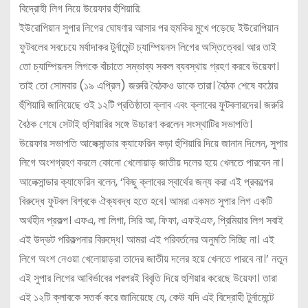
বিদ্রোহী লিগ নিয়ে উয়েফার হুঁশিয়ারি:
ইউরোপিয়ান সুপার লিগের ঘোষণার আসার পর হুমকির মুখে পড়েছে ইউরোপিয়ান
ফুটবলের সবচেয়ে মর্যাদাকর টুর্নামেন্ট চ্যাম্পিয়নস লিগের অস্তিত্বের। আর তাই
তো চ্যাম্পিয়নস লিগকে বাঁচাতে সম্ভাব্য সকল ব্যবস্থায় গ্রহণ করবে উয়েফা।
তাই তো সোমবার (১৯ এপ্রিল) জরুরি বৈঠকও ডাকে তারা। বৈঠক শেষে কঠোর
হুঁশিয়ারি জানিয়েছে ওই ১২টি প্রতিষ্ঠাতা ক্লাব এবং ক্লাবের ফুটবলারদের। জরুরি
বৈঠক শেষে সেটাই হুশিয়ারির সঙ্গে উচ্চারণ করলেন সংস্থাটির সভাপতি।
উয়েফার সভাপতি আলেক্সান্ডার ক্যাফেরিন কড়া হুঁশিয়ারি দিয়ে জানান দিলেন, সুপার
লিগে অংশগ্রহণ করলে কোনো খেলোয়াড় জাতীয় দলের হয়ে খেলতে পারবেন না।
আলেক্সান্ডার ক্যাফেরিন বলেন, ‘কিছু ক্লাবের স্বার্থের জন্য করা এই প্রকল্পের
বিরুদ্ধে ফুটবল বিশ্বকে ঐক্যবদ্ধ হতে হবে। আমরা একমত সুপার লিগ একটি
অর্থহীন প্রকল্প। এফএ, লা লিগা, সিরি আ, ফিফা, এফইএফ, প্রিমিয়ার লিগ সবাই
এই উদ্ভট পরিকল্পনার বিরুদ্ধে। আমরা এই পরিবর্তনের অনুমতি দিচ্ছি না। এই
লিগে অংশ নেওয়া খেলোয়াড়রা তাদের জাতীয় দলের হয়ে খেলতে পারবে না।’ নতুন
এই সুপার লিগের আবির্ভাবের পরপরই বিবৃতি দিয়ে হুশিয়ার করেছে উয়েফা। তারা
এই ১২টি ক্লাবকে সতর্ক করে জানিয়েছে যে, কেউ যদি এই বিদ্রোহী টুর্নামেন্টে