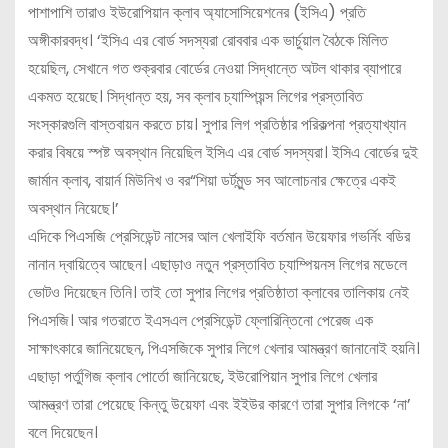
পাশাপাশি তারাও ইউরোপিয়ান ক্লাব অ্যাসোসিয়েশনের (ইসিএ) প্রতি
অঙ্গীকারবদ্ধ। ‘ইসিএ এর বোর্ড সদস্যরা রোববার এক ভার্চুয়াল বৈঠকে মিলিত
হয়েছিল, সেখানে গত শুক্রবার বোর্ডের নেওয়া সিদ্ধান্তে অটল থাকার ব্যাপারে
একমত হয়েছে। সিদ্ধান্ত হয়, সব ক্লাব চ্যাম্পিয়ন্স লিগের প্রস্তাবিত
সংস্কারগুলি বাস্তবায়ন করতে চায়। সুপার লিগ প্রতিষ্ঠার পরিকল্পনা প্রত্যাখ্যান
করার বিষয়ে স্পষ্ট অবস্থান নিয়েছিল ইসিএ এর বোর্ড সদস্যরা। ইসিএ বোর্ডের দুই
জার্মান ক্লাব, বায়ার্ন মিউনিখ ও বর“শিয়া ডর্টমুন্ড সব আলোচনার ক্ষেত্রে একই
অবস্থান নিয়েছে।’
এদিকে পিএসজি প্রেসিডেন্ট নাসের আল খেলাইফি বর্তমান উয়েফার গভর্নিং বডির
নানান দ্বায়িত্বে আছেন। এছাড়াও নতুন প্রস্তাবিত চ্যাম্পিয়নস লিগের মডেলে
ভোটও দিয়েছেন তিনি। তাই তো সুপার লিগের প্রতিষ্ঠাতা ক্লাবের তালিকায় নেই
পিএসজি। আর গতরাতে ইএসএল প্রেসিডেন্ট ফ্লোরিন্তিনো পেরেজ এক
সাক্ষাৎকারে জানিয়েছেন, পিএসজিকে সুপার লিগে খেলার আমন্ত্রণ জানানোই হয়নি।
এছাড়া পর্তুগিজ ক্লাব পোর্তো জানিয়েছে, ইউরোপিয়ান সুপার লিগে খেলার
আমন্ত্রণ তারা পেয়েছে কিন্তু উয়েফা এবং ইইউর কারণে তারা সুপার লিগকে ‘না’
বলে দিয়েছেন।