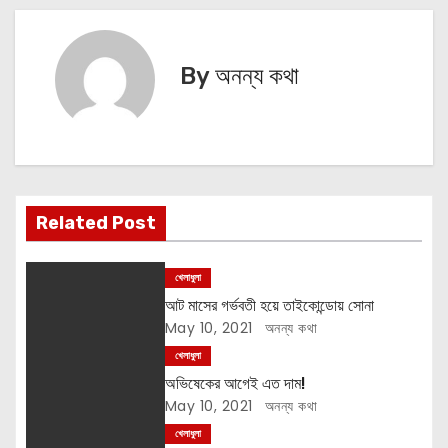
o
s
By
অনন্য কথা
t
n
a
v
Related Post
i
খেলাধুলা
g
আট মাসের গর্ভবতী হয়ে তাইকোন্ডোয় সোনা
May 10, 2021
অনন্য কথা
a
খেলাধুলা
t
অভিষেকের আগেই এত দাম!
May 10, 2021
অনন্য কথা
i
খেলাধুলা