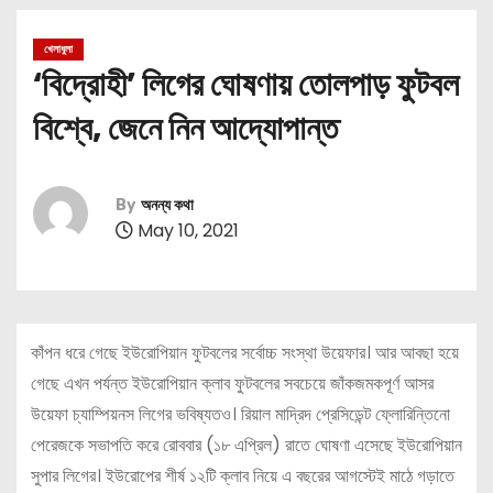
খেলাধুলা
‘বিদ্রোহী’ লিগের ঘোষণায় তোলপাড় ফুটবল
বিশ্বে, জেনে নিন আদ্যোপান্ত
By
অনন্য কথা
May 10, 2021
কাঁপন ধরে গেছে ইউরোপিয়ান ফুটবলের সর্বোচ্চ সংস্থা উয়েফার। আর আবছা হয়ে
গেছে এখন পর্যন্ত ইউরোপিয়ান ক্লাব ফুটবলের সবচেয়ে জাঁকজমকপূর্ণ আসর
উয়েফা চ্যাম্পিয়নস লিগের ভবিষ্যতও। রিয়াল মাদ্রিদ প্রেসিডেন্ট ফ্লোরিন্তিনো
পেরেজকে সভাপতি করে রোববার (১৮ এপ্রিল) রাতে ঘোষণা এসেছে ইউরোপিয়ান
সুপার লিগের। ইউরোপের শীর্ষ ১২টি ক্লাব নিয়ে এ বছরের আগস্টেই মাঠে গড়াতে