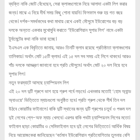
ব্যক্তি নাকি জোট বেঁধেছেন, সেরা ক্লাবগুলোকে নিয়ে আলাদা একটা লিগ করার
জন্য। মাঝে এ নিয়ে দীর্ঘ সময় কিছু শোনা যায়নি। ফিসফাস শুরু হয় গত বছর
থেকে। দর্শক-সমর্থকদের কথা মাথায় রেখে একই মৌসুমে ইউরোপের বড় বড়
দলকে অন্তত একবার মুখোমুখি করাতে ‘ইউরোপিয়ান সুপার লিগ’ নামে একটা
টুর্নামেন্টের কথা নাকি ভাবা হচ্ছে।
ইএসএল এক বিবৃতিতে জানায়, আরও তিনটি ক্লাব রয়েছে প্রতিষ্ঠাতা ক্লাবগুলোর
তালিকায়। অর্থাৎ মোট ১৫টি ক্লাব। এই ১৫ দল সব সময় এই লিগে থাকবে। আরও
পাঁচ দলকে আমন্ত্রণ জানানো হবে প্রতি মৌসুমে। অর্থাৎ মোট ২০ দল নিয়ে হবে
সুপার লিগ।
নতুন ফরম্যাটে আসছে চ্যাম্পিয়নস লিগ
এই ২০ দল দুটি গ্রুপে ভাগ হয়ে গ্রুপ পর্বে লড়বে। এখনকার মতোই ‘হোম অ্যান্ড
অ্যাওয়ে’ ভিত্তিতে ম্যাচগুলো অনুষ্ঠিত হবে। প্রতি গ্রুপ থেকে শীর্ষ তিন দল
উঠবে কোয়ার্টার ফাইনালে। বাকি দুটি স্থানের জন্য দুটি গ্রুপের চতুর্থ ও পঞ্চম দল
দুই লেগের প্লে-অফ ম্যাচ খেলবে। এরপর বাকি পথটা চ্যাম্পিয়নস লিগের মতো।
ফাইনাল ছাড়া কোয়ার্টার ও সেমিফাইনাল হবে দুই লেগের ভিত্তিতে। আর্থিক বিষয়
নিয়ে আয়োজকেরা জানিয়েছেন ‘বর্তমান ইউরোপিয়ান প্রতিযোগিতার তুলনায় বেশি