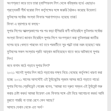
অংশগ্রহণ করে তবে তারা চ্যাম্পিয়নস লিগ থেকে বহিষ্কার হবে। এছাড়াও
প্রত্যেকটি শীর্ষ ঘরোয়া লিগ কর্তৃপক্ষের সঙ্গে জরুরি বৈঠকও করেছে উয়েফা।
ফুটবলের সর্বোচ্চ সংস্থা ফিফার স্মরাণাপন্নও হয়েছে তারা।
ফিফা এ ব্যাপারে যা বলছে-
সুপার লিগের আত্মপ্রকাশের পর পর কড়া হুঁশিয়ারি বাণী শুনিয়েছিল ফুটবলার সর্বোচ্চ
সংস্থা ফিফা। জানান দিয়েছিল সুপার লিগে অংশগ্রহণ করা ফুটবলাররা জাতীয়
দলের হয়ে খেলতে পারবেন না। তবে পরবর্তীতে সুর পাল্টে তারা নরম হয়েছে। আর
ফুটবলের সকল সংস্থার প্রতি আহ্বান জানিয়েছেন যাতে করে আটকানো সুপার
লিগ।
কবে নাগাদ মাঠে গড়াবে সুপার লিগ?
২০২১ সালেই সুপার লিগ মাঠে গড়ানোর লক্ষ্য নিয়ে নেমেছে কর্তৃপক্ষ। ধারণা করা
হচ্ছে ২০২১ সালের আগস্টেই এই টুর্নামেন্টের প্রথম আসর মাঠে গড়াতে পারে।
সুপার লিগের প্রেসিডেন্ট পেরেজ বলেন, ‘আমরা যত দ্রুত সম্ভব এই টুর্নামেন্ট শুরু
করার চেষ্টা করব। আমরা উয়েফা এবং ফিফার সঙ্গে এটা নিয়ে আলোচনা করব। আমি
বুঝতে পারছি না তারা রেগে কেন আছে।’
আসবে যেখান থেকে এত অর্থ-