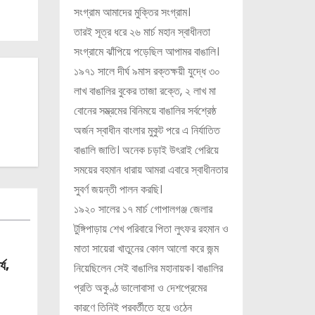
সংগ্রাম আমাদের মুক্তির সংগ্রাম।
তারই সূত্র ধরে ২৬ মার্চ মহান স্বাধীনতা
সংগ্রামে ঝাঁপিয়ে পড়েছিল আপামর বাঙালি।
১৯৭১ সালে দীর্ঘ ৯মাস রক্তক্ষয়ী যুদ্ধে ৩০
লাখ বাঙালির বুকের তাজা রক্তে, ২ লাখ মা
বোনের সম্ভ্রমের বিনিময়ে বাঙালির সর্বশ্রেষ্ঠ
অর্জন স্বাধীন বাংলার মুকুট পরে এ নির্যাতিত
বাঙালি জাতি। অনেক চড়াই উৎরাই পেরিয়ে
সময়ের বহমান ধারায় আমরা এবারে স্বাধীনতার
সুবর্ণ জয়ন্তী পালন করছি।
১৯২০ সালের ১৭ মার্চ গোপালগঞ্জ জেলার
টুঙ্গিপাড়ায় শেখ পরিবারে পিতা লুৎফর রহমান ও
মাতা সায়েরা খাতুনের কোল আলো করে জন্ম
্য,
নিয়েছিলেন সেই বাঙালির মহানায়ক। বাঙালির
প্রতি অকুণ্ঠ ভালোবাসা ও দেশপ্রেমের
কারণে তিনিই পরবর্তীতে হয়ে ওঠেন