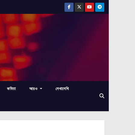
কবিতা
আরও
লেখালেখি