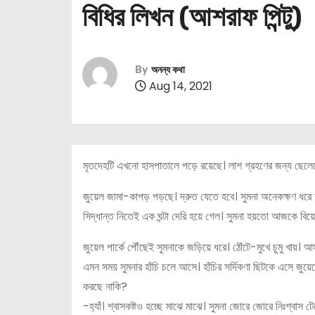
বিধির লিখন (আশরাফ পিন্টু)
By
অনন্য কথা
Aug 14, 2021
মৃতদেহটি এখনো হাসপাতালে পড়ে রয়েছে। লাশ গ্রহণের জন্য ছেলেক
জুয়েল জামা-কাপড় পড়ছে। দ্রুত যেতে হবে। সুমনা অনেকক্ষণ ধরে অপ
সিদ্ধান্ত নিতেই এক ঘন্টা দেরি হয়ে গেল। সুমনা হয়তো আজকে বিয়
জুয়েল পার্কে পৌঁছেই সুমনাকে জড়িয়ে ধরে। ঠোঁটে-মুখে চুমু খায়।
এমন সময় সুমনার হাঁচি চলে আসে। হাঁচির সর্দিকণা ছিটকে এসে জুয়ে
করছে নাকি?
-হ্যাঁ। শ্বাসকষ্টও হচ্ছে মাঝে মাঝে। সুমনা জোরে জোরে নিঃশ্বাস ট