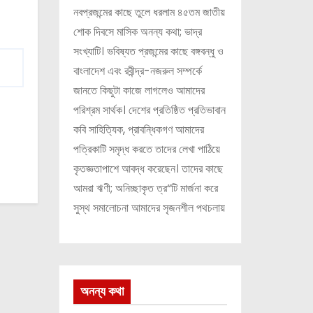
নবপ্রজন্মের কাছে তুলে ধরলাম ৪৫তম জাতীয়
শোক দিবসে মাসিক অনন্য কথা; ভাদ্র
সংখ্যাটি। ভবিষ্যত প্রজন্মের কাছে বঙ্গবন্ধু ও
বাংলাদেশ এবং রবীন্দ্র-নজরুল সম্পর্কে
জানতে কিছুটা কাজে লাগলেও আমাদের
পরিশ্রম সার্থক। দেশের প্রতিষ্ঠিত প্রতিভাবান
কবি সাহিত্যিক, প্রাবন্ধিকগণ আমাদের
পত্রিকাটি সমৃদ্ধ করতে তাদের লেখা পাঠিয়ে
কৃতজ্ঞতাপাশে আবদ্ধ করেছেন। তাদের কাছে
আমরা ঋণী; অনিচ্ছাকৃত ত্র“টি মার্জনা করে
সুস্থ সমালোচনা আমাদের সৃজনশীল পথচলায়
অনন্য কথা