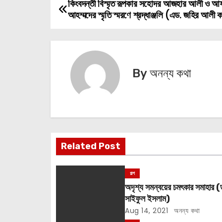
কিংবদন্তী বিস্মৃত রূপকার সহোদর আজহার আলী ও আফ
P
আহম্মদের স্মৃতি স্মরণে শ্রদ্ধাঞ্জলি (এড. জহির আলী 
o
s
t
By
অনন্য কথা
n
a
v
Related Post
i
g
গল্প
অদৃশ্য সমন্বয়ের চমৎকার সমাহার (
a
সাইফুল ইসলাম)
Aug 14, 2021
অনন্য কথা
t