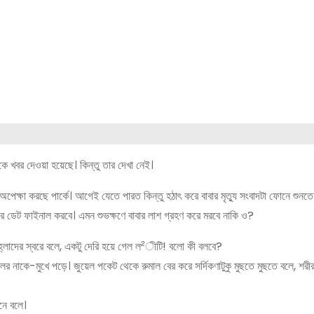
ে খবর দেওয়া হয়েছে। কিন্তু তার দেখা নেই।
েক্ষা করছে পার্কে। আগেই যেতে পারত কিন্তু হঠাৎ করে বাবার মৃত্যু সংবাদটা ফোনে শুনত
ের ডেট ফাইনাল করবে। এমন শুভক্ষণে বাবার লাশ গ্রহণ করে মরবে নাকি ও?
 আহ্লাদের স্বরে বলে, একটু দেরি হয়ে গেল ল²ীটি! বলো কী বলবে?
লের নাকে-মুখে পড়ে। জুয়েল পকেট থেকে রুমাল বের করে সর্দিকণাটুকু মুছতে মুছতে বলে, শরীর
েনে বলে।