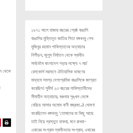
১৯৭১ সালে হাজার বছরের শ্রেষ্ঠ বাঙালি
বাঙালির মুক্তিদূত জাতির পিতা বঙ্গবন্ধু শেখ
মুজিবুর রহমান পাকিস্তানের অত্যাচার
নিপীড়ন, জুলুম নির্যাতন থেকে স্বাধীন
সার্বভৌম বাংলাদেশ গড়ার লক্ষ্যে ৭ মার্চ
খন থেকে
রেসকোর্স ময়দানে ঐতিহাসিক ভাষণের
মাধ্যমে সমগ্র দেশপ্রেমিক বাঙালিকে জাগ্রত
ণ
করেছিল। সুদীর্ঘ ২৩ বছরের পাকিস্তানীদের
সীমাহীন অত্যাচার, বঞ্চনার শৃঙ্খল ভেঙ্গে
বেরিয়ে আসার অমোঘ বাণী বজ্রকণ্ঠে ঘোষণা
করেছিলেন বঙ্গবন্ধু ‘তোমাদের যা কিছু আছে
তাই নিয়ে প্রস্তুত থাকবা, মনে রাখবা-
এবারের সংগ্রাম স্বাধীনতার সংগ্রাম, এবারের