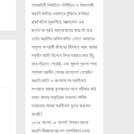
পাকবাহিনী নির্যাতিত-নিপীড়িত ও বিপথগামী
বাঙালি জাতির একমাত্র মুক্তির কর্ণধার।
রাজনৈতিক দূরদর্শিতা, আত্মত্যাগ এবং
জনগণের প্রতি মমত্ববোধের কারণেই হয়ে
ওঠেন বাঙালির অবিসংবাদিত নেতা। আমাদের
অমূল্য সংগ্রামী জীবনের বিনিময়ে আজ আমরা
স্বাধীন জাতি হিসেবে বিশ্ব দরবারে মাথা উঁচু
করে দাঁড়াতে পেরেছি, এবং সুজলা সুফলা শস্য
শ্যামলা স্বাধীন সোনার বাংলাদেশ পেয়েছি।
বাঙালি জাতি ও বাংলাদেশের স্বাধীনতা
সংগ্রামে আমরা কৃতজ্ঞতার সাথে স্বীকার করি
ভারত মাতার অকৃত্রিম অবদান। সার্বিক
সহায়তায় আমরা স্বাধীনতা যুদ্ধে জয়লাভ
করেছি।
১৯৭৫ সালের ১৫ আগস্ট বিশ্বাস ঘাতক
বাঙালি মীরজাফরের দল স্বপরিবারে হত্যা