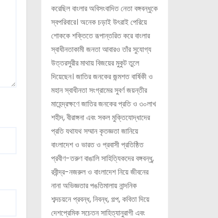
করেছিল বাংলার অবিসংবাদিত নেতা বঙ্গবন্ধুকে
স্বপরিবারে। অনেক চড়াই উৎরাই পেরিয়ে
শোককে শক্তিতে রূপান্তরিত করে বাংলার
স্বাধীনতাকামী জনতা আবারও তাঁর সুযোগ্য
উত্তরসুরীর মাথায় বিজয়ের মুকুট তুলে
দিয়েছেন। জাতির জনকের জন্মশত বার্ষিকী ও
মহান স্বাধীনতা সংগ্রামের সুবর্ণ জয়ন্তীর
মাহেন্দ্রক্ষণে জাতির জনকের প্রতি ও ৩০লাখ
শহীদ, বীরাঙ্গনা এবং সকল মুক্তিযোদ্ধাদের
প্রতি যথাযথ সম্মান কৃতজ্ঞতা জানিয়ে
বাংলাদেশ ও ভারত ও প্রবাসী প্রতিষ্ঠিত
প্রবীণ-তরুণ বাঙালি সাহিত্যিকদের বঙ্গবন্ধু,
রবীন্দ্র-নজরুল ও বাংলাদেশ নিয়ে জীবনের
নানা অভিজ্ঞতার পঙতিমালায় নান্দনিক
শব্দচয়নে প্রবন্ধ, নিবন্ধ, গল্প, কবিতা দিয়ে
দেশপ্রেমিক সচেতন সাহিত্যানুরাগী এবং