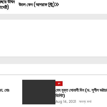
ছার উদ্দিন
উতল ফেন (আশরাফ পিন্টু)
কাদেরী)
গল্প
ডা. মোঃ
মেঘ মুক্ত সোনালী দিন (ড. সুশীল ভট্টাচার
ডিলিট)
Aug 14, 2021
অনন্য কথা