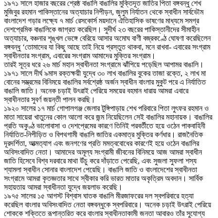
১৯৭১ সালে হাজার বছরের শ্রেষ্ঠ বাঙালি বাঙালির মুক্তিদূত জাতির পিতা বঙ্গবন্ধু শেখ
মুজিবুর রহমান পাকিস্তানের অত্যাচার নিপীড়ন, জুলুম নির্যাতন থেকে স্বাধীন সার্বভৌম
বাংলাদেশ গড়ার লক্ষ্যে ৭ মার্চ রেসকোর্স ময়দানে ঐতিহাসিক ভাষণের মাধ্যমে সমগ্র
দেশপ্রেমিক বাঙালিকে জাগ্রত করেছিল। সুদীর্ঘ ২৩ বছরের পাকিস্তানীদের সীমাহীন
অত্যাচার, বঞ্চনার শৃঙ্খল ভেঙ্গে বেরিয়ে আসার অমোঘ বাণী বজ্রকণ্ঠে ঘোষণা করেছিলেন
বঙ্গবন্ধু ‘তোমাদের যা কিছু আছে তাই নিয়ে প্রস্তুত থাকবা, মনে রাখবা- এবারের সংগ্রাম
স্বাধীনতার সংগ্রাম, এবারের সংগ্রাম আমাদের মুক্তির সংগ্রাম।
তারই সূত্র ধরে ২৬ মার্চ মহান স্বাধীনতা সংগ্রামে ঝাঁপিয়ে পড়েছিল আপামর বাঙালি।
১৯৭১ সালে দীর্ঘ ৯মাস রক্তক্ষয়ী যুদ্ধে ৩০ লাখ বাঙালির বুকের তাজা রক্তে, ২ লাখ মা
বোনের সম্ভ্রমের বিনিময়ে বাঙালির সর্বশ্রেষ্ঠ অর্জন স্বাধীন বাংলার মুকুট পরে এ নির্যাতিত
বাঙালি জাতি। অনেক চড়াই উৎরাই পেরিয়ে সময়ের বহমান ধারায় আমরা এবারে
স্বাধীনতার সুবর্ণ জয়ন্তী পালন করছি।
১৯২০ সালের ১৭ মার্চ গোপালগঞ্জ জেলার টুঙ্গিপাড়ায় শেখ পরিবারে পিতা লুৎফর রহমান ও
মাতা সায়েরা খাতুনের কোল আলো করে জন্ম নিয়েছিলেন সেই বাঙালির মহানায়ক। বাঙালির
প্রতি অকুণ্ঠ ভালোবাসা ও দেশপ্রেমের কারণে তিনিই পরবর্তীতে হয়ে ওঠেন পাকবাহিনী
নির্যাতিত-নিপীড়িত ও বিপথগামী বাঙালি জাতির একমাত্র মুক্তির কর্ণধার। রাজনৈতিক
দূরদর্শিতা, আত্মত্যাগ এবং জনগণের প্রতি মমত্ববোধের কারণেই হয়ে ওঠেন বাঙালির
অবিসংবাদিত নেতা। আমাদের অমূল্য সংগ্রামী জীবনের বিনিময়ে আজ আমরা স্বাধীন
জাতি হিসেবে বিশ্ব দরবারে মাথা উঁচু করে দাঁড়াতে পেরেছি, এবং সুজলা সুফলা শস্য
শ্যামলা স্বাধীন সোনার বাংলাদেশ পেয়েছি। বাঙালি জাতি ও বাংলাদেশের স্বাধীনতা
সংগ্রামে আমরা কৃতজ্ঞতার সাথে স্বীকার করি ভারত মাতার অকৃত্রিম অবদান। সার্বিক
সহায়তায় আমরা স্বাধীনতা যুদ্ধে জয়লাভ করেছি।
১৯৭৫ সালের ১৫ আগস্ট বিশ্বাস ঘাতক বাঙালি মীরজাফরের দল স্বপরিবারে হত্যা
করেছিল বাংলার অবিসংবাদিত নেতা বঙ্গবন্ধুকে স্বপরিবারে। অনেক চড়াই উৎরাই পেরিয়ে
শোককে শক্তিতে রূপান্তরিত করে বাংলার স্বাধীনতাকামী জনতা আবারও তাঁর সুযোগ্য