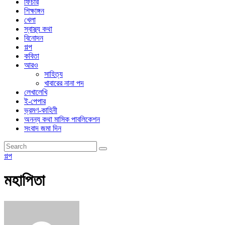
ফিচার
শিক্ষাঙ্গন
খেলা
স্বাস্থ্য কথা
বিনোদন
গল্প
কবিতা
আরও
সাহিত্য
খাবারের নানা পদ
লেখালেখি
ই-পেপার
ভ্রমণ-কাহিনী
অনন্য কথা মাসিক পাবলিকেশন
সংবাদ জমা দিন
গল্প
মহাপিতা