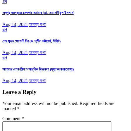
গল্প
অদৃশ্য সমন্বয়ের চমৎকার সমাহার (ডা. মোঃ সাইফুল ইসলাম)
Aug 14, 2021
অনন্য কথা
গল্প
মেঘ মুক্ত সোনালী দিন (ড. সুশীল ভট্টাচার্য, ডিলিট)
Aug 14, 2021
অনন্য কথা
গল্প
আমাদের লোক শিল্প ও আধুনিক চিত্রকলা (মুহাম্মদ বদরুদ্দোজা)
Aug 14, 2021
অনন্য কথা
Leave a Reply
Your email address will not be published.
Required fields are
marked
*
Comment
*