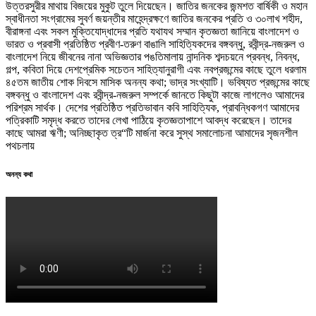
উত্তরসুরীর মাথায় বিজয়ের মুকুট তুলে দিয়েছেন। জাতির জনকের জন্মশত বার্ষিকী ও মহান
স্বাধীনতা সংগ্রামের সুবর্ণ জয়ন্তীর মাহেন্দ্রক্ষণে জাতির জনকের প্রতি ও ৩০লাখ শহীদ,
বীরাঙ্গনা এবং সকল মুক্তিযোদ্ধাদের প্রতি যথাযথ সম্মান কৃতজ্ঞতা জানিয়ে বাংলাদেশ ও
ভারত ও প্রবাসী প্রতিষ্ঠিত প্রবীণ-তরুণ বাঙালি সাহিত্যিকদের বঙ্গবন্ধু, রবীন্দ্র-নজরুল ও
বাংলাদেশ নিয়ে জীবনের নানা অভিজ্ঞতার পঙতিমালায় নান্দনিক শব্দচয়নে প্রবন্ধ, নিবন্ধ,
গল্প, কবিতা দিয়ে দেশপ্রেমিক সচেতন সাহিত্যানুরাগী এবং নবপ্রজন্মের কাছে তুলে ধরলাম
৪৫তম জাতীয় শোক দিবসে মাসিক অনন্য কথা; ভাদ্র সংখ্যাটি। ভবিষ্যত প্রজন্মের কাছে
বঙ্গবন্ধু ও বাংলাদেশ এবং রবীন্দ্র-নজরুল সম্পর্কে জানতে কিছুটা কাজে লাগলেও আমাদের
পরিশ্রম সার্থক। দেশের প্রতিষ্ঠিত প্রতিভাবান কবি সাহিত্যিক, প্রাবন্ধিকগণ আমাদের
পত্রিকাটি সমৃদ্ধ করতে তাদের লেখা পাঠিয়ে কৃতজ্ঞতাপাশে আবদ্ধ করেছেন। তাদের
কাছে আমরা ঋণী; অনিচ্ছাকৃত ত্র“টি মার্জনা করে সুস্থ সমালোচনা আমাদের সৃজনশীল
পথচলায়
অনন্য কথা