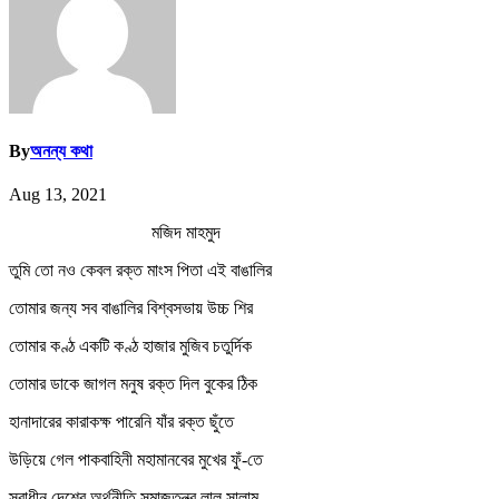
By
অনন্য কথা
Aug 13, 2021
মজিদ মাহমুদ
তুমি তো নও কেবল রক্ত মাংস পিতা এই বাঙালির
তোমার জন্য সব বাঙালির বিশ্বসভায় উচ্চ শির
তোমার কণ্ঠ একটি কণ্ঠ হাজার মুজিব চতুর্দিক
তোমার ডাকে জাগল মনুষ রক্ত দিল বুকের ঠিক
হানাদারের কারাকক্ষ পারেনি যাঁর রক্ত ছুঁতে
উড়িয়ে গেল পাকবাহিনী মহামানবের মুখের ফুঁ-তে
স্বাধীন দেশের অর্থনীতি সমাজতন্ত্র লাল সালাম