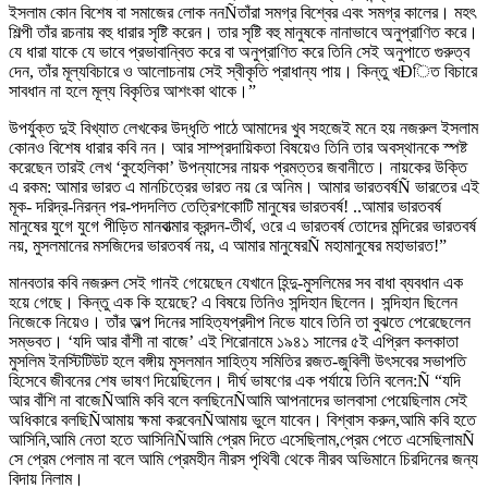
ইসলাম কোন বিশেষ বা সমাজের লোক ননÑতাঁরা সমগ্র বিশ্বের এবং সমগ্র কালের। মহৎ
শিল্পী তাঁর রচনায় বহু ধারার সৃষ্টি করেন। তার সৃষ্টি বহু মানুষকে নানাভাবে অনুপ্রাণিত করে।
যে ধারা যাকে যে ভাবে প্রভাবান্বিত করে বা অনুপ্রাণিত করে তিনি সেই অনুপাতে গুরুত্ব
দেন, তাঁর মূল্যবিচারে ও আলোচনায় সেই স্বীকৃতি প্রাধান্য পায়। কিন্তু খÐিত বিচারে
সাবধান না হলে মূল্য বিকৃতির আশংকা থাকে।”
উপর্যুক্ত দুই বিখ্যাত লেখকের উদ্ধৃতি পাঠে আমাদের খুব সহজেই মনে হয় নজরুল ইসলাম
কোনও বিশেষ ধারার কবি নন। আর সাম্প্রদায়িকতা বিষয়েও তিনি তার অবস্থানকে স্পষ্ট
করেছেন তারই লেখ ‘কুহেলিকা’ উপন্যাসের নায়ক প্রমত্তর জবানীতে। নায়কের উক্তি
এ রকম: আমার ভারত এ মানচিত্রের ভারত নয় রে অনিম। আমার ভারতবর্ষÑ ভারতের এই
মূক- দরিদ্র-নিরন্ন পর-পদদলিত তেত্রিশকোটি মানুষের ভারতবর্ষ! ..আমার ভারতবর্ষ
মানুষের যুগে যুগে পীড়িত মানবাত্মার ক্রন্দন-তীর্থ, ওরে এ ভারতবর্ষ তোদের মন্দিরের ভারতবর্ষ
নয়, মুসলমানের মসজিদের ভারতবর্ষ নয়, এ আমার মানুষেরÑ মহামানুষের মহাভারত!”
মানবতার কবি নজরুল সেই গানই গেয়েছেন যেখানে হিন্দু-মুসলিমের সব বাধা ব্যবধান এক
হয়ে গেছে। কিন্তু এক কি হয়েছে? এ বিষয়ে তিনিও সন্দিহান ছিলেন। সন্দিহান ছিলেন
নিজেকে নিয়েও। তাঁর অল্প দিনের সাহিত্যপ্রদীপ নিভে যাবে তিনি তা বুঝতে পেরেছেলেন
সম্ভবত। ‘যদি আর বাঁশী না বাজে’ এই শিরোনামে ১৯৪১ সালের ৫ই এপ্রিল কলকাতা
মুসলিম ইনস্টিটিউট হলে বঙ্গীয় মুসলমান সাহিত্য সমিতির রজত-জুবিলী উৎসবের সভাপতি
হিসেবে জীবনের শেষ ভাষণ দিয়েছিলেন। দীর্ঘ ভাষণের এক পর্যায়ে তিনি বলেন:Ñ “যদি
আর বাঁশি না বাজেÑআমি কবি বলে বলছিনেÑআমি আপনাদের ভালবাসা পেয়েছিলাম সেই
অধিকারে বলছিÑআমায় ক্ষমা করবেনÑআমায় ভুলে যাবেন। বিশ্বাস করুন,আমি কবি হতে
আসিনি,আমি নেতা হতে আসিনিÑআমি প্রেম দিতে এসেছিলাম,প্রেম পেতে এসেছিলামÑ
সে প্রেম পেলাম না বলে আমি প্রেমহীন নীরস পৃথিবী থেকে নীরব অভিমানে চিরদিনের জন্য
বিদায় নিলাম।