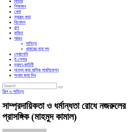
ফিচার
শিক্ষাঙ্গন
খেলা
স্বাস্থ্য কথা
বিনোদন
গল্প
কবিতা
আরও
সাহিত্য
খাবারের নানা পদ
লেখালেখি
ই-পেপার
ভ্রমণ-কাহিনী
অনন্য কথা মাসিক পাবলিকেশন
সংবাদ জমা দিন
শিল্প ও সাহিত্য
সাম্প্রদায়িকতা ও ধর্মান্ধতা রোধে নজরুলের
প্রাসঙ্গিক (মাহমুদ কামাল)