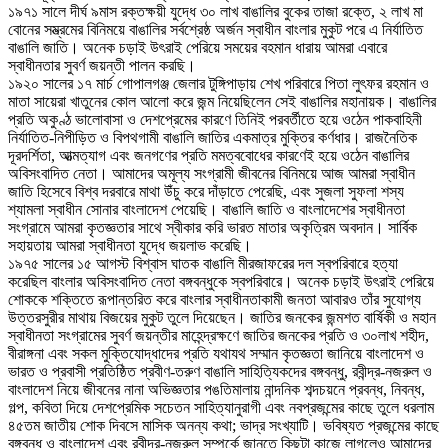
১৯৭১ সালে দীর্ঘ ৯মাস রক্তক্ষয়ী যুদ্ধে ৩০ লাখ বাঙালির বুকের তাজা রক্তে, ২ লাখ মা
বোনের সম্ভ্রমের বিনিময়ে বাঙালির সর্বশ্রেষ্ঠ অর্জন স্বাধীন বাংলার মুকুট পরে এ নির্যাতিত
বাঙালি জাতি। অনেক চড়াই উৎরাই পেরিয়ে সময়ের বহমান ধারায় আমরা এবারে
স্বাধীনতার সুবর্ণ জয়ন্তী পালন করছি।
১৯২০ সালের ১৭ মার্চ গোপালগঞ্জ জেলার টুঙ্গিপাড়ায় শেখ পরিবারে পিতা লুৎফর রহমান ও
মাতা সায়েরা খাতুনের কোল আলো করে জন্ম নিয়েছিলেন সেই বাঙালির মহানায়ক। বাঙালির
প্রতি অকুণ্ঠ ভালোবাসা ও দেশপ্রেমের কারণে তিনিই পরবর্তীতে হয়ে ওঠেন পাকবাহিনী
নির্যাতিত-নিপীড়িত ও বিপথগামী বাঙালি জাতির একমাত্র মুক্তির কর্ণধার। রাজনৈতিক
দূরদর্শিতা, আত্মত্যাগ এবং জনগণের প্রতি মমত্ববোধের কারণেই হয়ে ওঠেন বাঙালির
অবিসংবাদিত নেতা। আমাদের অমূল্য সংগ্রামী জীবনের বিনিময়ে আজ আমরা স্বাধীন
জাতি হিসেবে বিশ্ব দরবারে মাথা উঁচু করে দাঁড়াতে পেরেছি, এবং সুজলা সুফলা শস্য
শ্যামলা স্বাধীন সোনার বাংলাদেশ পেয়েছি। বাঙালি জাতি ও বাংলাদেশের স্বাধীনতা
সংগ্রামে আমরা কৃতজ্ঞতার সাথে স্বীকার করি ভারত মাতার অকৃত্রিম অবদান। সার্বিক
সহায়তায় আমরা স্বাধীনতা যুদ্ধে জয়লাভ করেছি।
১৯৭৫ সালের ১৫ আগস্ট বিশ্বাস ঘাতক বাঙালি মীরজাফরের দল স্বপরিবারে হত্যা
করেছিল বাংলার অবিসংবাদিত নেতা বঙ্গবন্ধুকে স্বপরিবারে। অনেক চড়াই উৎরাই পেরিয়ে
শোককে শক্তিতে রূপান্তরিত করে বাংলার স্বাধীনতাকামী জনতা আবারও তাঁর সুযোগ্য
উত্তরসুরীর মাথায় বিজয়ের মুকুট তুলে দিয়েছেন। জাতির জনকের জন্মশত বার্ষিকী ও মহান
স্বাধীনতা সংগ্রামের সুবর্ণ জয়ন্তীর মাহেন্দ্রক্ষণে জাতির জনকের প্রতি ও ৩০লাখ শহীদ,
বীরাঙ্গনা এবং সকল মুক্তিযোদ্ধাদের প্রতি যথাযথ সম্মান কৃতজ্ঞতা জানিয়ে বাংলাদেশ ও
ভারত ও প্রবাসী প্রতিষ্ঠিত প্রবীণ-তরুণ বাঙালি সাহিত্যিকদের বঙ্গবন্ধু, রবীন্দ্র-নজরুল ও
বাংলাদেশ নিয়ে জীবনের নানা অভিজ্ঞতার পঙতিমালায় নান্দনিক শব্দচয়নে প্রবন্ধ, নিবন্ধ,
গল্প, কবিতা দিয়ে দেশপ্রেমিক সচেতন সাহিত্যানুরাগী এবং নবপ্রজন্মের কাছে তুলে ধরলাম
৪৫তম জাতীয় শোক দিবসে মাসিক অনন্য কথা; ভাদ্র সংখ্যাটি। ভবিষ্যত প্রজন্মের কাছে
বঙ্গবন্ধু ও বাংলাদেশ এবং রবীন্দ্র-নজরুল সম্পর্কে জানতে কিছুটা কাজে লাগলেও আমাদের