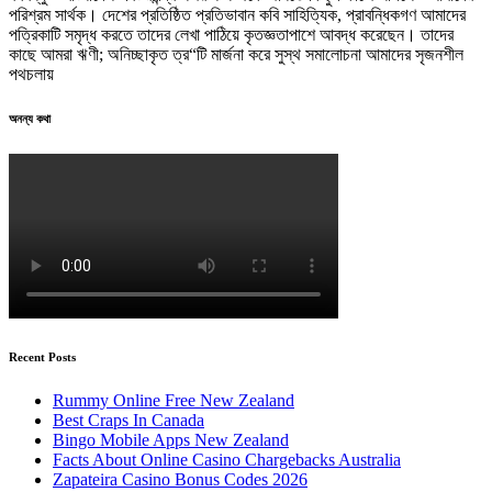
পরিশ্রম সার্থক। দেশের প্রতিষ্ঠিত প্রতিভাবান কবি সাহিত্যিক, প্রাবন্ধিকগণ আমাদের
পত্রিকাটি সমৃদ্ধ করতে তাদের লেখা পাঠিয়ে কৃতজ্ঞতাপাশে আবদ্ধ করেছেন। তাদের
কাছে আমরা ঋণী; অনিচ্ছাকৃত ত্র“টি মার্জনা করে সুস্থ সমালোচনা আমাদের সৃজনশীল
পথচলায়
অনন্য কথা
Recent Posts
Rummy Online Free New Zealand
Best Craps In Canada
Bingo Mobile Apps New Zealand
Facts About Online Casino Chargebacks Australia
Zapateira Casino Bonus Codes 2026