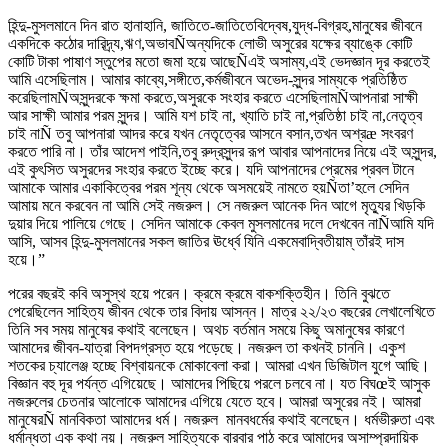
হিন্দু-মুসলমানে দিন রাত হানাহানি, জাতিতে-জাতিতেবিদ্বেষ,যুদ্ধ-বিগ্রহ,মানুষের জীবনে
একদিকে কঠোর দারিদ্র্য,ঋণ,অভাবÑঅন্যদিকে লোভী অসুরের যক্ষের ব্যাঙ্কে কোটি
কোটি টাকা পাষাণ স্তুপের মতো জমা হয়ে আছেÑএই অসাম্য,এই ভেদজ্ঞান দূর করতেই
আমি এসেছিলাম। আমার কাব্যে,সঙ্গীতে,কর্মজীবনে অভেদ-সুন্দর সাম্যকে প্রতিষ্ঠিত
করেছিলামÑঅসুন্দরকে ক্ষমা করতে,অসুরকে সংহার করতে এসেছিলামÑআপনারা সাক্ষী
আর সাক্ষী আমার পরম সুন্দর। আমি যশ চাই না, খ্যাতি চাই না,প্রতিষ্ঠা চাই না,নেতৃত্ব
চাই নাÑ তবু আপনারা আদর করে যখন নেতৃত্বের আসনে বসান,তখন অশ্রæ সংবরণ
করতে পারি না। তাঁর আদেশ পাইনি,তবু রুদ্রসুন্দর রূপ আবার আপনাদের নিয়ে এই অসুন্দর,
এই কুৎসিত অসুরদের সংহার করতে ইচ্ছে করে। যদি আপনাদের প্রেমের প্রবল টানে
আমাকে আমার একাকিত্বের পরম শূন্য থেকে অসময়েই নামতে হয়Ñতা’হলে সেদিন
আমায় মনে করবেন না আমি সেই নজরুল। সে নজরুল আনেক দিন আগে মৃত্যুর খিড়কি
দুয়ার দিয়ে পালিয়ে গেছে। সেদিন আমাকে কেবল মুসলমানের দলে দেখবেন নাÑআমি যদি
আসি, আসব হিন্দু-মুসলমানের সকল জাতির ঊর্ধ্বে যিনি একমেবাদ্বিতীয়াম্ তাঁরই দাস
হয়ে।”
পরের বছরই কবি অসুস্থ হয়ে পরেন। ক্রমে ক্রমে বাকশক্তিহীন। তিনি বুঝতে
পেরেছিলেন সাহিত্য জীবন থেকে তার বিদায় আসন্ন। মাত্র ২২/২৩ বছরের লেখালেখিতে
তিনি সব সময় মানুষের কথাই বলেছেন। অথচ বর্তমান সময়ে কিছু অমানুষের কারণে
আমাদের জীবন-যাত্রা বিপদগ্রস্ত হয়ে পড়েছে। নজরুল তা কখনই চাননি। একুশ
শতকের চ্যালেঞ্জ হচ্ছে বিশ্বায়নকে মোকাবেলা করা। আমরা এখন ডিজিটাল যুগে আছি।
বিজ্ঞান বহু দূর পর্যন্ত এগিয়েছে। আমাদের পিছিয়ে পরলে চলবে না। যত বিঘœই আসুক
নজরুলের চেতনার আলোকে আমাদের এগিয়ে যেতে হবে। আমরা অসুরের নই। আমরা
মানুষেরÑ মানবিকতা আমাদের ধর্ম। নজরুল মানবধর্মের কথাই বলেছেন। ধর্মভীরুতা এবং
ধর্মান্ধতা এক কথা নয়। নজরুল সাহিত্যকে বারবার পাঠ করে আমাদের অসাম্প্রদায়িক