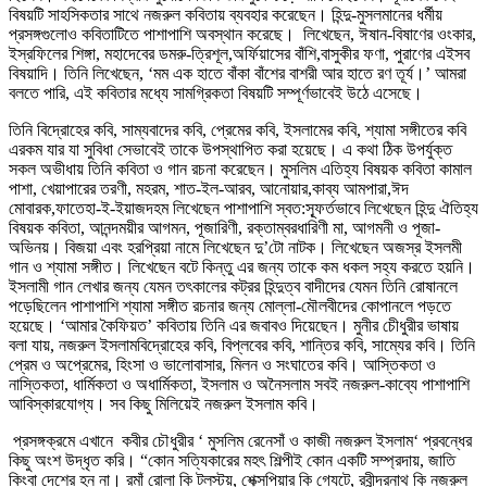
বিষয়টি সাহসিকতার সাথে নজরুল কবিতায় ব্যবহার করেছেন। হিন্দু-মুসলমানের ধর্মীয়
প্রসঙ্গগুলোও কবিতাটিতে পাশাপাশি অবস্থান করেছে। লিখেছেন, ঈষান-বিষাণের ওংকার,
ইস্রফিলের শিঙ্গা, মহাদেবের ডমরু-ত্রিশূল,অর্ফিয়াসের বাঁশি,বাসুকীর ফণা, পুরাণের এইসব
বিষয়াদি। তিনি লিখেছেন, ‘মম এক হাতে বাঁকা বাঁশের বাশরী আর হাতে রণ তূর্য।’ আমরা
বলতে পারি, এই কবিতার মধ্যে সামগ্রিকতা বিষয়টি সম্পূর্ণভাবেই উঠে এসেছে।
তিনি বিদ্রোহের কবি, সাম্যবাদের কবি, প্রেমের কবি, ইসলামের কবি, শ্যামা সঙ্গীতের কবি
এরকম যার যা সুবিধা সেভাবেই তাকে উপস্থাপিত করা হয়েছে। এ কথা ঠিক উপর্যুক্ত
সকল অভীধায় তিনি কবিতা ও গান রচনা করেছেন। মুসলিম এতিহ্য বিষয়ক কবিতা কামাল
পাশা, খেয়াপারের তরণী, মহরম, শাত-ইল-আরব, আনোয়ার,কাব্য আমপারা,ঈদ
মোবারক,ফাতেহা-ই-ইয়াজদহম লিখেছেন পাশাপাশি স্বত:স্ফূর্তভাবে লিখেছেন হিন্দু ঐতিহ্য
বিষয়ক কবিতা, আনন্দময়ীর আগমন, পূজারিণী, রক্তাম্বরধারিণী মা, আগমনী ও পূজা-
অভিনয়। বিজয়া এবং হরপ্রিয়া নামে লিখেছেন দু’টো নাটক। লিখেছেন অজস্র ইসলমী
গান ও শ্যামা সঙ্গীত। লিখেছেন বটে কিন্তু এর জন্য তাকে কম ধকল সহ্য করতে হয়নি।
ইসলামী গান লেখার জন্য যেমন তৎকালের কট্রর হিন্দুত্ব বাদীদের যেমন তিনি রোষানলে
পড়েছিলেন পাশাপাশি শ্যামা সঙ্গীত রচনার জন্য মোল্লা-মৌলবীদের কোপানলে পড়তে
হয়েছে। ‘আমার কৈফিয়ত’ কবিতায় তিনি এর জবাবও দিয়েছেন। মুনীর চেীধুরীর ভাষায়
বলা যায়, নজরুল ইসলামবিদ্রোহের কবি, বিপ্লবের কবি, শান্তির কবি, সাম্যের কবি। তিনি
প্রেম ও অপ্রেমের, হিংসা ও ভালোবাসার, মিলন ও সংঘাতের কবি। আস্তিকতা ও
নাস্তিকতা, ধার্মিকতা ও অধার্মিকতা, ইসলাম ও অনৈসলাম সবই নজরুল-কাব্যে পাশাপাশি
আবিস্কারযোগ্য। সব কিছু মিলিয়েই নজরুল ইসলাম কবি।
প্রসঙ্গক্রমে এখানে কবীর চৌধুরীর ‘ মুসলিম রেনেসাঁ ও কাজী নজরুল ইসলাম‘ প্রবন্ধের
কিছু অংশ উদ্ধৃত করি। “কোন সত্যিকারের মহৎ শিল্পীই কোন একটি সম্প্রদায়, জাতি
কিংবা দেশের হন না। রমাঁ রোলা কি টলস্টয়, শেক্সপিয়ার কি গ্যেটে, রবীন্দ্রনাথ কি নজরুল