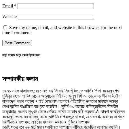
Email
*
Website
Save my name, email, and website in this browser for the next
time I comment.
নতুন সংখ্যার জন্য এখানে ক্লিক করুন
সম্পাদকীয় কলাম
১৯৭১ সালে হাজার বছরের শ্রেষ্ঠ বাঙালি বাঙালির মুক্তিদূত জাতির পিতা বঙ্গবন্ধু শেখ
মুজিবুর রহমান পাকিস্তানের অত্যাচার নিপীড়ন, জুলুম নির্যাতন থেকে স্বাধীন সার্বভৌম
বাংলাদেশ গড়ার লক্ষ্যে ৭ মার্চ রেসকোর্স ময়দানে ঐতিহাসিক ভাষণের মাধ্যমে সমগ্র
দেশপ্রেমিক বাঙালিকে জাগ্রত করেছিল। সুদীর্ঘ ২৩ বছরের পাকিস্তানীদের সীমাহীন
অত্যাচার, বঞ্চনার শৃঙ্খল ভেঙ্গে বেরিয়ে আসার অমোঘ বাণী বজ্রকণ্ঠে ঘোষণা করেছিলেন
বঙ্গবন্ধু ‘তোমাদের যা কিছু আছে তাই নিয়ে প্রস্তুত থাকবা, মনে রাখবা- এবারের সংগ্রাম
স্বাধীনতার সংগ্রাম, এবারের সংগ্রাম আমাদের মুক্তির সংগ্রাম।
তারই সূত্র ধরে ২৬ মার্চ মহান স্বাধীনতা সংগ্রামে ঝাঁপিয়ে পড়েছিল আপামর বাঙালি।