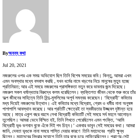
By
অনন্য কথা
Jul 20, 2021
নজরুলের ওপর এক সময় অভিযোগ ছিল তিনি বিশেষ সময়ের কবি। কিন্তু, আমরা এখন
এমন অবস্থার মধ্যে বসবাস করছি , যখন ধর্মের নামে খড়গের নিচে মানুষের মৃত্যু হচ্ছে
প্রতিনিয়ত; আর এই সময়ে নজরুলের প্রাসঙ্গিকতা নতুন করে ভাবনার জন্ম দিয়েছে।
নজরুল সকল ধর্মান্ধতার বিরুদ্ধে কলম ধরেছিলেন। ব্যক্তিগত জীবন থেকে শুরু করে তাঁর
অল্প জীবনের সাহিত্যে তিনি হিন্দু-মুসলিমের অপূর্ব সমন্বয় করেছেন। ‘বিদ্রোহী’ কবিতার
মধ্য দিয়েই নজরুলের উত্থান। এই কবিতার মধ্যে বিদ্রোহ, প্রেম ও ধর্মীয় নানা অনুষঙ্গ
পাশাপাশি আবস্থান করেছে। আর প্রতিটি ক্ষেত্রেই তা স্বকীয়তার উজ্জ্বল দৃষ্টান্ত হয়ে
আছে। মাত্র একুশ বছর বয়সে লেখা বিদ্রোহী কবিতাটি সেই সময়ে সর্ব মহলে আলোড়ন
তুলেছিল। আমরা ভেবে বিস্মিত হই, তিনি লিখতে পেরেছিলেন এমন পংক্তি, ‘আমি
বিদ্রোহী ভৃগু ভগবান বুকে এঁকে দিই পদ চিহ্ন।’ একবার ভাবুন সেই সময়ের কথা। আমরা
জানি, দেবতা ভৃগুকে নানা সময়ে শাস্তি দেয়ার কারণে তিনি মহাদেবের প্রতি ক্ষুব্ধ
ছিলেন। মহাদেবের নিদ্রার সুযোগে তিনি তার বুকে চড়ে লাফিয়েছিলেন। পূরাণের সেই