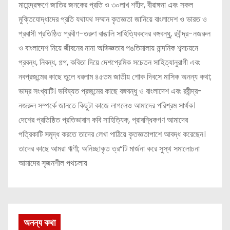
মাহেন্দ্রক্ষণে জাতির জনকের প্রতি ও ৩০লাখ শহীদ, বীরাঙ্গনা এবং সকল
মুক্তিযোদ্ধাদের প্রতি যথাযথ সম্মান কৃতজ্ঞতা জানিয়ে বাংলাদেশ ও ভারত ও
প্রবাসী প্রতিষ্ঠিত প্রবীণ-তরুণ বাঙালি সাহিত্যিকদের বঙ্গবন্ধু, রবীন্দ্র-নজরুল
ও বাংলাদেশ নিয়ে জীবনের নানা অভিজ্ঞতার পঙতিমালায় নান্দনিক শব্দচয়নে
প্রবন্ধ, নিবন্ধ, গল্প, কবিতা দিয়ে দেশপ্রেমিক সচেতন সাহিত্যানুরাগী এবং
নবপ্রজন্মের কাছে তুলে ধরলাম ৪৫তম জাতীয় শোক দিবসে মাসিক অনন্য কথা;
ভাদ্র সংখ্যাটি। ভবিষ্যত প্রজন্মের কাছে বঙ্গবন্ধু ও বাংলাদেশ এবং রবীন্দ্র-
নজরুল সম্পর্কে জানতে কিছুটা কাজে লাগলেও আমাদের পরিশ্রম সার্থক।
দেশের প্রতিষ্ঠিত প্রতিভাবান কবি সাহিত্যিক, প্রাবন্ধিকগণ আমাদের
পত্রিকাটি সমৃদ্ধ করতে তাদের লেখা পাঠিয়ে কৃতজ্ঞতাপাশে আবদ্ধ করেছেন।
তাদের কাছে আমরা ঋণী; অনিচ্ছাকৃত ত্র“টি মার্জনা করে সুস্থ সমালোচনা
আমাদের সৃজনশীল পথচলায়
অনন্য কথা