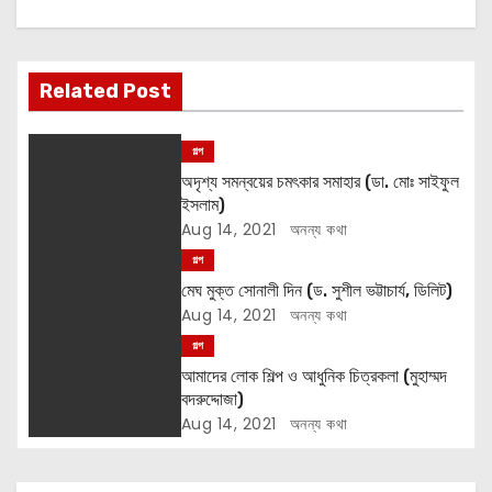
a
v
Related Post
i
গল্প
g
অদৃশ্য সমন্বয়ের চমৎকার সমাহার (ডা. মোঃ সাইফুল
ইসলাম)
a
Aug 14, 2021
অনন্য কথা
t
গল্প
মেঘ মুক্ত সোনালী দিন (ড. সুশীল ভট্টাচার্য, ডিলিট)
i
Aug 14, 2021
অনন্য কথা
গল্প
o
আমাদের লোক শিল্প ও আধুনিক চিত্রকলা (মুহাম্মদ
n
বদরুদ্দোজা)
Aug 14, 2021
অনন্য কথা