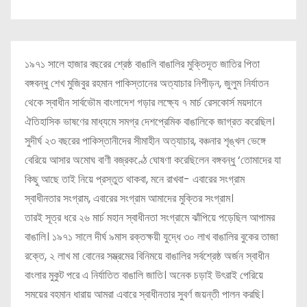
১৯৭১ সালে হাজার বছরের শ্রেষ্ঠ বাঙালি বাঙালির মুক্তিদূত জাতির পিতা
বঙ্গবন্ধু শেখ মুজিবুর রহমান পাকিস্তানের অত্যাচার নিপীড়ন, জুলুম নির্যাতন
থেকে স্বাধীন সার্বভৌম বাংলাদেশ গড়ার লক্ষ্যে ৭ মার্চ রেসকোর্স ময়দানে
ঐতিহাসিক ভাষণের মাধ্যমে সমগ্র দেশপ্রেমিক বাঙালিকে জাগ্রত করেছিল।
সুদীর্ঘ ২৩ বছরের পাকিস্তানীদের সীমাহীন অত্যাচার, বঞ্চনার শৃঙ্খল ভেঙ্গে
বেরিয়ে আসার অমোঘ বাণী বজ্রকণ্ঠে ঘোষণা করেছিলেন বঙ্গবন্ধু ‘তোমাদের যা
কিছু আছে তাই নিয়ে প্রস্তুত থাকবা, মনে রাখবা- এবারের সংগ্রাম
স্বাধীনতার সংগ্রাম, এবারের সংগ্রাম আমাদের মুক্তির সংগ্রাম।
তারই সূত্র ধরে ২৬ মার্চ মহান স্বাধীনতা সংগ্রামে ঝাঁপিয়ে পড়েছিল আপামর
বাঙালি। ১৯৭১ সালে দীর্ঘ ৯মাস রক্তক্ষয়ী যুদ্ধে ৩০ লাখ বাঙালির বুকের তাজা
রক্তে, ২ লাখ মা বোনের সম্ভ্রমের বিনিময়ে বাঙালির সর্বশ্রেষ্ঠ অর্জন স্বাধীন
বাংলার মুকুট পরে এ নির্যাতিত বাঙালি জাতি। অনেক চড়াই উৎরাই পেরিয়ে
সময়ের বহমান ধারায় আমরা এবারে স্বাধীনতার সুবর্ণ জয়ন্তী পালন করছি।