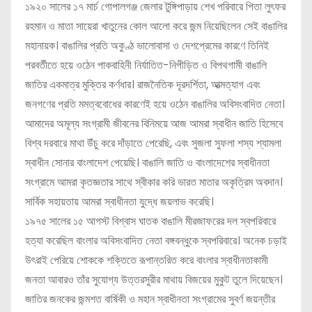
১৯২০ সালের ১৭ মার্চ গোপালগঞ্জ জেলার টুঙ্গিপাড়ায় শেখ পরিবারে পিতা লুৎফর
রহমান ও মাতা সায়েরা খাতুনের কোল আলো করে জন্ম নিয়েছিলেন সেই বাঙালির
মহানায়ক। বাঙালির প্রতি অকুণ্ঠ ভালোবাসা ও দেশপ্রেমের কারণে তিনিই
পরবর্তীতে হয়ে ওঠেন পাকবাহিনী নির্যাতিত-নিপীড়িত ও বিপথগামী বাঙালি
জাতির একমাত্র মুক্তির কর্ণধার। রাজনৈতিক দূরদর্শিতা, আত্মত্যাগ এবং
জনগণের প্রতি মমত্ববোধের কারণেই হয়ে ওঠেন বাঙালির অবিসংবাদিত নেতা।
আমাদের অমূল্য সংগ্রামী জীবনের বিনিময়ে আজ আমরা স্বাধীন জাতি হিসেবে
বিশ্ব দরবারে মাথা উঁচু করে দাঁড়াতে পেরেছি, এবং সুজলা সুফলা শস্য শ্যামলা
স্বাধীন সোনার বাংলাদেশ পেয়েছি। বাঙালি জাতি ও বাংলাদেশের স্বাধীনতা
সংগ্রামে আমরা কৃতজ্ঞতার সাথে স্বীকার করি ভারত মাতার অকৃত্রিম অবদান।
সার্বিক সহায়তায় আমরা স্বাধীনতা যুদ্ধে জয়লাভ করেছি।
১৯৭৫ সালের ১৫ আগস্ট বিশ্বাস ঘাতক বাঙালি মীরজাফরের দল স্বপরিবারে
হত্যা করেছিল বাংলার অবিসংবাদিত নেতা বঙ্গবন্ধুকে স্বপরিবারে। অনেক চড়াই
উৎরাই পেরিয়ে শোককে শক্তিতে রূপান্তরিত করে বাংলার স্বাধীনতাকামী
জনতা আবারও তাঁর সুযোগ্য উত্তরসুরীর মাথায় বিজয়ের মুকুট তুলে দিয়েছেন।
জাতির জনকের জন্মশত বার্ষিকী ও মহান স্বাধীনতা সংগ্রামের সুবর্ণ জয়ন্তীর