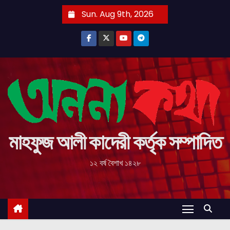
S
Sun. Aug 9th, 2026
k
i
p
t
o
c
o
n
t
মাহফুজ আলী কাদেরী কর্তৃক সম্পাদিত
e
১২ বর্ষ বৈশাখ ১৪২৮
n
t