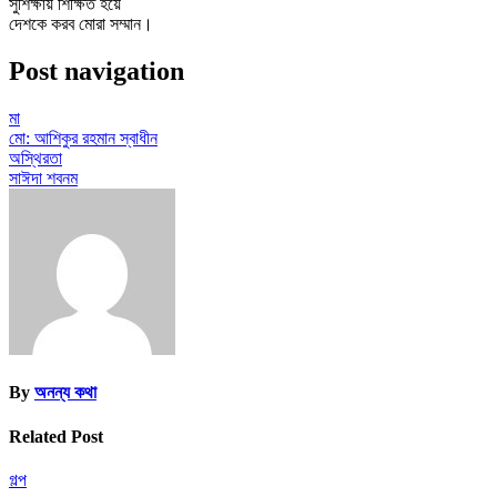
সুশিক্ষায় শিক্ষিত হয়ে
দেশকে করব মোরা সম্মান।
Post navigation
মা
মো: আশিকুর রহমান স্বাধীন
অস্থিরতা
সাঈদা শবনম
By
অনন্য কথা
Related Post
গল্প