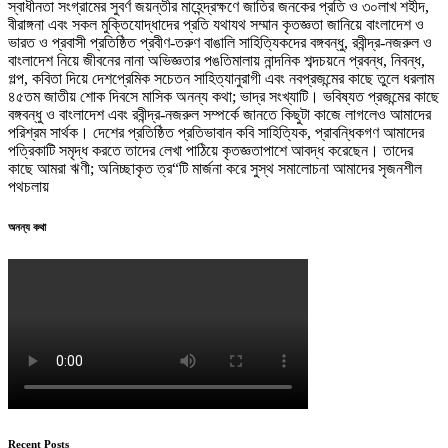
স্বাধীনতা সংগ্রামের সুবর্ণ জয়ন্তীর মাহেন্দ্রক্ষণে জাতির জনকের প্রতি ও ৩০লাখ শহীদ,
বীরাঙ্গনা এবং সকল মুক্তিযোদ্ধাদের প্রতি যথাযথ সম্মান কৃতজ্ঞতা জানিয়ে বাংলাদেশ ও
ভারত ও প্রবাসী প্রতিষ্ঠিত প্রবীণ-তরুণ বাঙালি সাহিত্যিকদের বঙ্গবন্ধু, রবীন্দ্র-নজরুল ও
বাংলাদেশ নিয়ে জীবনের নানা অভিজ্ঞতার পঙতিমালায় নান্দনিক শব্দচয়নে প্রবন্ধ, নিবন্ধ,
গল্প, কবিতা দিয়ে দেশপ্রেমিক সচেতন সাহিত্যানুরাগী এবং নবপ্রজন্মের কাছে তুলে ধরলাম
৪৫তম জাতীয় শোক দিবসে মাসিক অনন্য কথা; ভাদ্র সংখ্যাটি। ভবিষ্যত প্রজন্মের কাছে
বঙ্গবন্ধু ও বাংলাদেশ এবং রবীন্দ্র-নজরুল সম্পর্কে জানতে কিছুটা কাজে লাগলেও আমাদের
পরিশ্রম সার্থক। দেশের প্রতিষ্ঠিত প্রতিভাবান কবি সাহিত্যিক, প্রাবন্ধিকগণ আমাদের
পত্রিকাটি সমৃদ্ধ করতে তাদের লেখা পাঠিয়ে কৃতজ্ঞতাপাশে আবদ্ধ করেছেন। তাদের
কাছে আমরা ঋণী; অনিচ্ছাকৃত ত্র“টি মার্জনা করে সুস্থ সমালোচনা আমাদের সৃজনশীল
পথচলায়
অনন্য কথা
Recent Posts