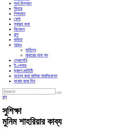
অর্থ-উন্নয়ন
ফিচার
শিক্ষাঙ্গন
খেলা
স্বাস্থ্য কথা
বিনোদন
গল্প
কবিতা
আরও
সাহিত্য
খাবারের নানা পদ
লেখালেখি
ই-পেপার
ভ্রমণ-কাহিনী
অনন্য কথা মাসিক পাবলিকেশন
সংবাদ জমা দিন
গল্প
সুশিক্ষা
মুনিম শাহরিয়ার কাব্য