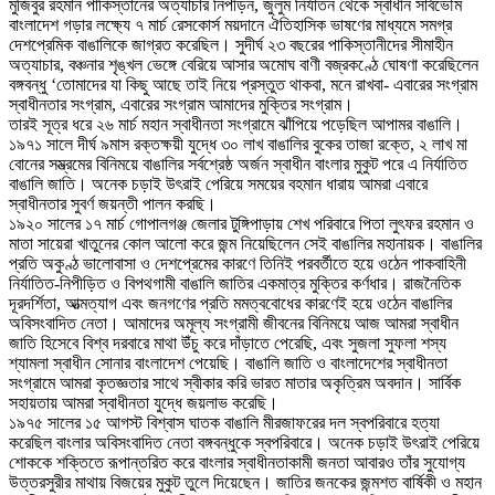
মুজিবুর রহমান পাকিস্তানের অত্যাচার নিপীড়ন, জুলুম নির্যাতন থেকে স্বাধীন সার্বভৌম
বাংলাদেশ গড়ার লক্ষ্যে ৭ মার্চ রেসকোর্স ময়দানে ঐতিহাসিক ভাষণের মাধ্যমে সমগ্র
দেশপ্রেমিক বাঙালিকে জাগ্রত করেছিল। সুদীর্ঘ ২৩ বছরের পাকিস্তানীদের সীমাহীন
অত্যাচার, বঞ্চনার শৃঙ্খল ভেঙ্গে বেরিয়ে আসার অমোঘ বাণী বজ্রকণ্ঠে ঘোষণা করেছিলেন
বঙ্গবন্ধু ‘তোমাদের যা কিছু আছে তাই নিয়ে প্রস্তুত থাকবা, মনে রাখবা- এবারের সংগ্রাম
স্বাধীনতার সংগ্রাম, এবারের সংগ্রাম আমাদের মুক্তির সংগ্রাম।
তারই সূত্র ধরে ২৬ মার্চ মহান স্বাধীনতা সংগ্রামে ঝাঁপিয়ে পড়েছিল আপামর বাঙালি।
১৯৭১ সালে দীর্ঘ ৯মাস রক্তক্ষয়ী যুদ্ধে ৩০ লাখ বাঙালির বুকের তাজা রক্তে, ২ লাখ মা
বোনের সম্ভ্রমের বিনিময়ে বাঙালির সর্বশ্রেষ্ঠ অর্জন স্বাধীন বাংলার মুকুট পরে এ নির্যাতিত
বাঙালি জাতি। অনেক চড়াই উৎরাই পেরিয়ে সময়ের বহমান ধারায় আমরা এবারে
স্বাধীনতার সুবর্ণ জয়ন্তী পালন করছি।
১৯২০ সালের ১৭ মার্চ গোপালগঞ্জ জেলার টুঙ্গিপাড়ায় শেখ পরিবারে পিতা লুৎফর রহমান ও
মাতা সায়েরা খাতুনের কোল আলো করে জন্ম নিয়েছিলেন সেই বাঙালির মহানায়ক। বাঙালির
প্রতি অকুণ্ঠ ভালোবাসা ও দেশপ্রেমের কারণে তিনিই পরবর্তীতে হয়ে ওঠেন পাকবাহিনী
নির্যাতিত-নিপীড়িত ও বিপথগামী বাঙালি জাতির একমাত্র মুক্তির কর্ণধার। রাজনৈতিক
দূরদর্শিতা, আত্মত্যাগ এবং জনগণের প্রতি মমত্ববোধের কারণেই হয়ে ওঠেন বাঙালির
অবিসংবাদিত নেতা। আমাদের অমূল্য সংগ্রামী জীবনের বিনিময়ে আজ আমরা স্বাধীন
জাতি হিসেবে বিশ্ব দরবারে মাথা উঁচু করে দাঁড়াতে পেরেছি, এবং সুজলা সুফলা শস্য
শ্যামলা স্বাধীন সোনার বাংলাদেশ পেয়েছি। বাঙালি জাতি ও বাংলাদেশের স্বাধীনতা
সংগ্রামে আমরা কৃতজ্ঞতার সাথে স্বীকার করি ভারত মাতার অকৃত্রিম অবদান। সার্বিক
সহায়তায় আমরা স্বাধীনতা যুদ্ধে জয়লাভ করেছি।
১৯৭৫ সালের ১৫ আগস্ট বিশ্বাস ঘাতক বাঙালি মীরজাফরের দল স্বপরিবারে হত্যা
করেছিল বাংলার অবিসংবাদিত নেতা বঙ্গবন্ধুকে স্বপরিবারে। অনেক চড়াই উৎরাই পেরিয়ে
শোককে শক্তিতে রূপান্তরিত করে বাংলার স্বাধীনতাকামী জনতা আবারও তাঁর সুযোগ্য
উত্তরসুরীর মাথায় বিজয়ের মুকুট তুলে দিয়েছেন। জাতির জনকের জন্মশত বার্ষিকী ও মহান