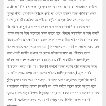
তৎকালীন পাবনা জেলার কমিউনিস্ট পার্টির নেতা প্রসাদ রায়কে। অভিজ্ঞতা
হয়েছিলো বি¯তার যা আজ স্বপ্নের মত মনে হয়। আমরা যা শেখাতাম তা গেরিলা
যুদ্ধের নীতি-কৌশল সংক্রাšত একটি বই থেকে, বলতাম অস্ত্র প্রশিক্ষণ শেষে
দেশে ঢুকে ধনীর বাড়ীতে নয় গরীবের বাড়ীতে আশ্রয় নিতে হবে তাদের মত
বিছানায় রাতে ঘুমাতে হবে- একসাথে বসে খাবার ভাগাভাগি করে খেতে হবে।
শত্রুর সন্ধান নিয়ে তাদেরকে হত্যা করতে হবে। বিজয়ে উল্লাসিত না হয়ে পরবর্তী
বিজয় অর্জনে আতœনিয়োগ করতে হবে- সাম্প্রদায়িক শক্তিগুলিকে শত্রু বলে
বিবেচনা করতে হবে। এতে হাজারো ঝুকি থাকলেও এই পথই অবলম্বন করতে হবে
যাতে দেশটি স্বাধীন হওয়ার পর দেশের ধনিকদের হাতে নয় গরীবদের হাতে
রাষ্ট্রক্ষমতা যায়- আমরা যাতে ক্রমান্বয়ে একটি শোষণহীন সমাজতান্ত্রিক
বাংলাদেশ গড়তে পারি। আওয়ামীলীগ সম্পর্কে আমরা বলেছি তারা আমাদের মিত্র
দল যদিও তাদের মধ্যে নানা রকমের শক্তির সংমিশ্রণ ঘটেছে। তবুও তারাই
মুক্তিযুদ্ধের প্রধানতম দল-জনগণের আস্থাভাজন মধ্যবিত্ত প্রভাবিত একটি
গণতান্ত্রিক ধর্মনিরপেক্ষতায় বিশ্বাসী দল। তাই সর্বত্র তাদের সাথে বন্ধুত্ব গড়ে
তুলতে হবে-ক্ষেত্র বিশেষে ঐক্যবদ্ধ সংগ্রামও করতে হবে-তবে সতর্কতার সাথে
অবশ্যই। দু:খজনক হলেও সত্য সেই চরিত্র আওয়ামীলীগ অনেক আগেই