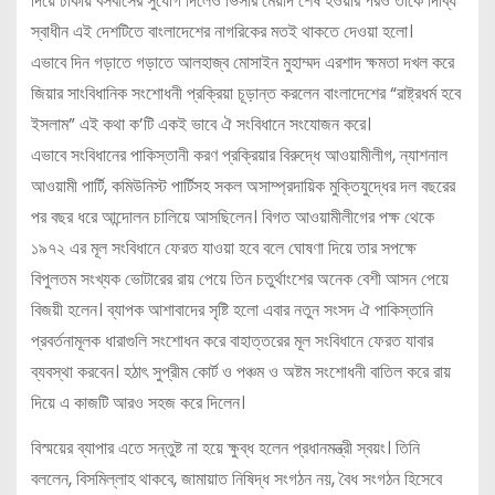
দিয়ে ঢাকায় বসবাসের সুযোগ দিলেও ভিসার মেয়াদ শেষ হওয়ার পরও তাকে দিব্যি
স্বাধীন এই দেশটিতে বাংলাদেশের নাগরিকের মতই থাকতে দেওয়া হলো।
এভাবে দিন গড়াতে গড়াতে আলহাজ্ব মোসাইন মুহাম্মদ এরশাদ ক্ষমতা দখল করে
জিয়ার সাংবিধানিক সংশোধনী প্রক্রিয়া চূড়ান্ত করলেন বাংলাদেশের “রাষ্ট্রধর্ম হবে
ইসলাম” এই কথা ক’টি একই ভাবে ঐ সংবিধানে সংযোজন করে।
এভাবে সংবিধানের পাকিস্তানী করণ প্রক্রিয়ার বিরুদ্ধে আওয়ামীলীগ, ন্যাশনাল
আওয়ামী পার্টি, কমিউনিস্ট পার্টিসহ সকল অসাম্প্রদায়িক মুক্তিযুদ্ধের দল বছরের
পর বছর ধরে আন্দোলন চালিয়ে আসছিলেন। বিগত আওয়ামীলীগের পক্ষ থেকে
১৯৭২ এর মূল সংবিধানে ফেরত যাওয়া হবে বলে ঘোষণা দিয়ে তার সপক্ষে
বিপুলতম সংখ্যক ভোটারের রায় পেয়ে তিন চতুর্থাংশের অনেক বেশী আসন পেয়ে
বিজয়ী হলেন। ব্যাপক আশাবাদের সৃষ্টি হলো এবার নতুন সংসদ ঐ পাকিস্তানি
প্রবর্তনামূলক ধারাগুলি সংশোধন করে বাহাত্তরের মূল সংবিধানে ফেরত যাবার
ব্যবস্থা করবেন। হঠাৎ সুপ্রীম কোর্ট ও পঞ্চম ও অষ্টম সংশোধনী বাতিল করে রায়
দিয়ে এ কাজটি আরও সহজ করে দিলেন।
বিস্ময়ের ব্যাপার এতে সন্তুষ্ট না হয়ে ক্ষুব্ধ হলেন প্রধানমন্ত্রী স্বয়ং। তিনি
বললেন, বিসমিল্লাহ থাকবে, জামায়াত নিষিদ্ধ সংগঠন নয়, বৈধ সংগঠন হিসেবে