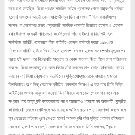
এবং বিরোধীদলের কাদেরকে বিজয়ী করে আনা হবে সে তালিকাও আগেই প্রস্তুত
করে রাখা হয়েছিল। জিয়া প্রধান সামরিক আইন প্রশাসক থেকে রাষ্ট্রপতি পর্যন্ত
হলেন। সংসদের আদৌ কোন সার্বভৌমত্ব ছিল না সংসদটি ছিল রাবারষ্ট্যাম্প
সংসদ। বাংলাদেশের উভয় স্বেরাচারী সামরিক শাসকই জিয়াউর রহমান ও এরশাদ
রবার ষ্ট্যাম্প সংসদই পরিচালনা করেছিলেন। তাঁদের ইচ্ছা বা নির্দেশই ছিল
সার্বভৌম।মর্মাšিতকভাবে নিজ বাহিনীর একদল কর্মকর্তা দ্বারা ১৯৮১তে
চট্রগ্রাম সার্কিট হাউসে জিয়া নিহত হলেন- বিস্মকর হলেও সত্য-তাঁর মৃত্যুর পর
প্রায় দুই দশক ধরে বিচারপতি সাত্তার ও বেগম খালেদা জিয়া মিলে দেশ পরিচালনা
করলেও জিয়া হত্যাকান্ডের কোন বিচার তাঁরা করলেন না- কোন মোকর্দমাও দায়ের
করলেন না। জিয়া গ্রেফতার করেছিলেন মুক্তিযোদ্ধাদেরকে হাজারে হাজারে
বিনাবিচারে। অল্প কিছু নেতাকে দূর্নীতির মোকর্দ্দমা দিয়েও। এ ব্যাপারে তিনি দিব্যি
আইউবের পদাংক অনুসরণ করেন। বিনা বিচারে আমাকেও গ্রেফতার করে এক
সপ্তাহ পরে অন্য বন্দী কয়েকজনের সাথে আমাকেও পাঠানো হয় রাজশহিী কেন্দ্রীয়
কারাগারে।। জেলের গেট খুলে আমাদেরকে অফিস রুমের পাশে অপেক্ষা করতে বলে
মূল ভেতরের ফটকটা খুলে দেওয়া হলো। অনেক বন্দী যাঁরা মুক্তি পেলেন তাঁদেরকে
বের করা হলো। পরে ডেপুটি জেলারকে জিজ্ঞেস করতে তিনি বললেন, “বুঝতে