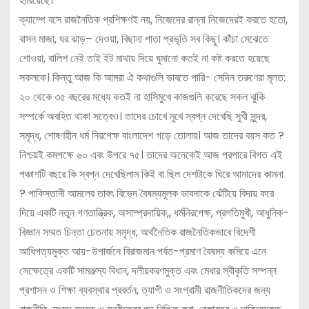
হারিয়েছে।
ক্যাম্পে বসে রাজনৈতিক প্রশিক্ষণই নয়, নিজেদের রান্না নিজেদেরই করতে হতো,
বাসন মাজা, ঘর ঝাড়– দেওয়া, বিছানা পাতা প্রভৃতি সব কিছু। কাঁচা মেঝেতে
শোওয়া, বালিশ নেই তাই ইট মাথায় দিয়ে ঘুমানো কতই না কষ্ট করতে হয়েছে
সকলকে। কিন্তু আজ কি আমরা ঐ কথাগুলি ভাবতে পারি- সেদিন তরুণেরা মূলত:
২০ থেকে ৩৫ বছরের মধ্যে কতই না হাসিমুখে কাজগুলি করেছে সকল ঝুকি
সম্পর্কে অবহিত থাকা সত্বেও। তাদের চোখে মুখে স্বপ্ন দেখেছি সুখী সুন্দর,
সমৃদ্ধ, শোষণহীন ধর্ম নিরপেক্ষ বাংলাদেশ গড়ে তোলার। আজ তাদের বয়স কত ?
নিশ্চয়ই কমপক্ষে ৬০ এবং উপরে ৭৫। তাদের অনেকেই আজ পরপারে বিগত এই
পঞ্চাশটি বছরে কি স্বপ্ন দেখেছিলাম কিই বা ছিল দেশটাকে ঘিরে আমাদের কামনা
? পাকিস্তানী আমলের তাবৎ বিভেদ বৈষম্যমূলক ভাবনাকে ঝেঁটিয়ে বিদায় করে
দিয়ে একটি নতুন গণতান্ত্রিক, অসাম্প্রদায়িক,, ধর্মনিরপেক্ষ, প্রগতিমুখী, আধুনিক-
বিজ্ঞান সম্মত চিন্তা চেতনায় সমৃদ্ধ, অর্থনৈতিক রাজনৈতিকভাবে বিদেশী
আধিপত্যমুক্ত আয়-উপার্জনে বিরাজমান পর্বত-প্রমাণ বৈষম্য কমিয়ে এনে
সেক্ষেত্রে একটি সামঞ্জস্য বিধান, দলীয়করণমুক্ত এবং মেধার স্বীকৃতি সম্পন্ন
প্রশাসন ও শিক্ষা ব্যবস্থার প্রবর্তন, ত্যাগী ও সংগ্রামী রাজনীতিকদের জন্য