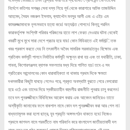
নভেম্বর ভোররাতে ঢাকা কেন্দ্রীয় কারাগারে স্বঘোষিত প্রেসিডেন্ট মোশতাকের
নির্দেশে কতিপয় সশস্ত্র সেনা দস্য গিয়ে পূর্ব থেকে কারাগারে আটক তাজউদ্দিন
আহমেদ, সৈয়দ নজরুল ইসলাম, ক্যাাপ্টেন মনসুর আলী এবং এ এইচ এম
কামরুজ্জামানকে নৃশংসভাবে হত্যা করে। অত্যšত গোপনে। কিন্তু পরদিন
কারাকর্তৃপক্ষ সংশ্লিষ্ট পরিবার পরিজনের হাতে লাশ ফেরত দেওয়ার ঘটনা থেকেই
খবরটি মুখে মুখে সারা দেশে প্রচার হয়ে যায়। কোন মিডিয়াতে এই মর্মাšিতক
খবর প্রকাশ করতে দেয় নি তৎকালীন অবৈধ সামরিক সরকার।তবুও বিক্ষোভ এবং
প্রতিবাদ কর্মসূচী পালনে নির্ধাতির কর্মসূচী অক্ষুন্ন রাখা হয় এবং তা যথারীতি, ঢাকা,
পাবনা, কিশোরগঞ্জসহ ব্যাপক সফলতার মধ্য দিয়ে পালিত হয়। তবে এ সব
প্রতিরোধ আন্দোলনের কোন ধারাবাহিকতা না থাকায় প্রথম দিকে ক্ষমতা
দখলকারীরা কিছুটা ঘাবড়ে গেলেও পরে, প্রকৃত অবস্থাটা বুঝতে পেরে বেপরোয়া
হয়ে ওঠে এবং তাদের দিয়ে স্বকীয়তাহীন বহুদলীয় রাজনীতি পুনরায় চালু করলেন।
তবে দল পুনরুজ্জীবনে বিধিনিষেধ আরোপ করায় এবং আবেদন জানিয়েও তাতে
অস্বীকৃতি জানানোর ফলে বাকশাল নামে কোন দল পুনরুজ্জীবন করা আর গেল না।
বাধ্যতামূলক করা হলো ছাত্র, যুব প্রভৃতি অঙ্গসংগঠন থাকতে হবে। নিজেও
প্রথমে জাগদল নামে পরবর্তীতে নাম পরিবর্তন করে বাংলাদেশ জাতীয়তাবাদী দল