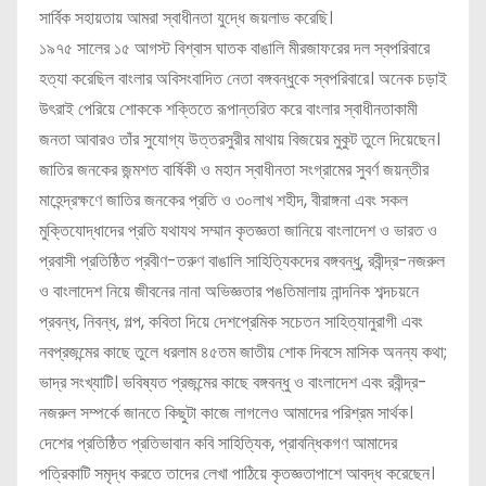
সার্বিক সহায়তায় আমরা স্বাধীনতা যুদ্ধে জয়লাভ করেছি।
১৯৭৫ সালের ১৫ আগস্ট বিশ্বাস ঘাতক বাঙালি মীরজাফরের দল স্বপরিবারে
হত্যা করেছিল বাংলার অবিসংবাদিত নেতা বঙ্গবন্ধুকে স্বপরিবারে। অনেক চড়াই
উৎরাই পেরিয়ে শোককে শক্তিতে রূপান্তরিত করে বাংলার স্বাধীনতাকামী
জনতা আবারও তাঁর সুযোগ্য উত্তরসুরীর মাথায় বিজয়ের মুকুট তুলে দিয়েছেন।
জাতির জনকের জন্মশত বার্ষিকী ও মহান স্বাধীনতা সংগ্রামের সুবর্ণ জয়ন্তীর
মাহেন্দ্রক্ষণে জাতির জনকের প্রতি ও ৩০লাখ শহীদ, বীরাঙ্গনা এবং সকল
মুক্তিযোদ্ধাদের প্রতি যথাযথ সম্মান কৃতজ্ঞতা জানিয়ে বাংলাদেশ ও ভারত ও
প্রবাসী প্রতিষ্ঠিত প্রবীণ-তরুণ বাঙালি সাহিত্যিকদের বঙ্গবন্ধু, রবীন্দ্র-নজরুল
ও বাংলাদেশ নিয়ে জীবনের নানা অভিজ্ঞতার পঙতিমালায় নান্দনিক শব্দচয়নে
প্রবন্ধ, নিবন্ধ, গল্প, কবিতা দিয়ে দেশপ্রেমিক সচেতন সাহিত্যানুরাগী এবং
নবপ্রজন্মের কাছে তুলে ধরলাম ৪৫তম জাতীয় শোক দিবসে মাসিক অনন্য কথা;
ভাদ্র সংখ্যাটি। ভবিষ্যত প্রজন্মের কাছে বঙ্গবন্ধু ও বাংলাদেশ এবং রবীন্দ্র-
নজরুল সম্পর্কে জানতে কিছুটা কাজে লাগলেও আমাদের পরিশ্রম সার্থক।
দেশের প্রতিষ্ঠিত প্রতিভাবান কবি সাহিত্যিক, প্রাবন্ধিকগণ আমাদের
পত্রিকাটি সমৃদ্ধ করতে তাদের লেখা পাঠিয়ে কৃতজ্ঞতাপাশে আবদ্ধ করেছেন।