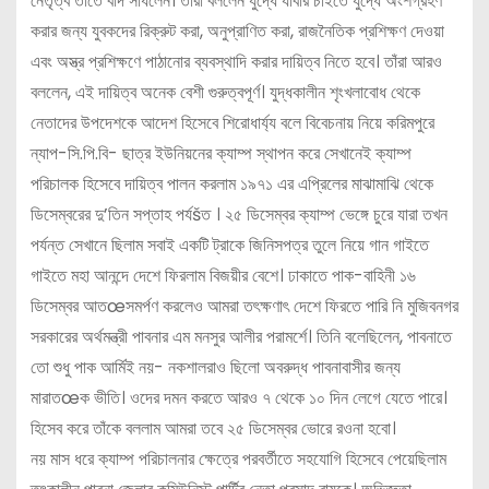
নেতৃত্ব তাতে বাদ সাধলেন। তাঁরা বললেন যুদ্ধে যাবার চাইতে যুদ্ধে অংশগ্রহণ
করার জন্য যুবকদের রিক্রুট করা, অনুপ্রাণিত করা, রাজনৈতিক প্রশিক্ষণ দেওয়া
এবং অস্ত্র প্রশিক্ষণে পাঠানোর ব্যবস্থাদি করার দায়িত্ব নিতে হবে। তাঁরা আরও
বললেন, এই দায়িত্ব অনেক বেশী গুরুত্বপূর্ণ। যুদ্ধকালীন শৃংখলাবোধ থেকে
নেতাদের উপদেশকে আদেশ হিসেবে শিরোধার্য্য বলে বিবেচনায় নিয়ে করিমপুরে
ন্যাপ-সি.পি.বি- ছাত্র ইউনিয়নের ক্যাম্প স্থাপন করে সেখানেই ক্যাম্প
পরিচালক হিসেবে দায়িত্ব পালন করলাম ১৯৭১ এর এপ্রিলের মাঝামাঝি থেকে
ডিসেম্বরের দু’তিন সপ্তাহ পর্যšত । ২৫ ডিসেম্বর ক্যাম্প ভেঙ্গে চুরে যারা তখন
পর্যন্ত সেখানে ছিলাম সবাই একটি ট্রাকে জিনিসপত্র তুলে নিয়ে গান গাইতে
গাইতে মহা আনন্দে দেশে ফিরলাম বিজয়ীর বেশে। ঢাকাতে পাক-বাহিনী ১৬
ডিসেম্বর আতœসমর্পণ করলেও আমরা তৎক্ষণাৎ দেশে ফিরতে পারি নি মুজিবনগর
সরকারের অর্থমন্ত্রী পাবনার এম মনসুর আলীর পরামর্শে। তিনি বলেছিলেন, পাবনাতে
তো শুধু পাক আর্মিই নয়- নকশালরাও ছিলো অবরুদ্ধ পাবনাবাসীর জন্য
মারাতœক ভীতি। ওদের দমন করতে আরও ৭ থেকে ১০ দিন লেগে যেতে পারে।
হিসেব করে তাঁকে বললাম আমরা তবে ২৫ ডিসেম্বর ভোরে রওনা হবো।
নয় মাস ধরে ক্যাম্প পরিচালনার ক্ষেত্রে পরবর্তীতে সহযোগি হিসেবে পেয়েছিলাম