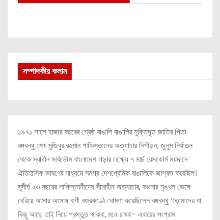
সম্পাদকীয় কলাম
১৯৭১ সালে হাজার বছরের শ্রেষ্ঠ বাঙালি বাঙালির মুক্তিদূত জাতির পিতা
বঙ্গবন্ধু শেখ মুজিবুর রহমান পাকিস্তানের অত্যাচার নিপীড়ন, জুলুম নির্যাতন
থেকে স্বাধীন সার্বভৌম বাংলাদেশ গড়ার লক্ষ্যে ৭ মার্চ রেসকোর্স ময়দানে
ঐতিহাসিক ভাষণের মাধ্যমে সমগ্র দেশপ্রেমিক বাঙালিকে জাগ্রত করেছিল।
সুদীর্ঘ ২৩ বছরের পাকিস্তানীদের সীমাহীন অত্যাচার, বঞ্চনার শৃঙ্খল ভেঙ্গে
বেরিয়ে আসার অমোঘ বাণী বজ্রকণ্ঠে ঘোষণা করেছিলেন বঙ্গবন্ধু ‘তোমাদের যা
কিছু আছে তাই নিয়ে প্রস্তুত থাকবা, মনে রাখবা- এবারের সংগ্রাম