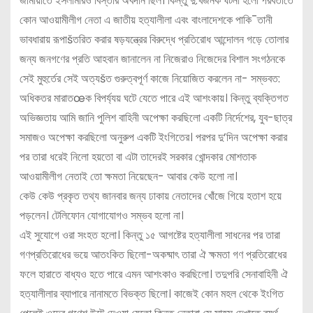
জামায়াতে ইসলামীরও বিস্তার অবদান ছিল। কিন্তু দু:খজনক ঘটনা হলো পরবর্তীতে
কোন আওয়ামীলীগ নেতা এ জাতীয় হত্যালীলা এবং বাংলাদেশকে পাকি¯তানী
ভাবধারায় রূপাšতরিত করার ষড়যন্ত্রের বিরুদ্ধে প্রতিরোধ আন্দোলন গড়ে তোলার
জন্য জনগণের প্রতি আহবান জানালেন না নিজেরাও নিজেদের বিশাল সংগঠনকে
সেই মুহুর্তের সেই অত্যšত গুরুত্বপূর্ণ কাজে নিয়োজিত করলেন না- সম্ভবত:
অধিকতর মারাতœক বিপর্য্যয় ঘটে যেতে পারে এই আশংকায়। কিন্তু ব্যক্তিগত
অভিজ্ঞতায় আমি জানি পুলিশ বাহিনী অপেক্ষা করছিলো একটি নির্দেশের, যুব-ছাত্র
সমাজও অপেক্ষা করছিলো অনুরুপ একটি ইংগিতের। পরপর দু’দিন অপেক্ষা করার
পর তারা ধরেই নিলো হয়তো বা এটা তাদেরই সরকার খোন্দকার মোশতাক
আওয়ামীলীগ নেতাই তো ক্ষমতা নিয়েছেন- আবার কেউ হলো না।
কেউ কেউ প্রকৃত তথ্য জানবার জন্য ঢাকায় নেতাদের খোঁজে গিয়ে হতাশ হয়ে
পড়লেন। টেলিফোন যোগাযোগও সম্ভব হলো না।
এই সুযোগে ওরা সংহত হলো। কিন্তু ১৫ আগষ্টের হত্যালীলা সাধনের পর তারা
গণপ্রতিরোধের ভয়ে আতংকিত ছিলো-অকষ্মাৎ তারা ঐ ক্ষমতা গণ প্রতিরোধের
ফলে হারাতে বাধ্যও হতে পারে এমন আশংকাও করছিলো। তদুপরি সেনাবাহিনী ঐ
হত্যালীলার ব্যাপারে নানামতে বিভক্ত ছিলো। কাজেই কোন মহল থেকে ইংগিত