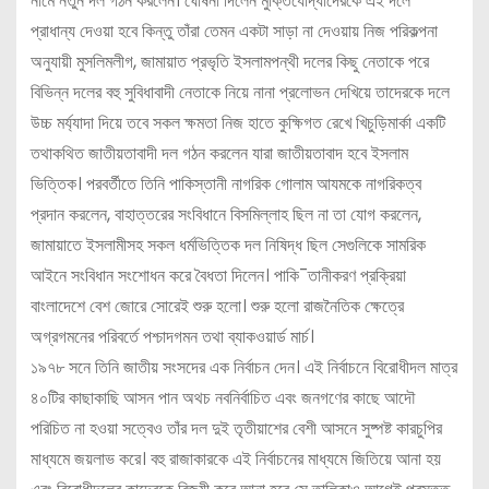
নামে নতুন দল গঠন করলেন। ঘোষনা দিলেন মুক্তিযোদ্ধাদেরকে এই দলে
প্রাধান্য দেওয়া হবে কিন্তু তাঁরা তেমন একটা সাড়া না দেওয়ায় নিজ পরিকল্পনা
অনুযায়ী মুসলিমলীগ, জামায়াত প্রভৃতি ইসলামপন্থী দলের কিছু নেতাকে পরে
বিভিন্ন দলের বহু সুবিধাবাদী নেতাকে নিয়ে নানা প্রলোভন দেখিয়ে তাদেরকে দলে
উচ্চ মর্য্যাদা দিয়ে তবে সকল ক্ষমতা নিজ হাতে কুক্ষিগত রেখে খিচুড়িমার্কা একটি
তথাকথিত জাতীয়তাবাদী দল গঠন করলেন যারা জাতীয়তাবাদ হবে ইসলাম
ভিত্তিক। পরবর্তীতে তিনি পাকিস্তানী নাগরিক গোলাম আযমকে নাগরিকত্ব
প্রদান করলেন, বাহাত্তরের সংবিধানে বিসমিল্লাহ ছিল না তা যোগ করলেন,
জামায়াতে ইসলামীসহ সকল ধর্মভিত্তিক দল নিষিদ্ধ ছিল সেগুলিকে সামরিক
আইনে সংবিধান সংশোধন করে বৈধতা দিলেন। পাকি¯তানীকরণ প্রক্রিয়া
বাংলাদেশে বেশ জোরে সোরেই শুরু হলো। শুরু হলো রাজনৈতিক ক্ষেত্রে
অগ্রগমনের পরিবর্তে পশ্চাদগমন তথা ব্যাকওয়ার্ড মার্চ।
১৯৭৮ সনে তিনি জাতীয় সংসদের এক নির্বাচন দেন। এই নির্বাচনে বিরোধীদল মাত্র
৪০টির কাছাকাছি আসন পান অথচ নবনির্বাচিত এবং জনগণের কাছে আদৌ
পরিচিত না হওয়া সত্বেও তাঁর দল দুই তৃতীয়াশের বেশী আসনে সুষ্পষ্ট কারচুপির
মাধ্যমে জয়লাভ করে। বহু রাজাকারকে এই নির্বাচনের মাধ্যমে জিতিয়ে আনা হয়