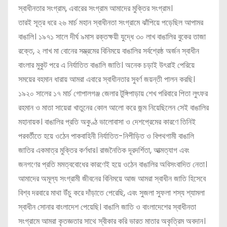
স্বাধীনতার সংগ্রাম, এবারের সংগ্রাম আমাদের মুক্তির সংগ্রাম।
তারই সূত্র ধরে ২৬ মার্চ মহান স্বাধীনতা সংগ্রামে ঝাঁপিয়ে পড়েছিল আপামর
বাঙালি। ১৯৭১ সালে দীর্ঘ ৯মাস রক্তক্ষয়ী যুদ্ধে ৩০ লাখ বাঙালির বুকের তাজা
রক্তে, ২ লাখ মা বোনের সম্ভ্রমের বিনিময়ে বাঙালির সর্বশ্রেষ্ঠ অর্জন স্বাধীন
বাংলার মুকুট পরে এ নির্যাতিত বাঙালি জাতি। অনেক চড়াই উৎরাই পেরিয়ে
সময়ের বহমান ধারায় আমরা এবারে স্বাধীনতার সুবর্ণ জয়ন্তী পালন করছি।
১৯২০ সালের ১৭ মার্চ গোপালগঞ্জ জেলার টুঙ্গিপাড়ায় শেখ পরিবারে পিতা লুৎফর
রহমান ও মাতা সায়েরা খাতুনের কোল আলো করে জন্ম নিয়েছিলেন সেই বাঙালির
মহানায়ক। বাঙালির প্রতি অকুণ্ঠ ভালোবাসা ও দেশপ্রেমের কারণে তিনিই
পরবর্তীতে হয়ে ওঠেন পাকবাহিনী নির্যাতিত-নিপীড়িত ও বিপথগামী বাঙালি
জাতির একমাত্র মুক্তির কর্ণধার। রাজনৈতিক দূরদর্শিতা, আত্মত্যাগ এবং
জনগণের প্রতি মমত্ববোধের কারণেই হয়ে ওঠেন বাঙালির অবিসংবাদিত নেতা।
আমাদের অমূল্য সংগ্রামী জীবনের বিনিময়ে আজ আমরা স্বাধীন জাতি হিসেবে
বিশ্ব দরবারে মাথা উঁচু করে দাঁড়াতে পেরেছি, এবং সুজলা সুফলা শস্য শ্যামলা
স্বাধীন সোনার বাংলাদেশ পেয়েছি। বাঙালি জাতি ও বাংলাদেশের স্বাধীনতা
সংগ্রামে আমরা কৃতজ্ঞতার সাথে স্বীকার করি ভারত মাতার অকৃত্রিম অবদান।