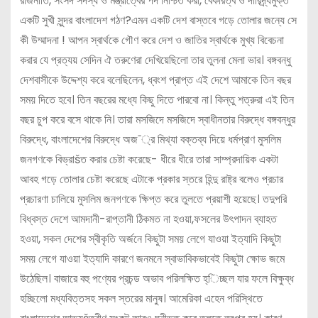
রাজনীতি, সংসদ সদস্য ও মন্ত্রীত্বের পদ নিশ্চিত করা, বেকারত্ব ও দারিদ্র্যমুক্ত
একটি সুখী সুন্দর বাংলাদেশ গঠণ?এমন একটি দেশ বাস্তবে গড়ে তোলার জন্যে সে
কী উম্মাদনা ! আপন স্বার্থকে গৌণ করে দেশ ও জাতির স্বার্থকে মুখ্য বিবেচনা
করার যে প্রত্যয় সেদিন ঐ তরুণেরা দেখিয়েছিলো তার তুলনা মেলা ভার। বঙ্গবন্ধু
দেশবাসীকে উদ্দেশ্য করে বলেছিলেন, ধ্বংশ প্রাপ্ত এই দেশে আমাকে তিন বছর
সময় দিতে হবে। তিন বছরের মধ্যে কিছু দিতে পারবো না। কিন্তু শত্রুরা এই তিন
বছর চুপ করে বসে থাকে নি। তারা মসজিদে মসজিদে স্বাধীনতার বিরুদ্ধে বঙ্গবন্ধুর
বিরুদ্ধে, বাংলাদেশের বিরুদ্ধে অজ¯্র মিথ্যা বক্তব্য দিয়ে ধর্মপ্রাণ মুসলিম
জনগণকে বিভ্রাšত করার চেষ্টা করেছে- ধীরে ধীরে তারা সাম্প্রদায়িক একটা
আবহ গড়ে তোলার চেষ্টা করেছে এটাকে প্রকার স্তরে হিন্দু রাষ্ট্র বলেও প্রচার
প্রচারণা চালিয়ে মুসলিম জনগণকে ক্ষিপ্ত করে তুলতে প্রয়াশী হয়েছে। তদুপরি
বিধ্বস্ত দেশে আমদানী-রাপ্তানী ঠিকমত না হওয়া,ফসলের উৎপাদন ব্যাহত
হওয়া, সকল দেশের স্বীকৃতি অর্জনে কিছুটা সময় লেগে যাওয়া ইত্যাদি কিছুটা
সময় লেগে যাওয়া ইত্যাদি কারণে জনমনে স্বাভাবিকভাবেই কিছুটা ক্ষোভ জমে
উঠেছিল। বাজারে বহু পণ্যের প্রচন্ড অভাব পরিলক্ষিত হ্িচ্ছল যার ফলে বিক্ষুব্ধ
হচ্ছিলো মধ্যবিত্তসহ সকল স্তরের মানুষ। আমেরিকা এহেন পরিস্থিতে