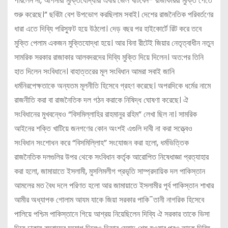
পারলেন না, আপনারা মুক্তিযোদ্ধারা এবার জেল খাটবেন- রাজাকাররা মুক্তি পেতে
শুরু করেছে।” ছবিটা বেশ উপভোগ করছিলাম সবাই। দেশের রাজনৈতিক পরিবর্তণের
ধারা এতে দিব্যি পরিস্ফুট হয়ে উঠলো। দেড় বছর পর হাইকোর্টে রিট করে তবে
মুক্তি পেলাম একজন মুক্তিযোদ্ধা হয়ে। আর বিনা রীটেই জিয়ার নেতৃত্বাধীন নতুন
সামরিক সরকার রাজাকার আলবদরদের দিব্যি মুক্তি দিয়ে দিলেন। অত:পর তিনি
হাত দিলেন সংবিধানে। বাহাত্তরের মূল সংবিধান আমরা সবাই জানি
ধর্মনিরপেক্ষতাকে অন্যতম মূলনীতি হিসেবে গ্রহণ করেছে। অপরদিকে ধর্মের নামে
রাজনীতি করা বা রাজনৈতিক দল গঠন করাকে নিষিদ্ধ ঘোষণা করেছে। ঐ
সংবিধানের মুখবন্ধেও “বিসমিল্লাহির রাহমানুর রহিম” লেখা ছিল না। সামরিক
আইনের শক্তি খাটিয়ে জনগণের কোন অংশই এগুলি দাবী না করা সত্ত্বেও
সংবিধান সংশোধন করে “বিসমিল্লিাহ” সংযোজন করা হলো, ধর্মভিত্তিক
রাজনৈতিক দলগুলির উপর থেকে সংবিধান কর্তৃক আরোপিত নিষেধাজ্ঞা প্রত্যাহার
করা হলো, জামায়াতে ইসলামী, মুসলিমলীগ প্রভৃতি সাম্প্রদায়িক দল পাকিস্তান
আমলের মত বৈধ দলে পরিণত হলো আর জামায়াতে ইসলামীর পূর্ব পাকিস্তান শাখার
আমীর অধ্যাপক গোলাম আযম যাকে জিয়া সরকার পাকি¯তানী নাগরিক হিসেবে
পালিয়ে পশ্চিম পাকিস্তানে গিয়ে আশ্রয় নিয়েছিলেন দিব্যি ঐ সরকার তাকে ভিসা