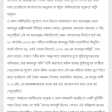
বাংলাদেশের আভ্যšতরীণ সংকট আরও ঘনীভূত করে তুলতে তৎপর হয়। কারণ
তারা চেয়েছিলো বাংলাদেশের অভ্যুদয় না ঘটুক-পাকিস্তানের অখন্ডতা অটুট
থাকুক।
এ সকল পরিস্থিতির সুযোগে দেশে বিদেশে নানাস্থানে নানা ষড়যন্ত্রের হোতা
বঙ্গবন্ধুর মন্ত্রীসভারই সিনিয়র একজন সদস্য খোন্দাকার মোশতাক আহমেদ ও তাঁর
অনুশারীরা। এই সব ষড়যন্ত্রের পরিণতিতেই স্বয়ং মোশতাকের নির্দেশে ঘটে যায়
১৫ আগষ্টের ১৯৭৫ রাত গভীরে সপবিারের বঙ্গবন্ধুর নির্মম হত্যালীলা। কিছুদিন
পরেই ঘটানো হয়, একই নেতার নিদের্শে, ১৯৭৫ এর ৩রা নভেম্বর মর্মাšিতক
জেল হত্যা। সেখানে গভীর রাতে অস্ত্র হাতে কারাগারে ঢুকে মুক্তিযুদ্ধের চার
অধিনায়ক, যারা বঙ্গবন্ধুর পাকি¯তানী কারাগারে আটক থাকায় মুক্তিযুদ্ধে সশরীরে
নেতৃত্বদানের সুযোগ থেকে বঞ্চিত হওয়ার ফলে এই গুরু দায়িত্ব মাথায় তুলে নিতে
বাধ্য হয়েছিলন সেই সৈয়দ নজরুল ইসলাম, তাজউদ্দিন আহমেদ, এম মনসুর আলী
ও এ এইচ এম কামরুজ্জামানকে হত্যা করা হয়। বাংলাদেশকে করে ফেলা হয়
নেতৃত্বহীন।
বস্তুত: আমাদের স্বাধীনতার শত্রুরা এ সকল কাজগুলি করেছিলো একটি সুনির্দিষ্ট
লক্ষ্য নিয়ে। তারা তো পাকি¯তানের মদদপুষ্ট ছিলো। গোপনে এই পরিকল্পনা রচনায়