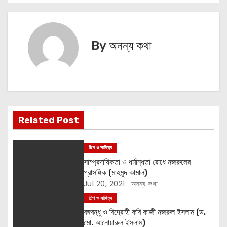
o
s
By
অনন্য কথা
t
n
a
v
Related Post
i
শিল্প ও সাহিত্য
g
সাম্প্রদায়িকতা ও ধর্মান্ধতা রোধে নজরুলের
প্রাসঙ্গিক (মাহমুদ কামাল)
a
Jul 20, 2021
অনন্য কথা
t
শিল্প ও সাহিত্য
বঙ্গবন্ধু ও বিদ্রোহী কবি কাজী নজরুল ইসলাম (ড.
i
মো. আনোয়ারুল ইসলাম)