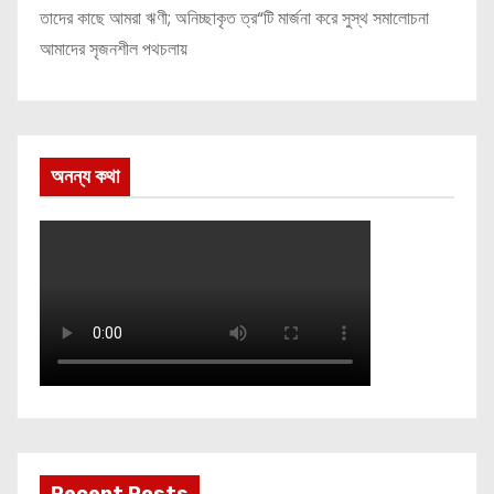
তাদের কাছে আমরা ঋণী; অনিচ্ছাকৃত ত্র“টি মার্জনা করে সুস্থ সমালোচনা
আমাদের সৃজনশীল পথচলায়
অনন্য কথা