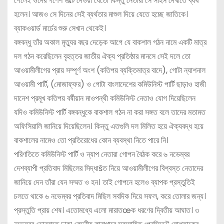
পেলেই ওদের গণেশ উল্টে দেওয়া যেতো কিন্তু নেতারা সে সাহস দেখাতে ব্যর্থ
হলেন। আজও সে দিনের সেই ব্যর্থতার মাশুল দিয়ে যেতে হচ্ছে জাতিকে।
ব্যাকওয়ার্ড মার্চের শুরু সেখান থেকেই।
বঙ্গবন্ধু তাঁর অকাল মৃত্যুর বছর দেড়েক আগে যে বাকশাল গঠন নামে একটি মাত্র
দল গঠন করেছিলেন বৃহত্তর জাতীয় ঐক্য প্রতিষ্ঠার মানসে সেই দলে তো
আওয়ামীলীগের প্রায় সম্পূর্ণ অংশ (কতিপয় ব্যক্তিমাত্র বাদে), গোটা ন্যাশনাল
আওয়ামী পার্টি, (মোজাফ্ফর) ও গোটা বাংলাদেশের কমিউনিস্ট পার্টি ছাড়াও হাজী
দানেশ প্রমূখ কতিপয় বর্ষীয়ান মাওপন্থী কমিউনিস্ট নেতাও যোগ দিয়েছিলেন
যদিও কমিউনিস্ট পার্টি বঙ্গবন্ধুকে বাকশাল গঠন না করা সঙ্গত বলে তাদের মতামত
অফিসিয়ালি জানিয়ে দিয়েছিলেন। কিন্তু এতগুলি দল মিলিত হয়ে ঐক্যবদ্ধ হয়ে
বাকশালের নামেও তো প্রতিরোধের কোন ব্যবস্থা নিতে পারে নি।
পরিণতিতে কমিউনিস্ট পার্টি ও ন্যাপ নেতারা গোপন বৈঠক করে ৬ নভেম্বর
দেশব্যাপী প্রতিবাদ মিছিলের সিদ্ধাšত নিয়ে আওয়ামীলীগের বিশ্বস্ত নেতাদের
জানিয়ে দেন তাঁরা যেন সম্মত ও হন। তাই গোপনে হলেও ব্যাপক প্রস্তুতিই
চলতে থাকে ৬ নভেম্বর প্রতিবাদ মিছিল সবদিক দিয়ে সফল, করে তোলার জন্য।
প্রস্তুতি প্রায় শেষ। এতোমধ্যে এলো মারাতœক ধরণের দ্বিতীয় আঘাত। ৩