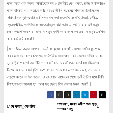
কাজ করবে এবং সকল ধর্মভিত্তিক দল ও রাজনীতি বৈধ থাকবে, রাষ্ট্রধর্ম ইসলামও
বহাল থাকবে। এই কাজটির দ্বারা আওয়ামীলীগ সংসদের মাধ্যমে বাংলাদেশের
সাংবিধানিক ব্যাকওয়ার্ড মার্চ সক্ষম করলেন। রাজনীতিতে নীতিহীনতা, দুর্নীতি,
স্বজনপ্রীতি, অর্থনীতিতে সমাজতান্ত্রিক ধারা বর্জন এ সবই হয়েছে এই নতুন
দেশে পঞ্চাশ বছর ধরে। তবে যে মানুষ স্বাধীনতার স্বাদ পেয়েছে সে মানুষ একদিন
ফরোয়ার্ড মার্চ করবেই।
[রণেশ মৈএ ১৯৩৩ সালের ৪ অক্টোবর বৃহওর রাজশাহী জেলার নহাটায় জন্মগ্রহন
করার মাস খানেক পর চলে আসেন পৈএিক বাসস্থান পাবনা জেলার সাথিয়া থানার
ভুলবাড়িয়া গ্রামে। রাজনীতি ও সাংবাদিকতা তার জীবনের ব্রত। সাংবাদিকতায়
বিশেষ অবদানের স্বীকৃতিস্বরুপ বাংলাদেশ সরকার রণেশ মৈএকে ২০১৮ সালে
একুশে পদকে ভ’ষিত করেন। ১৯৫৯ সালে নাটোরের মেয়ে পূরবী মৈএির সঙ্গে তিনি
বিবাহ বন্ধনে আবদ্ধ হন। তারা দুই ছেলে, তিন মেয়ের জনক-জননী।]
গণমাধ্যম , সংবাদ কর্মী ও শ্রম মূল্য
P
‘এক বঙ্গবন্ধু এক রাষ্ট্র’
—–নরেশ মধু