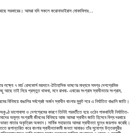
্তুতি আছে সরকারের। আমরা যদি সকলে করোনাভাইরাস মোকাবিলার…
গড়ার লক্ষ্যে ৭ মার্চ রেসকোর্স ময়দানে ঐতিহাসিক ভাষণের মাধ্যমে সমগ্র দেশপ্রেমিক
ছু আছে তাই নিয়ে প্রস্তুত থাকবা, মনে রাখবা- এবারের সংগ্রাম স্বাধীনতার সংগ্রাম,
র বিনিময়ে বাঙালির সর্বশ্রেষ্ঠ অর্জন স্বাধীন বাংলার মুকুট পরে এ নির্যাতিত বাঙালি জাতি।
কুণ্ঠ ভালোবাসা ও দেশপ্রেমের কারণে তিনিই পরবর্তীতে হয়ে ওঠেন পাকবাহিনী নির্যাতিত-
াদের অমূল্য সংগ্রামী জীবনের বিনিময়ে আজ আমরা স্বাধীন জাতি হিসেবে বিশ্ব দরবারে
করি ভারত মাতার অকৃত্রিম অবদান। সার্বিক সহায়তায় আমরা স্বাধীনতা যুদ্ধে জয়লাভ করেছি।
তে রূপান্তরিত করে বাংলার স্বাধীনতাকামী জনতা আবারও তাঁর সুযোগ্য উত্তরসুরীর