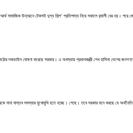
আর্থ সামাজিক উন্নয়নে টেকসই দুগ্ধ শিল্প’ প্রতিপাদ্য নিয়ে সকালে র‌্যালী বের হয়। পরে জ
ে কঠোর লকডাউন ঘোষণা করেছে সরকার। এ অবস্থায় প্রধানমন্ত্রী শেখ হাসিনা দেশের জ
ে নানা বাস্তব সমস্যার মুখোমুখি হতে হচ্ছে। গেছে। তবে সরকার মনে করছে যে অর্থন