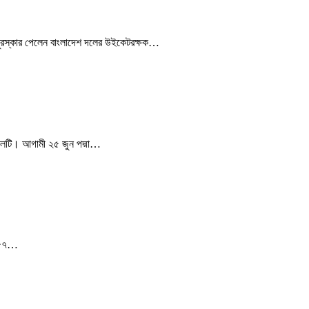
 পুরস্কার পেলেন বাংলাদেশ দলের উইকেটরক্ষক…
দলটি। আগামী ২৫ জুন পদ্মা…
ি ৫৭…