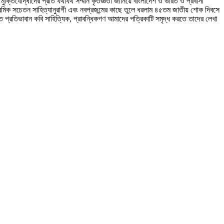
 মুক্তিযোদ্ধাদের প্রতি যথাযথ সম্মান কৃতজ্ঞতা জানিয়ে বাংলাদেশ ও ভারত ও প্রবাসী
দেশপ্রেমিক সচেতন সাহিত্যানুরাগী এবং নবপ্রজন্মের কাছে তুলে ধরলাম ৪৫তম জাতীয় শোক দিবসে
ঠিত প্রতিভাবান কবি সাহিত্যিক, প্রাবন্ধিকগণ আমাদের পত্রিকাটি সমৃদ্ধ করতে তাদের লেখা