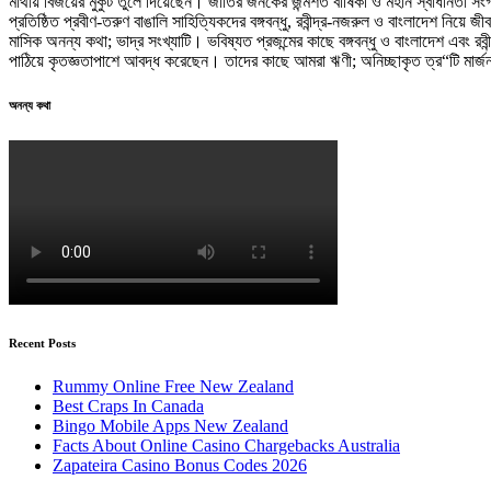
মাথায় বিজয়ের মুকুট তুলে দিয়েছেন। জাতির জনকের জন্মশত বার্ষিকী ও মহান স্বাধীনতা সংগ্
প্রতিষ্ঠিত প্রবীণ-তরুণ বাঙালি সাহিত্যিকদের বঙ্গবন্ধু, রবীন্দ্র-নজরুল ও বাংলাদেশ নিয়
মাসিক অনন্য কথা; ভাদ্র সংখ্যাটি। ভবিষ্যত প্রজন্মের কাছে বঙ্গবন্ধু ও বাংলাদেশ এবং র
পাঠিয়ে কৃতজ্ঞতাপাশে আবদ্ধ করেছেন। তাদের কাছে আমরা ঋণী; অনিচ্ছাকৃত ত্র“টি মার্
অনন্য কথা
Recent Posts
Rummy Online Free New Zealand
Best Craps In Canada
Bingo Mobile Apps New Zealand
Facts About Online Casino Chargebacks Australia
Zapateira Casino Bonus Codes 2026