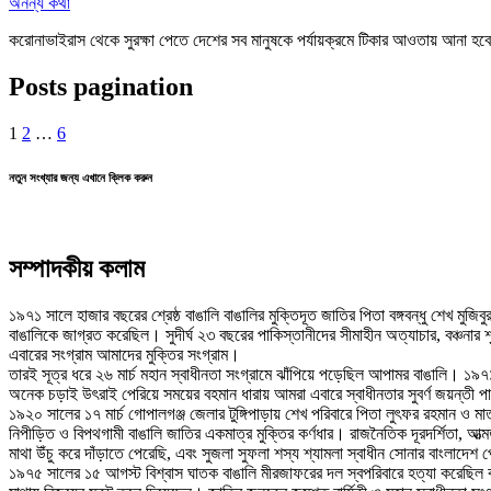
অনন্য কথা
করোনাভাইরাস থেকে সুরক্ষা পেতে দেশের সব মানুষকে পর্যায়ক্রমে টিকার আওতায় আনা হ
Posts pagination
1
2
…
6
নতুন সংখ্যার জন্য এখানে ক্লিক করুন
সম্পাদকীয় কলাম
১৯৭১ সালে হাজার বছরের শ্রেষ্ঠ বাঙালি বাঙালির মুক্তিদূত জাতির পিতা বঙ্গবন্ধু শেখ মুজি
বাঙালিকে জাগ্রত করেছিল। সুদীর্ঘ ২৩ বছরের পাকিস্তানীদের সীমাহীন অত্যাচার, বঞ্চনার শ
এবারের সংগ্রাম আমাদের মুক্তির সংগ্রাম।
তারই সূত্র ধরে ২৬ মার্চ মহান স্বাধীনতা সংগ্রামে ঝাঁপিয়ে পড়েছিল আপামর বাঙালি। ১৯৭১ সাল
অনেক চড়াই উৎরাই পেরিয়ে সময়ের বহমান ধারায় আমরা এবারে স্বাধীনতার সুবর্ণ জয়ন্তী 
১৯২০ সালের ১৭ মার্চ গোপালগঞ্জ জেলার টুঙ্গিপাড়ায় শেখ পরিবারে পিতা লুৎফর রহমান ও ম
নিপীড়িত ও বিপথগামী বাঙালি জাতির একমাত্র মুক্তির কর্ণধার। রাজনৈতিক দূরদর্শিতা, 
মাথা উঁচু করে দাঁড়াতে পেরেছি, এবং সুজলা সুফলা শস্য শ্যামলা স্বাধীন সোনার বাংলাদে
১৯৭৫ সালের ১৫ আগস্ট বিশ্বাস ঘাতক বাঙালি মীরজাফরের দল স্বপরিবারে হত্যা করেছিল ব