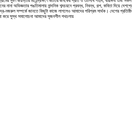
রামের সুবর্ণ জয়ন্তীর মাহেন্দ্রক্ষণে জাতির জনকের প্রতি ও ৩০লাখ শহীদ, বীরাঙ্গনা এবং সকল
ে জীবনের নানা অভিজ্ঞতার পঙতিমালায় নান্দনিক শব্দচয়নে প্রবন্ধ, নিবন্ধ, গল্প, কবিতা দিয়ে 
বীন্দ্র-নজরুল সম্পর্কে জানতে কিছুটা কাজে লাগলেও আমাদের পরিশ্রম সার্থক। দেশের প্রতিষ্
জনা করে সুস্থ সমালোচনা আমাদের সৃজনশীল পথচলায়