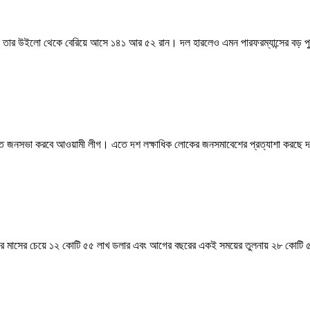
ইনিংসে তার উইলো থেকে বেরিয়ে আসে ১৪১ আর ৫২ রান। দল হারলেও এমন পারফরম্যান্সের বড়
ান্তে জনসভা করবে আওয়ামী লীগ। এতে দশ লক্ষাধিক লোকের জনসমাবেশের প্রত্যাশা করছে 
া আগের মাসের চেয়ে ১২ কোটি ৫৫ লাখ ডলার এবং আগের বছরের একই সময়ের তুলনায় ২৮ কোট