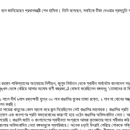
বে বলে জানিয়েছেন প্রধানমন্ত্রী শেখ হাসিনা। তিনি বলেছেন, সবাইকে টিকা দেওয়ার প্রস
বুর রহমান পাকিস্তানের অত্যাচার নিপীড়ন, জুলুম নির্যাতন থেকে স্বাধীন সার্বভৌম বাংলাদেশ 
ৃঙ্খল ভেঙ্গে বেরিয়ে আসার অমোঘ বাণী বজ্রকণ্ঠে ঘোষণা করেছিলেন বঙ্গবন্ধু ‘তোমাদের যা কি
ে দীর্ঘ ৯মাস রক্তক্ষয়ী যুদ্ধে ৩০ লাখ বাঙালির বুকের তাজা রক্তে, ২ লাখ মা বোনের সম্ভ্রমে
পালন করছি।
াতা সায়েরা খাতুনের কোল আলো করে জন্ম নিয়েছিলেন সেই বাঙালির মহানায়ক। বাঙালির প্রতি অ
আত্মত্যাগ এবং জনগণের প্রতি মমত্ববোধের কারণেই হয়ে ওঠেন বাঙালির অবিসংবাদিত নেতা। আম
শ পেয়েছি। বাঙালি জাতি ও বাংলাদেশের স্বাধীনতা সংগ্রামে আমরা কৃতজ্ঞতার সাথে স্বীকার 
াংলার অবিসংবাদিত নেতা বঙ্গবন্ধুকে স্বপরিবারে। অনেক চড়াই উৎরাই পেরিয়ে শোককে শক্তি