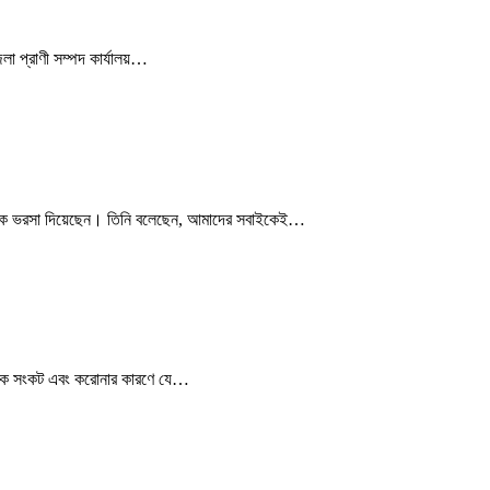
েলা প্রাণী সম্পদ কার্যালয়…
নগণকে ভরসা দিয়েছেন। তিনি বলেছেন, আমাদের সবাইকেই…
ৈতিক সংকট এবং করোনার কারণে যে…