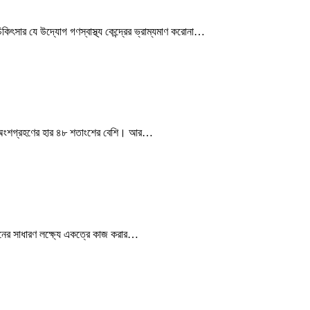
চিকিৎসার যে উদ্যোগ গণস্বাস্থ্য কেন্দ্রের ভ্রাম্যমাণ করোনা…
নারীর অংশগ্রহণের হার ৪৮ শতাংশের বেশি। আর…
র্জনের সাধারণ লক্ষ্যে একত্রে কাজ করার…