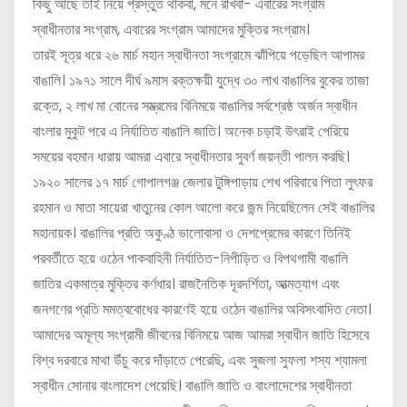
কিছু আছে তাই নিয়ে প্রস্তুত থাকবা, মনে রাখবা- এবারের সংগ্রাম
স্বাধীনতার সংগ্রাম, এবারের সংগ্রাম আমাদের মুক্তির সংগ্রাম।
তারই সূত্র ধরে ২৬ মার্চ মহান স্বাধীনতা সংগ্রামে ঝাঁপিয়ে পড়েছিল আপামর
বাঙালি। ১৯৭১ সালে দীর্ঘ ৯মাস রক্তক্ষয়ী যুদ্ধে ৩০ লাখ বাঙালির বুকের তাজা
রক্তে, ২ লাখ মা বোনের সম্ভ্রমের বিনিময়ে বাঙালির সর্বশ্রেষ্ঠ অর্জন স্বাধীন
বাংলার মুকুট পরে এ নির্যাতিত বাঙালি জাতি। অনেক চড়াই উৎরাই পেরিয়ে
সময়ের বহমান ধারায় আমরা এবারে স্বাধীনতার সুবর্ণ জয়ন্তী পালন করছি।
১৯২০ সালের ১৭ মার্চ গোপালগঞ্জ জেলার টুঙ্গিপাড়ায় শেখ পরিবারে পিতা লুৎফর
রহমান ও মাতা সায়েরা খাতুনের কোল আলো করে জন্ম নিয়েছিলেন সেই বাঙালির
মহানায়ক। বাঙালির প্রতি অকুণ্ঠ ভালোবাসা ও দেশপ্রেমের কারণে তিনিই
পরবর্তীতে হয়ে ওঠেন পাকবাহিনী নির্যাতিত-নিপীড়িত ও বিপথগামী বাঙালি
জাতির একমাত্র মুক্তির কর্ণধার। রাজনৈতিক দূরদর্শিতা, আত্মত্যাগ এবং
জনগণের প্রতি মমত্ববোধের কারণেই হয়ে ওঠেন বাঙালির অবিসংবাদিত নেতা।
আমাদের অমূল্য সংগ্রামী জীবনের বিনিময়ে আজ আমরা স্বাধীন জাতি হিসেবে
বিশ্ব দরবারে মাথা উঁচু করে দাঁড়াতে পেরেছি, এবং সুজলা সুফলা শস্য শ্যামলা
স্বাধীন সোনার বাংলাদেশ পেয়েছি। বাঙালি জাতি ও বাংলাদেশের স্বাধীনতা