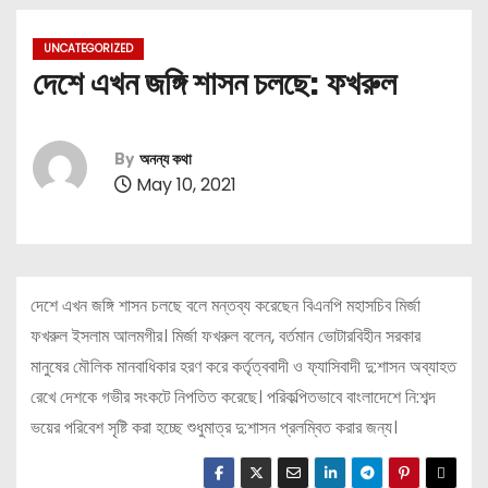
UNCATEGORIZED
দেশে এখন জঙ্গি শাসন চলছে: ফখরুল
By
অনন্য কথা
May 10, 2021
দেশে এখন জঙ্গি শাসন চলছে বলে মন্তব্য করেছেন বিএনপি মহাসচিব মির্জা
ফখরুল ইসলাম আলমগীর। মির্জা ফখরুল বলেন, বর্তমান ভোটারবিহীন সরকার
মানুষের মৌলিক মানবাধিকার হরণ করে কর্তৃত্ববাদী ও ফ্যাসিবাদী দু:শাসন অব্যাহত
রেখে দেশকে গভীর সংকটে নিপতিত করেছে। পরিকল্পিতভাবে বাংলাদেশে নি:শব্দ
ভয়ের পরিবেশ সৃষ্টি করা হচ্ছে শুধুমাত্র দু:শাসন প্রলম্বিত করার জন্য।