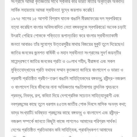
সংগ্রামে আমরা কৃতজ্ঞতার সাথে স্বীকার করি ভারত মাতার অকৃত্রিম অবদান।
সার্বিক সহায়তায় আমরা স্বাধীনতা যুদ্ধে জয়লাভ করেছি।
১৯৭৫ সালের ১৫ আগস্ট বিশ্বাস ঘাতক বাঙালি মীরজাফরের দল স্বপরিবারে
হত্যা করেছিল বাংলার অবিসংবাদিত নেতা বঙ্গবন্ধুকে স্বপরিবারে। অনেক চড়াই
উৎরাই পেরিয়ে শোককে শক্তিতে রূপান্তরিত করে বাংলার স্বাধীনতাকামী
জনতা আবারও তাঁর সুযোগ্য উত্তরসুরীর মাথায় বিজয়ের মুকুট তুলে দিয়েছেন।
জাতির জনকের জন্মশত বার্ষিকী ও মহান স্বাধীনতা সংগ্রামের সুবর্ণ জয়ন্তীর
মাহেন্দ্রক্ষণে জাতির জনকের প্রতি ও ৩০লাখ শহীদ, বীরাঙ্গনা এবং সকল
মুক্তিযোদ্ধাদের প্রতি যথাযথ সম্মান কৃতজ্ঞতা জানিয়ে বাংলাদেশ ও ভারত ও
প্রবাসী প্রতিষ্ঠিত প্রবীণ-তরুণ বাঙালি সাহিত্যিকদের বঙ্গবন্ধু, রবীন্দ্র-নজরুল
ও বাংলাদেশ নিয়ে জীবনের নানা অভিজ্ঞতার পঙতিমালায় নান্দনিক শব্দচয়নে
প্রবন্ধ, নিবন্ধ, গল্প, কবিতা দিয়ে দেশপ্রেমিক সচেতন সাহিত্যানুরাগী এবং
নবপ্রজন্মের কাছে তুলে ধরলাম ৪৫তম জাতীয় শোক দিবসে মাসিক অনন্য কথা;
ভাদ্র সংখ্যাটি। ভবিষ্যত প্রজন্মের কাছে বঙ্গবন্ধু ও বাংলাদেশ এবং রবীন্দ্র-
নজরুল সম্পর্কে জানতে কিছুটা কাজে লাগলেও আমাদের পরিশ্রম সার্থক।
দেশের প্রতিষ্ঠিত প্রতিভাবান কবি সাহিত্যিক, প্রাবন্ধিকগণ আমাদের