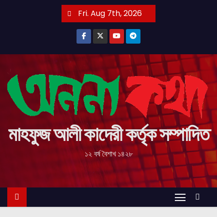
S
Fri. Aug 7th, 2026
k
i
p
t
o
c
o
n
t
মাহফুজ আলী কাদেরী কর্তৃক সম্পাদিত
e
১২ বর্ষ বৈশাখ ১৪২৮
n
t