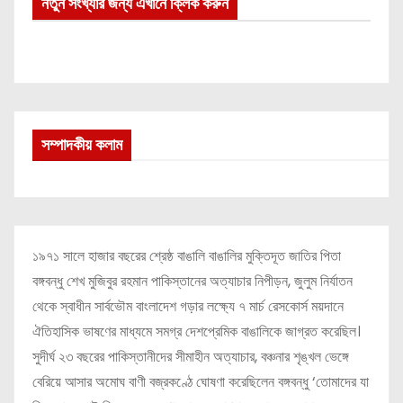
নতুন সংখ্যার জন্য এখানে ক্লিক করুন
সম্পাদকীয় কলাম
১৯৭১ সালে হাজার বছরের শ্রেষ্ঠ বাঙালি বাঙালির মুক্তিদূত জাতির পিতা
বঙ্গবন্ধু শেখ মুজিবুর রহমান পাকিস্তানের অত্যাচার নিপীড়ন, জুলুম নির্যাতন
থেকে স্বাধীন সার্বভৌম বাংলাদেশ গড়ার লক্ষ্যে ৭ মার্চ রেসকোর্স ময়দানে
ঐতিহাসিক ভাষণের মাধ্যমে সমগ্র দেশপ্রেমিক বাঙালিকে জাগ্রত করেছিল।
সুদীর্ঘ ২৩ বছরের পাকিস্তানীদের সীমাহীন অত্যাচার, বঞ্চনার শৃঙ্খল ভেঙ্গে
বেরিয়ে আসার অমোঘ বাণী বজ্রকণ্ঠে ঘোষণা করেছিলেন বঙ্গবন্ধু ‘তোমাদের যা