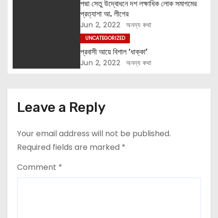
t
পদ্মা সেতু উদ্বোধনে দশ লক্ষাধিক লোক সমাগমের
প্রত্যাশা আ. লীগের
i
Jun 2, 2022
অনন্য কথা
UNCATEGORIZED
o
প্রবাসী আয়ে বিশাল ‘ধাক্কা’
n
Jun 2, 2022
অনন্য কথা
Leave a Reply
Your email address will not be published.
Required fields are marked
*
Comment
*