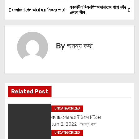
লকডাউন বিএনপি-জামায়াতের পাতা ফাঁদ:
P
বাংলাদেশ পেল আরো ছয় ‘নিজস্ব পণ্য’
ওলামা লীগ
o
s
By
অনন্য কথা
t
n
a
v
Related Post
i
UNCATEGORIZED
g
বাংলাদেশের হয়ে ইতিহাস লিটনের
Jun 2, 2022
অনন্য কথা
a
UNCATEGORIZED