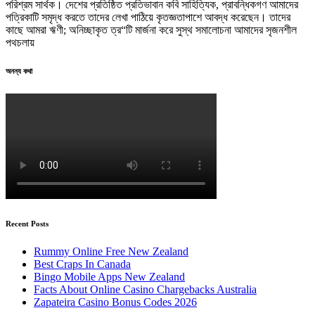
পরিশ্রম সার্থক। দেশের প্রতিষ্ঠিত প্রতিভাবান কবি সাহিত্যিক, প্রাবন্ধিকগণ আমাদের
পত্রিকাটি সমৃদ্ধ করতে তাদের লেখা পাঠিয়ে কৃতজ্ঞতাপাশে আবদ্ধ করেছেন। তাদের
কাছে আমরা ঋণী; অনিচ্ছাকৃত ত্র“টি মার্জনা করে সুস্থ সমালোচনা আমাদের সৃজনশীল
পথচলায়
অনন্য কথা
Recent Posts
Rummy Online Free New Zealand
Best Craps In Canada
Bingo Mobile Apps New Zealand
Facts About Online Casino Chargebacks Australia
Zapateira Casino Bonus Codes 2026