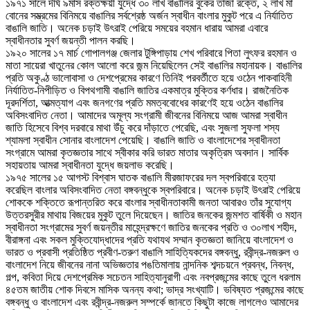
১৯৭১ সালে দীর্ঘ ৯মাস রক্তক্ষয়ী যুদ্ধে ৩০ লাখ বাঙালির বুকের তাজা রক্তে, ২ লাখ মা
বোনের সম্ভ্রমের বিনিময়ে বাঙালির সর্বশ্রেষ্ঠ অর্জন স্বাধীন বাংলার মুকুট পরে এ নির্যাতিত
বাঙালি জাতি। অনেক চড়াই উৎরাই পেরিয়ে সময়ের বহমান ধারায় আমরা এবারে
স্বাধীনতার সুবর্ণ জয়ন্তী পালন করছি।
১৯২০ সালের ১৭ মার্চ গোপালগঞ্জ জেলার টুঙ্গিপাড়ায় শেখ পরিবারে পিতা লুৎফর রহমান ও
মাতা সায়েরা খাতুনের কোল আলো করে জন্ম নিয়েছিলেন সেই বাঙালির মহানায়ক। বাঙালির
প্রতি অকুণ্ঠ ভালোবাসা ও দেশপ্রেমের কারণে তিনিই পরবর্তীতে হয়ে ওঠেন পাকবাহিনী
নির্যাতিত-নিপীড়িত ও বিপথগামী বাঙালি জাতির একমাত্র মুক্তির কর্ণধার। রাজনৈতিক
দূরদর্শিতা, আত্মত্যাগ এবং জনগণের প্রতি মমত্ববোধের কারণেই হয়ে ওঠেন বাঙালির
অবিসংবাদিত নেতা। আমাদের অমূল্য সংগ্রামী জীবনের বিনিময়ে আজ আমরা স্বাধীন
জাতি হিসেবে বিশ্ব দরবারে মাথা উঁচু করে দাঁড়াতে পেরেছি, এবং সুজলা সুফলা শস্য
শ্যামলা স্বাধীন সোনার বাংলাদেশ পেয়েছি। বাঙালি জাতি ও বাংলাদেশের স্বাধীনতা
সংগ্রামে আমরা কৃতজ্ঞতার সাথে স্বীকার করি ভারত মাতার অকৃত্রিম অবদান। সার্বিক
সহায়তায় আমরা স্বাধীনতা যুদ্ধে জয়লাভ করেছি।
১৯৭৫ সালের ১৫ আগস্ট বিশ্বাস ঘাতক বাঙালি মীরজাফরের দল স্বপরিবারে হত্যা
করেছিল বাংলার অবিসংবাদিত নেতা বঙ্গবন্ধুকে স্বপরিবারে। অনেক চড়াই উৎরাই পেরিয়ে
শোককে শক্তিতে রূপান্তরিত করে বাংলার স্বাধীনতাকামী জনতা আবারও তাঁর সুযোগ্য
উত্তরসুরীর মাথায় বিজয়ের মুকুট তুলে দিয়েছেন। জাতির জনকের জন্মশত বার্ষিকী ও মহান
স্বাধীনতা সংগ্রামের সুবর্ণ জয়ন্তীর মাহেন্দ্রক্ষণে জাতির জনকের প্রতি ও ৩০লাখ শহীদ,
বীরাঙ্গনা এবং সকল মুক্তিযোদ্ধাদের প্রতি যথাযথ সম্মান কৃতজ্ঞতা জানিয়ে বাংলাদেশ ও
ভারত ও প্রবাসী প্রতিষ্ঠিত প্রবীণ-তরুণ বাঙালি সাহিত্যিকদের বঙ্গবন্ধু, রবীন্দ্র-নজরুল ও
বাংলাদেশ নিয়ে জীবনের নানা অভিজ্ঞতার পঙতিমালায় নান্দনিক শব্দচয়নে প্রবন্ধ, নিবন্ধ,
গল্প, কবিতা দিয়ে দেশপ্রেমিক সচেতন সাহিত্যানুরাগী এবং নবপ্রজন্মের কাছে তুলে ধরলাম
৪৫তম জাতীয় শোক দিবসে মাসিক অনন্য কথা; ভাদ্র সংখ্যাটি। ভবিষ্যত প্রজন্মের কাছে
বঙ্গবন্ধু ও বাংলাদেশ এবং রবীন্দ্র-নজরুল সম্পর্কে জানতে কিছুটা কাজে লাগলেও আমাদের