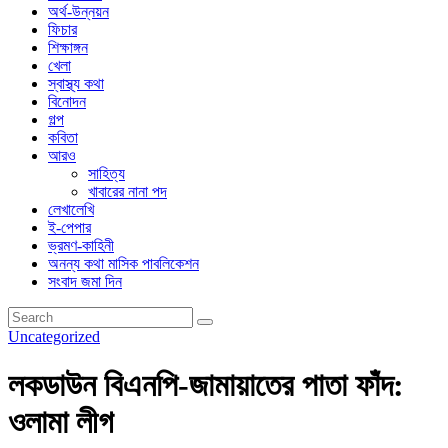
অর্থ-উন্নয়ন
ফিচার
শিক্ষাঙ্গন
খেলা
স্বাস্থ্য কথা
বিনোদন
গল্প
কবিতা
আরও
সাহিত্য
খাবারের নানা পদ
লেখালেখি
ই-পেপার
ভ্রমণ-কাহিনী
অনন্য কথা মাসিক পাবলিকেশন
সংবাদ জমা দিন
Uncategorized
লকডাউন বিএনপি-জামায়াতের পাতা ফাঁদ:
ওলামা লীগ