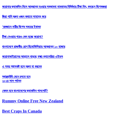
করোনার ভ্যাকসিন নিলে আক্রান্ত হওয়ার সম্ভাবনা নামমাত্র নির্দ্বিধায় টিকা নিন, বলছেন বিশেষজ্ঞরা
জিরা পানি দ্রুত ওজন কমাতে সাহায্য করে
’রমজানে নারীর বিশেষ সময়ের ইবাদত
টিকা নেওয়ার পরেও কেন হচ্ছে করোনা?
বাংলাদেশে রাজকীয় রোগ হিমোফিলিয়ায় আক্রান্ত ১০ হাজার
করোনাভাইরাসের আড়ালে বাড়ছে যক্ষ্মা-ম্যালেরিয়া-এইডস
এ সময় শ্বাসকষ্ট হলে দ্রুত যা করবেন
স্বাস্থ্যবিধি মেনে চলতে হবে
২০২৪ সাল পর্যন্ত
কেমন হবে বাংলাদেশের ভ্যাকসিন পাসপোর্ট?
Rummy Online Free New Zealand
Best Craps In Canada