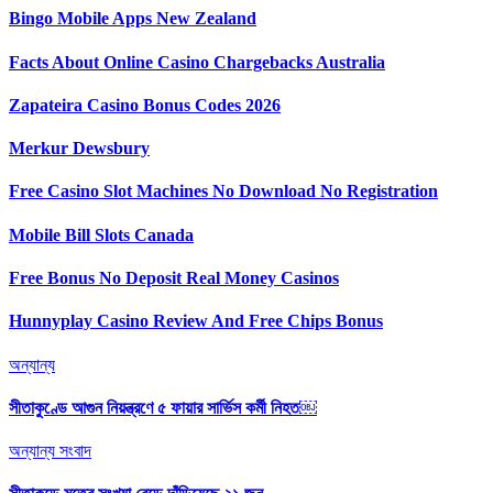
Bingo Mobile Apps New Zealand
Facts About Online Casino Chargebacks Australia
Zapateira Casino Bonus Codes 2026
Merkur Dewsbury
Free Casino Slot Machines No Download No Registration
Mobile Bill Slots Canada
Free Bonus No Deposit Real Money Casinos
Hunnyplay Casino Review And Free Chips Bonus
অন্যান্য
সীতাকুণ্ডে আগুন নিয়ন্ত্রণে ৫ ফায়ার সার্ভিস কর্মী নিহত￼
অন্যান্য
সংবাদ