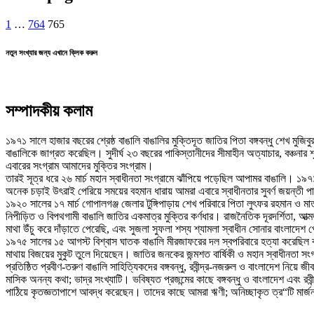
1
…
764
765
নতুন সংখ্যার জন্য এখানে ক্লিক করুন
সম্পাদকীয় কলাম
১৯৭১ সালে হাজার বছরের শ্রেষ্ঠ বাঙালি বাঙালির মুক্তিদূত জাতির পিতা বঙ্গবন্ধু শেখ মুজি
বাঙালিকে জাগ্রত করেছিল। সুদীর্ঘ ২৩ বছরের পাকিস্তানীদের সীমাহীন অত্যাচার, বঞ্চনার শ
এবারের সংগ্রাম আমাদের মুক্তির সংগ্রাম।
তারই সূত্র ধরে ২৬ মার্চ মহান স্বাধীনতা সংগ্রামে ঝাঁপিয়ে পড়েছিল আপামর বাঙালি। ১৯৭১ সাল
অনেক চড়াই উৎরাই পেরিয়ে সময়ের বহমান ধারায় আমরা এবারে স্বাধীনতার সুবর্ণ জয়ন্তী 
১৯২০ সালের ১৭ মার্চ গোপালগঞ্জ জেলার টুঙ্গিপাড়ায় শেখ পরিবারে পিতা লুৎফর রহমান ও ম
নিপীড়িত ও বিপথগামী বাঙালি জাতির একমাত্র মুক্তির কর্ণধার। রাজনৈতিক দূরদর্শিতা, 
মাথা উঁচু করে দাঁড়াতে পেরেছি, এবং সুজলা সুফলা শস্য শ্যামলা স্বাধীন সোনার বাংলাদে
১৯৭৫ সালের ১৫ আগস্ট বিশ্বাস ঘাতক বাঙালি মীরজাফরের দল স্বপরিবারে হত্যা করেছিল ব
মাথায় বিজয়ের মুকুট তুলে দিয়েছেন। জাতির জনকের জন্মশত বার্ষিকী ও মহান স্বাধীনতা সংগ্
প্রতিষ্ঠিত প্রবীণ-তরুণ বাঙালি সাহিত্যিকদের বঙ্গবন্ধু, রবীন্দ্র-নজরুল ও বাংলাদেশ নিয়
মাসিক অনন্য কথা; ভাদ্র সংখ্যাটি। ভবিষ্যত প্রজন্মের কাছে বঙ্গবন্ধু ও বাংলাদেশ এবং র
পাঠিয়ে কৃতজ্ঞতাপাশে আবদ্ধ করেছেন। তাদের কাছে আমরা ঋণী; অনিচ্ছাকৃত ত্র“টি মার্