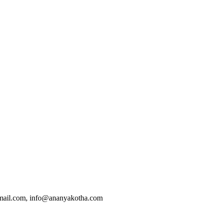
.com, info@ananyakotha.com