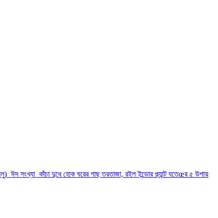
লু)
ঈদ সংখ্যা
কাঁচা দুধে হোক ঘরের গাছ তরতাজা, রইল ইন্ডোর প্ল্যান্ট যতেœর ৫ উপায়