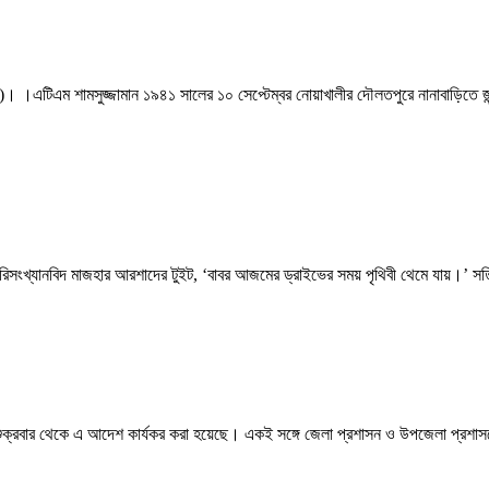
উন)। ।এটিএম শামসুজ্জামান ১৯৪১ সালের ১০ সেপ্টেম্বর নোয়াখালীর দৌলতপুরে নানাবাড়িতে
রিসংখ্যানবিদ মাজহার আরশাদের টুইট, ‘বাবর আজমের ড্রাইভের সময় পৃথিবী থেমে যায়।’ স
 শুক্রবার থেকে এ আদেশ কার্যকর করা হয়েছে। একই সঙ্গে জেলা প্রশাসন ও উপজেলা প্রশাসনে