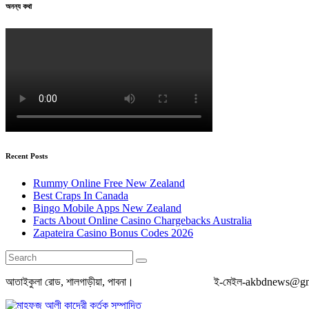
অনন্য কথা
Recent Posts
Rummy Online Free New Zealand
Best Craps In Canada
Bingo Mobile Apps New Zealand
Facts About Online Casino Chargebacks Australia
Zapateira Casino Bonus Codes 2026
আতাইকুলা রোড, শালগাড়ীয়া, পাবনা। ই-মেইল-akbdnews@gmail